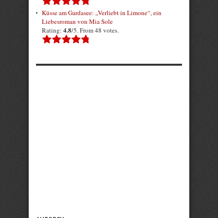
Küsse am Gardasee: „Verliebt in Limone“, ein
Liebesroman von Mia Sole
4.8
Rating:
/5. From 48 votes.