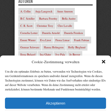
AUTOREN
A. Collin
Anja Langrock
Anne Amrum
B.C. Schiller
Barbara Freethy
Bella Andre
C. R. Scott
Christine Troy
Cleo Lavalle
Cornelia Lotter
Daniela Arnold
Daniela Frenken
Emmi Winter
Eva Lirot
Fiona Limar
Frank Fabian
Gunnar Schwarz
Hanna Holmgren
Holly Birglund
Ilona Bulazel
Ina Glahe
Ivo Pala
Jo Berger
Cookie-Zustimmung verwalten
Josefine Weiss
Josie Charles
Karin Lindberg
L.C. Frey
Laura Winter
Leonie von Zedernburg
Um dir ein optimales Erlebnis zu bieten, verwenden wir Technologien wie Cookies,
um Geräteinformationen zu speichern und/oder darauf zuzugreifen. Wenn du diesen
Lita Harris
Marcus Hünnebeck
Marit Bernson
Technologien zustimmst, können wir Daten wie das Surfverhalten oder eindeutige IDs
Mark Franley
Martin Krist
Michelle Schrenk
auf dieser Website verarbeiten. Wenn du deine Zustimmung nicht erteilst oder
zurückziehst, können bestimmte Merkmale und Funktionen beeinträchtigt werden.
Mila Summers
Mira Morton
Nika Lubitsch
Noah Fitz
Nora Amelie
René Junge
Rezepte Profis
Akzeptieren
Rose Snow
Thomas Herzberg
Vital Experts