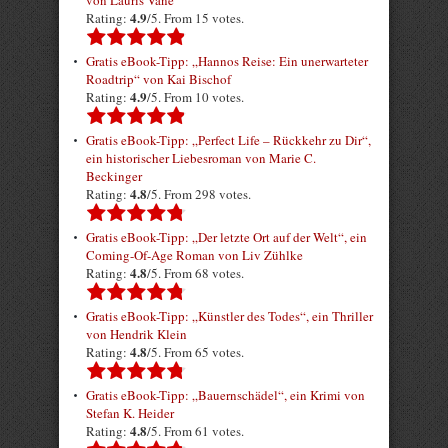
von Lauris Vane
4.9
Rating:
/5. From 15 votes.
Gratis eBook-Tipp: „Hannos Reise: Ein unerwarteter
Roadtrip“ von Kai Bischof
4.9
Rating:
/5. From 10 votes.
Gratis eBook-Tipp: „Perfect Life – Rückkehr zu Dir“,
ein historischer Liebesroman von Marie C.
Beckinger
4.8
Rating:
/5. From 298 votes.
Gratis eBook-Tipp: „Der letzte Ort auf der Welt“, ein
Coming-Of-Age Roman von Liv Zühlke
4.8
Rating:
/5. From 68 votes.
Gratis eBook-Tipp: „Künstler des Todes“, ein Thriller
von Hendrik Klein
4.8
Rating:
/5. From 65 votes.
Gratis eBook-Tipp: „Bauernschädel“, ein Krimi von
Stefan K. Heider
4.8
Rating:
/5. From 61 votes.