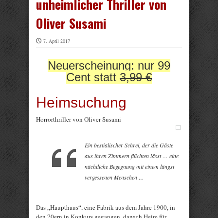
unheimlicher Thriller von
Oliver Susami
7. April 2017
Neuerscheinung: nur 99
Cent statt
3,99 €
Heimsuchung
Horrorthriller von Oliver Susami
Ein bestialischer Schrei, der die Gäste
aus ihren Zimmern flüchten lässt … eine
nächtliche Begegnung mit einem längst
vergessenen Menschen …
Das „Haupthaus“, eine Fabrik aus dem Jahre 1900, in
den 70ern in Konkurs gegangen, danach Heim für