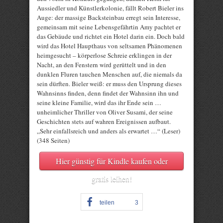
Aussiedler und Künstlerkolonie, fällt Robert Bieler ins
Auge: der massige Backsteinbau erregt sein Interesse,
gemeinsam mit seine Lebensgefährtin Amy pachtet er
das Gebäude und richtet ein Hotel darin ein. Doch bald
wird das Hotel Haupthaus von seltsamen Phänomenen
heimgesucht – körperlose Schreie erklingen in der
Nacht, an den Fenstern wird gerüttelt und in den
dunklen Fluren tauchen Menschen auf, die niemals da
sein dürften. Bieler weiß: er muss den Ursprung dieses
Wahnsinns finden, denn findet der Wahnsinn ihn und
seine kleine Familie, wird das ihr Ende sein …
unheimlicher Thriller von Oliver Susami, der seine
Geschichten stets auf wahren Ereignissen aufbaut.
„Sehr einfallsreich und anders als erwartet …“ (Leser)
(348 Seiten)
Hier günstig für Kindle kaufen oder
gratis leihen!
teilen
3