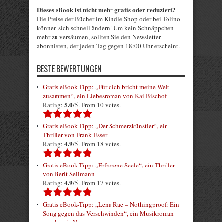
Dieses eBook ist nicht mehr gratis oder reduziert?
Die Preise der Bücher im Kindle Shop oder bei Tolino
können sich schnell ändern! Um kein Schnäppchen
mehr zu versäumen, sollten Sie den Newsletter
abonnieren, der jeden Tag gegen 18:00 Uhr erscheint.
BESTE BEWERTUNGEN
Gratis eBook-Tipp: „Für dich bricht meine Welt
zusammen“, ein Liebesroman von Kai Bischof
5.0
Rating:
/5. From 10 votes.
Gratis eBook-Tipp: „Der Schmerzkünstler“, ein
Thriller von Frank Esser
4.9
Rating:
/5. From 18 votes.
Gratis eBook-Tipp: „Erfrorene Seele“, ein Thriller
von Berit Sellmann
4.9
Rating:
/5. From 17 votes.
Gratis eBook-Tipp: „Lena Rae – Nothingproof: Ein
Song gegen das Verschwinden“, ein Musikroman