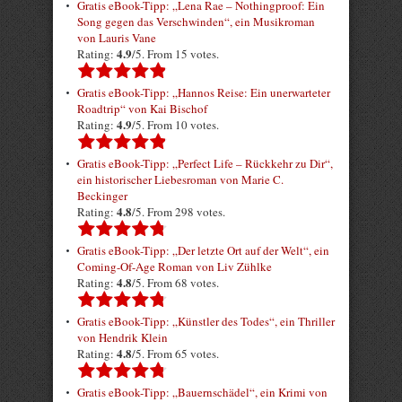
Gratis eBook-Tipp: „Lena Rae – Nothingproof: Ein
Song gegen das Verschwinden“, ein Musikroman
von Lauris Vane
4.9
Rating:
/5. From 15 votes.
Gratis eBook-Tipp: „Hannos Reise: Ein unerwarteter
Roadtrip“ von Kai Bischof
4.9
Rating:
/5. From 10 votes.
Gratis eBook-Tipp: „Perfect Life – Rückkehr zu Dir“,
ein historischer Liebesroman von Marie C.
Beckinger
4.8
Rating:
/5. From 298 votes.
Gratis eBook-Tipp: „Der letzte Ort auf der Welt“, ein
Coming-Of-Age Roman von Liv Zühlke
4.8
Rating:
/5. From 68 votes.
Gratis eBook-Tipp: „Künstler des Todes“, ein Thriller
von Hendrik Klein
4.8
Rating:
/5. From 65 votes.
Gratis eBook-Tipp: „Bauernschädel“, ein Krimi von