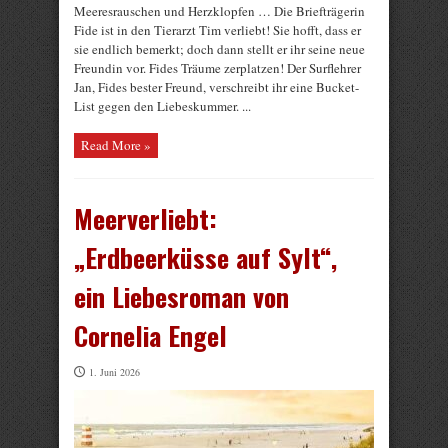
Meeresrauschen und Herzklopfen … Die Briefträgerin
Fide ist in den Tierarzt Tim verliebt! Sie hofft, dass er
sie endlich bemerkt; doch dann stellt er ihr seine neue
Freundin vor. Fides Träume zerplatzen! Der Surflehrer
Jan, Fides bester Freund, verschreibt ihr eine Bucket-
List gegen den Liebeskummer. ...
Read More »
Meerverliebt:
„Erdbeerküsse auf Sylt“,
ein Liebesroman von
Cornelia Engel
1. Juni 2026