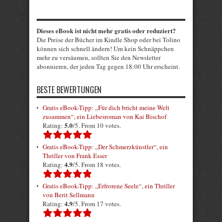
Dieses eBook ist nicht mehr gratis oder reduziert?
Die Preise der Bücher im Kindle Shop oder bei Tolino
können sich schnell ändern! Um kein Schnäppchen
mehr zu versäumen, sollten Sie den Newsletter
abonnieren, der jeden Tag gegen 18:00 Uhr erscheint.
BESTE BEWERTUNGEN
Gratis eBook-Tipp: „Für dich bricht meine Welt
zusammen“, ein Liebesroman von Kai Bischof
5.0
Rating:
/5. From 10 votes.
Gratis eBook-Tipp: „Der Schmerzkünstler“, ein
Thriller von Frank Esser
4.9
Rating:
/5. From 18 votes.
Gratis eBook-Tipp: „Erfrorene Seele“, ein Thriller
von Berit Sellmann
4.9
Rating:
/5. From 17 votes.