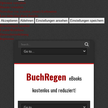
Optionen verwalten
Dienste verwalten
Verwalten von {vendor_count}-Lieferanten
Lese mehr über diese Zwecke
Akzeptieren
Ablehnen
Einstellungen ansehen
Einstellungen speichern
Einstellungen ansehen
Cookie-Richtlinie
Datenschutzerklärung
Impressum
BuchRegen
eBooks
kostenlos und reduziert!