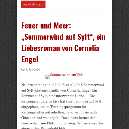
Read More »
Feuer und Meer:
„Sommerwind auf Sylt“, ein
Liebesroman von Cornelia
Engel
3. Juli 2026
Neuerscheinung: nur 2,99 € statt 3,99 € Sommerwind
auf Sylt Küstenromantik von Cornelia Engel Ein
Sommer auf Sylt, eine unerwartete Liebe … Die
Rettungssanitäterin Lisa hat einen Sommer auf Sylt
eingeplant, um im Trainingsprogramm für
Rettungshelfer mitzuhelfen, bevor es für sie nach
Griechenland weitergeht. Doch dann kreuzt der
Feuerwehrmann Philipp ihren Weg, den sie zuerst für
einen eitlen Frauenheld hält, ...