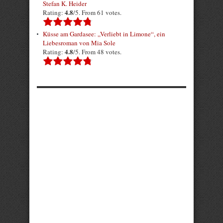
Stefan K. Heider
4.8
Rating:
/5. From 61 votes.
Küsse am Gardasee: „Verliebt in Limone“, ein
Liebesroman von Mia Sole
4.8
Rating:
/5. From 48 votes.