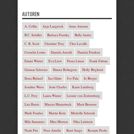
AUTOREN
A. Collin
Anja Langrock
Anne Amrum
B.C. Schiller
Barbara Freethy
Bella Andre
C. R. Scott
Christine Troy
Cleo Lavalle
Cornelia Lotter
Daniela Arnold
Daniela Frenken
Emmi Winter
Eva Lirot
Fiona Limar
Frank Fabian
Gunnar Schwarz
Hanna Holmgren
Holly Birglund
Ilona Bulazel
Ina Glahe
Ivo Pala
Jo Berger
Josefine Weiss
Josie Charles
Karin Lindberg
L.C. Frey
Laura Winter
Leonie von Zedernburg
Lita Harris
Marcus Hünnebeck
Marit Bernson
Mark Franley
Martin Krist
Michelle Schrenk
Mila Summers
Mira Morton
Nika Lubitsch
Noah Fitz
Nora Amelie
René Junge
Rezepte Profis