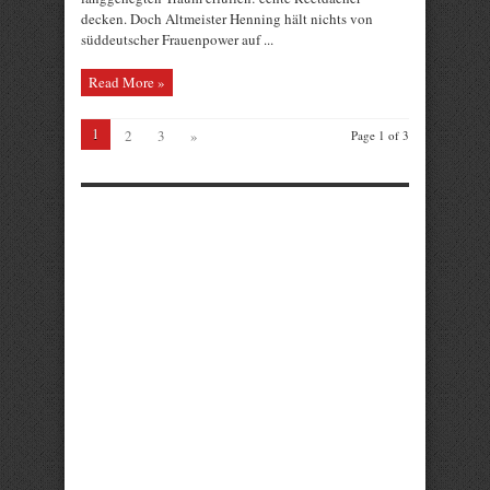
decken. Doch Altmeister Henning hält nichts von
süddeutscher Frauenpower auf ...
Read More »
1
2
3
»
Page 1 of 3