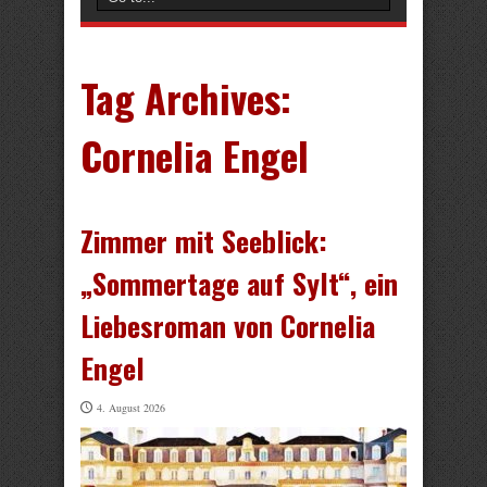
Tag Archives:
Cornelia Engel
Zimmer mit Seeblick:
„Sommertage auf Sylt“, ein
Liebesroman von Cornelia
Engel
4. August 2026