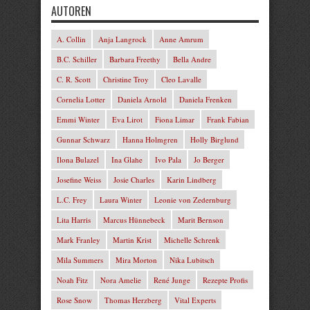
AUTOREN
A. Collin
Anja Langrock
Anne Amrum
B.C. Schiller
Barbara Freethy
Bella Andre
C. R. Scott
Christine Troy
Cleo Lavalle
Cornelia Lotter
Daniela Arnold
Daniela Frenken
Emmi Winter
Eva Lirot
Fiona Limar
Frank Fabian
Gunnar Schwarz
Hanna Holmgren
Holly Birglund
Ilona Bulazel
Ina Glahe
Ivo Pala
Jo Berger
Josefine Weiss
Josie Charles
Karin Lindberg
L.C. Frey
Laura Winter
Leonie von Zedernburg
Lita Harris
Marcus Hünnebeck
Marit Bernson
Mark Franley
Martin Krist
Michelle Schrenk
Mila Summers
Mira Morton
Nika Lubitsch
Noah Fitz
Nora Amelie
René Junge
Rezepte Profis
Rose Snow
Thomas Herzberg
Vital Experts