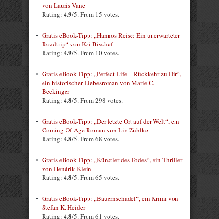
von Lauris Vane
4.9
Rating:
/5. From 15 votes.
Gratis eBook-Tipp: „Hannos Reise: Ein unerwarteter
Roadtrip“ von Kai Bischof
4.9
Rating:
/5. From 10 votes.
Gratis eBook-Tipp: „Perfect Life – Rückkehr zu Dir“,
ein historischer Liebesroman von Marie C.
Beckinger
4.8
Rating:
/5. From 298 votes.
Gratis eBook-Tipp: „Der letzte Ort auf der Welt“, ein
Coming-Of-Age Roman von Liv Zühlke
4.8
Rating:
/5. From 68 votes.
Gratis eBook-Tipp: „Künstler des Todes“, ein Thriller
von Hendrik Klein
4.8
Rating:
/5. From 65 votes.
Gratis eBook-Tipp: „Bauernschädel“, ein Krimi von
Stefan K. Heider
4.8
Rating:
/5. From 61 votes.