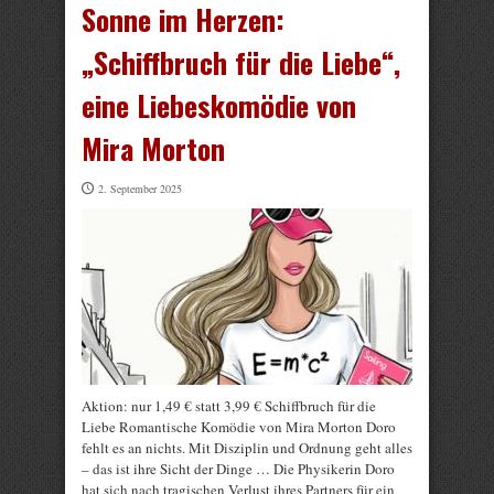
Sonne im Herzen:
„Schiffbruch für die Liebe“,
eine Liebeskomödie von
Mira Morton
2. September 2025
Aktion: nur 1,49 € statt 3,99 € Schiffbruch für die
Liebe Romantische Komödie von Mira Morton Doro
fehlt es an nichts. Mit Disziplin und Ordnung geht alles
– das ist ihre Sicht der Dinge … Die Physikerin Doro
hat sich nach tragischen Verlust ihres Partners für ein