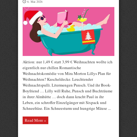
6. Mai 2026
Aktion: nur 1,49 € statt 3,99 € Weihnachten wollte ich
eigentlich nur chillen Romantische
Weihnachtskomödie von Mira Morton Lillys Plan für
Weihnachten? Kuscheldecke. Leuchtender
Weihnachtspulli. Litermengen Punsch. Und ihr Book-
Boyfriend … Lilly will Ruhe, Punsch und Buchträume
in ihrer Almhütte … doch dann kracht Paul in ihr
Leben, ein schroffer Einzelgänger mit Sixpack und
Schneefräse. Ein Schneesturm und hungrige Mäuse ...
Read More »