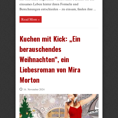
einsames Leben hinter ihren Formeln und
Berechnungen entschieden – zu einsam, finden ihre ...
Read More »
Kuchen mit Kick: „Ein
berauschendes
Weihnachten“, ein
Liebesroman von Mira
Morton
16. November 2024