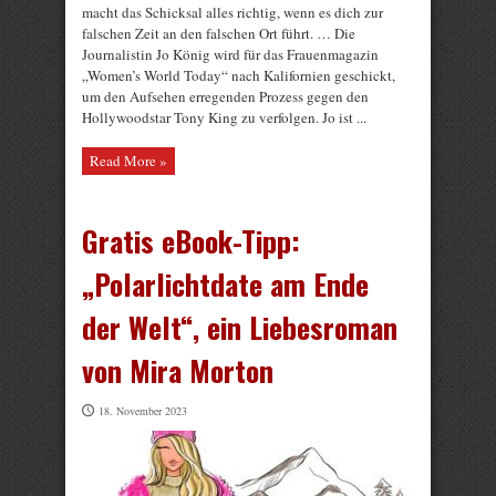
macht das Schicksal alles richtig, wenn es dich zur
falschen Zeit an den falschen Ort führt. … Die
Journalistin Jo König wird für das Frauenmagazin
„Women’s World Today“ nach Kalifornien geschickt,
um den Aufsehen erregenden Prozess gegen den
Hollywoodstar Tony King zu verfolgen. Jo ist ...
Read More »
Gratis eBook-Tipp:
„Polarlichtdate am Ende
der Welt“, ein Liebesroman
von Mira Morton
18. November 2023