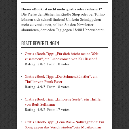
Dieses eBook ist nicht mehr gratis oder reduziert?
Die Preise der Bücher im Kindle Shop oder bei Tolino
können sich schnell ändern! Um kein Schnäppchen
mehr zu versäumen, sollten Sie den Newsletter
abonnieren, der jeden Tag gegen 18:00 Uhr erscheint.
BESTE BEWERTUNGEN
Gratis eBook-Tipp: „Für dich bricht meine Welt
zusammen“, ein Liebesroman von Kai Bischof
5.0
Rating:
/5. From 10 votes.
Gratis eBook-Tipp: „Der Schmerzkünstler“, ein
Thriller von Frank Esser
4.9
Rating:
/5. From 18 votes.
Gratis eBook-Tipp: „Erfrorene Seele“, ein Thriller
von Berit Sellmann
4.9
Rating:
/5. From 17 votes.
Gratis eBook-Tipp: „Lena Rae – Nothingproof: Ein
Song gegen das Verschwinden“, ein Musikroman