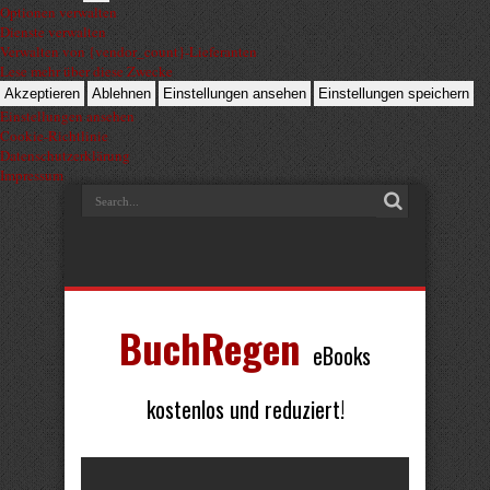
Optionen verwalten
Dienste verwalten
Verwalten von {vendor_count}-Lieferanten
Lese mehr über diese Zwecke
Akzeptieren
Ablehnen
Einstellungen ansehen
Einstellungen speichern
Einstellungen ansehen
Cookie-Richtlinie
Datenschutzerklärung
Impressum
BuchRegen
eBooks
kostenlos und reduziert!