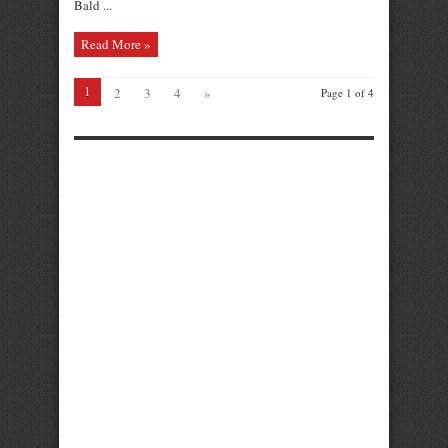
Bald ...
Read More »
1
2
3
4
»
Page 1 of 4