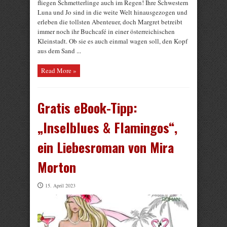
fliegen Schmetterlinge auch im Regen! Ihre Schwestern
Luna und Jo sind in die weite Welt hinausgezogen und
erleben die tollsten Abenteuer, doch Margret betreibt
immer noch ihr Buchcafé in einer österreichischen
Kleinstadt. Ob sie es auch einmal wagen soll, den Kopf
aus dem Sand ...
Read More »
Gratis eBook-Tipp:
„Inselblues & Flamingos“,
ein Liebesroman von Mira
Morton
15. April 2023