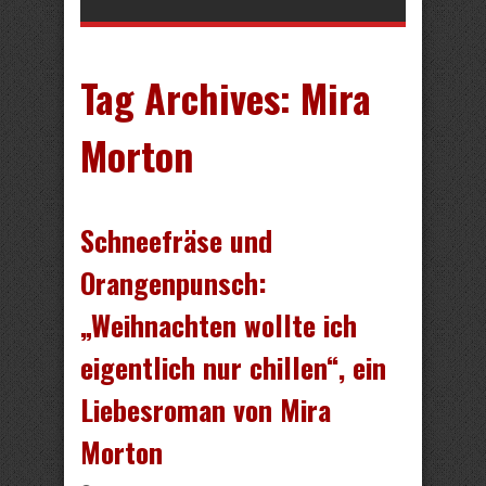
Tag Archives:
Mira
Morton
Schneefräse und
Orangenpunsch:
„Weihnachten wollte ich
eigentlich nur chillen“, ein
Liebesroman von Mira
Morton