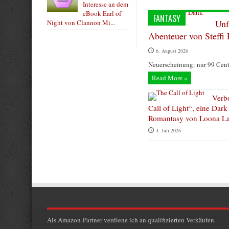
Interesse an dem
eBook Earl of
FANTASY
Unf
Night von Clannon Mi...
Abenteuer von Steffi 
6. August 2026
Neuerscheinung: nur 99 Cent 
Read More »
Verb
Call of Light“, eine Dar
Romantasy von Loona La
4. Juli 2026
Als Amazon-Partner verdiene ich an qualifizierten Verkäufen.