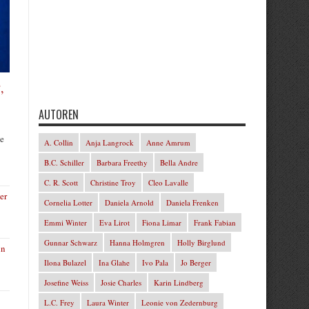
,
AUTOREN
te
A. Collin
Anja Langrock
Anne Amrum
B.C. Schiller
Barbara Freethy
Bella Andre
C. R. Scott
Christine Troy
Cleo Lavalle
er
Cornelia Lotter
Daniela Arnold
Daniela Frenken
Emmi Winter
Eva Lirot
Fiona Limar
Frank Fabian
Gunnar Schwarz
Hanna Holmgren
Holly Birglund
in
Ilona Bulazel
Ina Glahe
Ivo Pala
Jo Berger
Josefine Weiss
Josie Charles
Karin Lindberg
L.C. Frey
Laura Winter
Leonie von Zedernburg