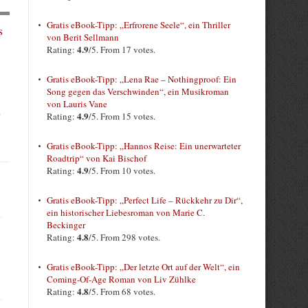
Gratis eBook-Tipp: „Erfrorene Seele“, ein Thriller
s
von Berit Sellmann
4.9
Rating:
/5. From 17 votes.
Gratis eBook-Tipp: „Lena Rae – Nothingproof: Ein
Song gegen das Verschwinden“, ein Musikroman
von Lauris Vane
4.9
Rating:
/5. From 15 votes.
Gratis eBook-Tipp: „Hannos Reise: Ein unerwarteter
Roadtrip“ von Kai Bischof
4.9
Rating:
/5. From 10 votes.
Gratis eBook-Tipp: „Perfect Life – Rückkehr zu Dir“,
ein historischer Liebesroman von Marie C.
Beckinger
4.8
Rating:
/5. From 298 votes.
Gratis eBook-Tipp: „Der letzte Ort auf der Welt“, ein
Coming-Of-Age Roman von Liv Zühlke
4.8
Rating:
/5. From 68 votes.