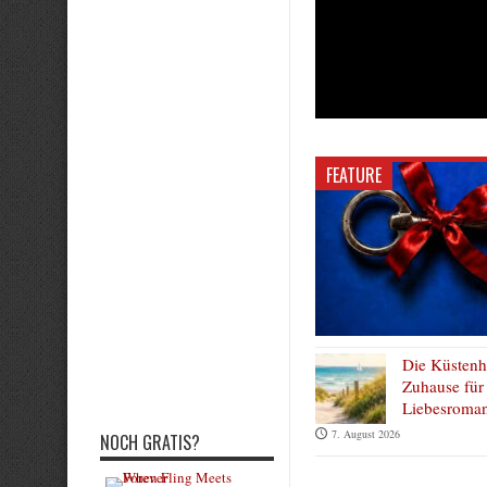
FEATURE
Die Küsten
Zuhause für 
Liebesroman
7. August 2026
NOCH GRATIS?