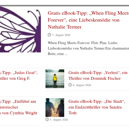
Gratis eBook-Tipp: „When Fling Meet
Forever“, eine Liebeskomödie von
Nathalie Termer
7. August 2026
When Fling Meets Forever: Flirt. Plan. Liebe.
Liebeskomödie von Nathalie Termer Ein charmanter
Brite, eine ...
k-Tipp: „Judas Goat“,
Gratis eBook-Tipp: „Verlust“, ein
riller von Greg F.
Thriller von Dominik Fischer
6. August 2026
k-Tipp: „Entführt am
Gratis eBook-Tipp: „Die Stadt“,
istorischer
ein Endzeitthriller von Sandra
 von Cynthia Wright
Toth
5. August 2026