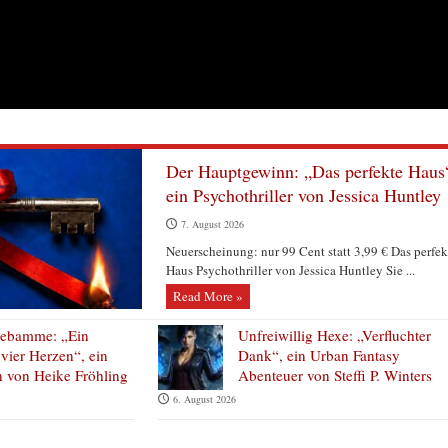
Der Hauptgewinn: „Das perfekte Haus
ein Psychothriller von Jessica Huntley
7. August 2026
Neuerscheinung: nur 99 Cent statt 3,99 € Das perfek
Haus Psychothriller von Jessica Huntley Sie ...
Read More »
hebamme: „Ein
Unfreiwillig Hexe: „Verfluchter
vier Herzen“, ein
Dank“, ein Urban Fantasy
 von Heike Fröhling
Abenteuer von Steffi P. Winters
6. August 2026