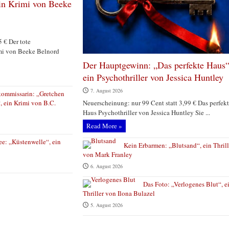
in Krimi von Beeke
5 € Der tote
mi von Beeke Belnord
Der Hauptgewinn: „Das perfekte Haus“
ein Psychothriller von Jessica Huntley
7. August 2026
kommissarin: „Gretchen
, ein Krimi von B.C.
Neuerscheinung: nur 99 Cent statt 3,99 € Das perfek
Haus Psychothriller von Jessica Huntley Sie ...
Read More »
ee: „Küstenwelle“, ein
Kein Erbarmen: „Blutsand“, ein Thrill
von Mark Franley
6. August 2026
Das Foto: „Verlogenes Blut“, e
Thriller von Ilona Bulazel
5. August 2026