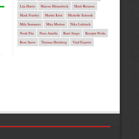
Lita Harris
Marcus Hünnebeck
Marit Bernson
Mark Franley
Martin Krist
Michelle Schrenk
Mila Summers
Mira Morton
Nika Lubitsch
Noah Fitz
Nora Amelie
René Junge
Rezepte Profis
Rose Snow
Thomas Herzberg
Vital Experts