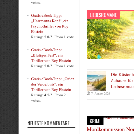
votes.
LIEBESROMANE
Gratis eBook-Tipp:
„Haarmanns Kopf“, ein
Psychothriller von Roy
Ebstein
5.0
Rating:
/5. From 1 vote.
Gratis eBook-Tipp:
„Blutiges Fest“, ein
Thriller von Roy Ebstein
5.0
Rating:
/5. From 1 vote.
Die Küsten
Gratis eBook-Tipp: „Orden
Zuhause für 
der Verderbnis“, ein
Liebesroman
Thriller von Roy Ebstein
7. August 2026
4.5
Rating:
/5. From 2
votes.
KRIMI
NEUESTE KOMMENTARE
Mordkommission Nord