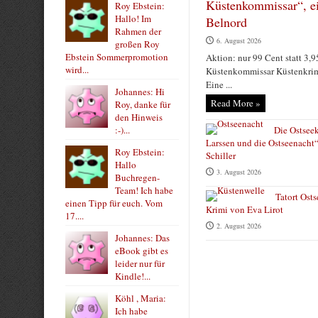
Küstenkommissar“, e
Roy Ebstein:
Hallo! Im
Belnord
Rahmen der
6. August 2026
großen Roy
Ebstein Sommerpromotion
Aktion: nur 99 Cent statt 3,9
wird...
Küstenkommissar Küstenkri
Eine ...
Johannes: Hi
Read More »
Roy, danke für
den Hinweis
:-)...
Die Ostsee
Larssen und die Ostseenacht“
Roy Ebstein:
Schiller
Hallo
3. August 2026
Buchregen-
Team! Ich habe
Tatort Osts
einen Tipp für euch. Vom
Krimi von Eva Lirot
17....
2. August 2026
Johannes: Das
eBook gibt es
leider nur für
Kindle!...
Köhl , Maria:
Ich habe