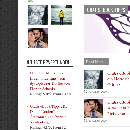
GRATIS EBOOK-TIPPS
NEUESTE BEWERTUNGEN
Read More »
Gratis eBoo
Der letzte Mensch auf
Erden: „Tag Eins“, ein
ein Horrorth
dystopischer Thriller von
Gifune
Florian Schepke
7. August 2026
5.0
Rating:
/5. From 1 vote.
Gratis eBoo
Gratis eBook-Tipp: „Dr.
Altar“, ein h
Daniel Norden“, ein
Liebesroman
Arztroman von Patricia
6. August 2026
Vandenberg
4.1
Rating:
/5. From 12