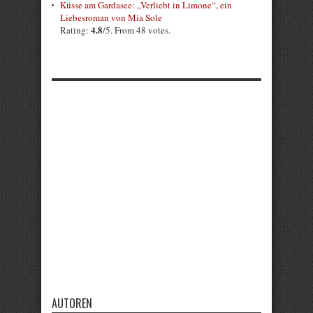
Küsse am Gardasee: „Verliebt in Limone“, ein
Liebesroman von Mia Sole
4.8
Rating:
/5. From 48 votes.
AUTOREN