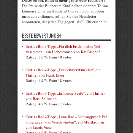
Dieses eBook ist nicht mehr gratis oder reduziert?
Die Preise der Bücher im Kindle Shop oder bei Tolino
können sich schnell ändern! Um kein Schnäppchen
mehr zu versäumen, sollten Sie den Newsletter
abonnieren, der jeden Tag gegen 18:00 Uhr erscheint.
BESTE BEWERTUNGEN
Gratis eBook-Tipp: „Für dich bricht meine Welt
zusammen“, ein Liebesroman von Kai Bischof
5.0
Rating:
/5. From 10 votes.
Gratis eBook-Tipp: „Der Schmerzkünstler“, ein
Thriller von Frank Esser
4.9
Rating:
/5. From 18 votes.
Gratis eBook-Tipp: „Erfrorene Seele“, ein Thriller
von Berit Sellmann
4.9
Rating:
/5. From 17 votes.
Gratis eBook-Tipp: „Lena Rae – Nothingproof: Ein
Song gegen das Verschwinden“, ein Musikroman
von Lauris Vane
4.9
Rating:
/5. From 15 votes.