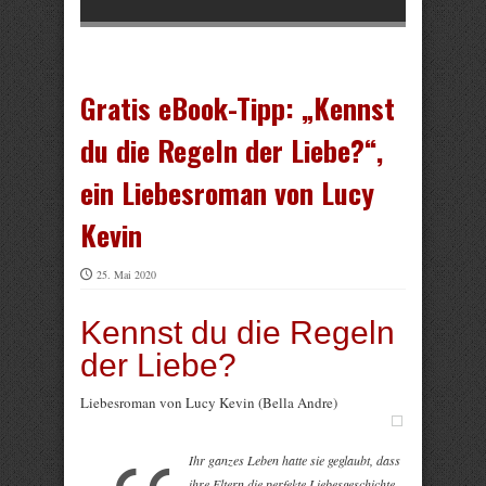
Gratis eBook-Tipp: „Kennst
du die Regeln der Liebe?“,
ein Liebesroman von Lucy
Kevin
25. Mai 2020
Kennst du die Regeln
der Liebe?
Liebesroman von Lucy Kevin (Bella Andre)
Ihr ganzes Leben hatte sie geglaubt, dass
ihre Eltern die perfekte Liebesgeschichte