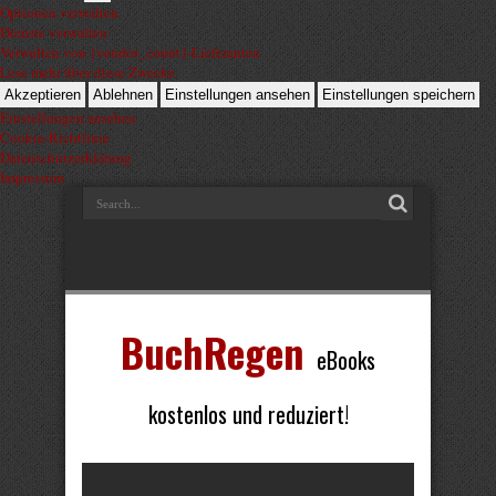
Optionen verwalten
Dienste verwalten
Verwalten von {vendor_count}-Lieferanten
Lese mehr über diese Zwecke
Akzeptieren
Ablehnen
Einstellungen ansehen
Einstellungen speichern
Einstellungen ansehen
Cookie-Richtlinie
Datenschutzerklärung
Impressum
BuchRegen
eBooks
kostenlos und reduziert!