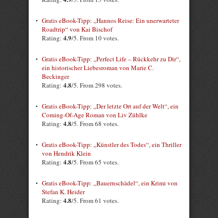
Gratis eBook-Tipp: „Hannos Reise: Ein unerwarteter
Roadtrip“ von Kai Bischof
4.9
Rating:
/5. From 10 votes.
Gratis eBook-Tipp: „Perfect Life – Rückkehr zu Dir“,
ein historischer Liebesroman von Marie C.
Beckinger
4.8
Rating:
/5. From 298 votes.
Gratis eBook-Tipp: „Der letzte Ort auf der Welt“, ein
Coming-Of-Age Roman von Liv Zühlke
4.8
Rating:
/5. From 68 votes.
Gratis eBook-Tipp: „Künstler des Todes“, ein Thriller
von Hendrik Klein
4.8
Rating:
/5. From 65 votes.
Gratis eBook-Tipp: „Bauernschädel“, ein Krimi von
Stefan K. Heider
4.8
Rating:
/5. From 61 votes.