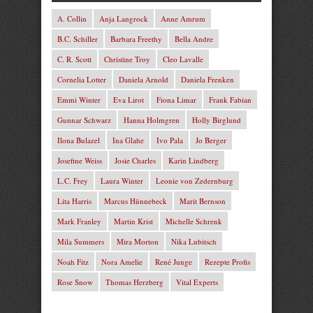
A. Collin
Anja Langrock
Anne Amrum
B.C. Schiller
Barbara Freethy
Bella Andre
C. R. Scott
Christine Troy
Cleo Lavalle
Cornelia Lotter
Daniela Arnold
Daniela Frenken
Emmi Winter
Eva Lirot
Fiona Limar
Frank Fabian
Gunnar Schwarz
Hanna Holmgren
Holly Birglund
Ilona Bulazel
Ina Glahe
Ivo Pala
Jo Berger
Josefine Weiss
Josie Charles
Karin Lindberg
L.C. Frey
Laura Winter
Leonie von Zedernburg
Lita Harris
Marcus Hünnebeck
Marit Bernson
Mark Franley
Martin Krist
Michelle Schrenk
Mila Summers
Mira Morton
Nika Lubitsch
Noah Fitz
Nora Amelie
René Junge
Rezepte Profis
Rose Snow
Thomas Herzberg
Vital Experts