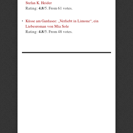
Stefan K. Heider
4.8
Rating:
/5. From 61 votes.
Küsse am Gardasee: „Verliebt in Limone“, ein
Liebesroman von Mia Sole
4.8
Rating:
/5. From 48 votes.