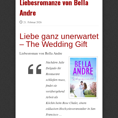
Liebesromanze von Bella
Andre
21. Februar 2026
Liebe ganz unerwartet
– The Wedding Gift
Liebesroman von Bella Andre
Nachdem Julie
Delgado ihr
Restaurant
schließen muss,
findet sie
vorübergehend
Arbeit als
Köchin beim Rose Chalet, einem
exklusiven Hochzeitsveranstalter in San
Francisco …