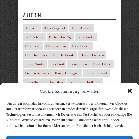
AUTOREN
A. Collin
Anja Langrock
Anne Amrum
B.C. Schiller
Barbara Freethy
Bella Andre
C. R. Scott
Christine Troy
Cleo Lavalle
Cornelia Lotter
Daniela Arnold
Daniela Frenken
Emmi Winter
Eva Lirot
Fiona Limar
Frank Fabian
Gunnar Schwarz
Hanna Holmgren
Holly Birglund
Ilona Bulazel
Ina Glahe
Ivo Pala
Jo Berger
Cookie-Zustimmung verwalten
Josefine Weiss
Josie Charles
Karin Lindberg
L.C. Frey
Laura Winter
Leonie von Zedernburg
Um dir ein optimales Erlebnis zu bieten, verwenden wir Technologien wie Cookies,
um Geräteinformationen zu speichern und/oder darauf zuzugreifen. Wenn du diesen
Lita Harris
Marcus Hünnebeck
Marit Bernson
Technologien zustimmst, können wir Daten wie das Surfverhalten oder eindeutige IDs
Mark Franley
Martin Krist
Michelle Schrenk
auf dieser Website verarbeiten. Wenn du deine Zustimmung nicht erteilst oder
zurückziehst, können bestimmte Merkmale und Funktionen beeinträchtigt werden.
Mila Summers
Mira Morton
Nika Lubitsch
Noah Fitz
Nora Amelie
René Junge
Rezepte Profis