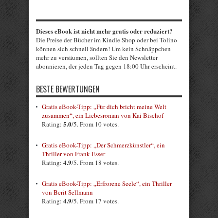
Dieses eBook ist nicht mehr gratis oder reduziert?
Die Preise der Bücher im Kindle Shop oder bei Tolino
können sich schnell ändern! Um kein Schnäppchen
mehr zu versäumen, sollten Sie den Newsletter
abonnieren, der jeden Tag gegen 18:00 Uhr erscheint.
BESTE BEWERTUNGEN
Gratis eBook-Tipp: „Für dich bricht meine Welt
zusammen“, ein Liebesroman von Kai Bischof
5.0
Rating:
/5. From 10 votes.
Gratis eBook-Tipp: „Der Schmerzkünstler“, ein
Thriller von Frank Esser
4.9
Rating:
/5. From 18 votes.
Gratis eBook-Tipp: „Erfrorene Seele“, ein Thriller
von Berit Sellmann
4.9
Rating:
/5. From 17 votes.