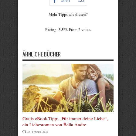
teilen
122
Mehr Tipps wie diesen?
Rate this item:
3.5
Rating:
/5. From 2 votes.
Submit Rating
ÄHNLICHE BÜCHER
Gratis eBook-Tipp: „Für immer deine Liebe“,
ein Liebesroman von Bella Andre
28. Februar 2026