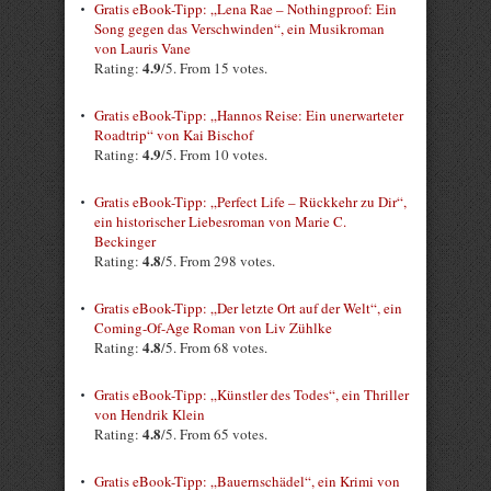
Gratis eBook-Tipp: „Lena Rae – Nothingproof: Ein
Song gegen das Verschwinden“, ein Musikroman
von Lauris Vane
4.9
Rating:
/5. From 15 votes.
Gratis eBook-Tipp: „Hannos Reise: Ein unerwarteter
Roadtrip“ von Kai Bischof
4.9
Rating:
/5. From 10 votes.
Gratis eBook-Tipp: „Perfect Life – Rückkehr zu Dir“,
ein historischer Liebesroman von Marie C.
Beckinger
4.8
Rating:
/5. From 298 votes.
Gratis eBook-Tipp: „Der letzte Ort auf der Welt“, ein
Coming-Of-Age Roman von Liv Zühlke
4.8
Rating:
/5. From 68 votes.
Gratis eBook-Tipp: „Künstler des Todes“, ein Thriller
von Hendrik Klein
4.8
Rating:
/5. From 65 votes.
Gratis eBook-Tipp: „Bauernschädel“, ein Krimi von