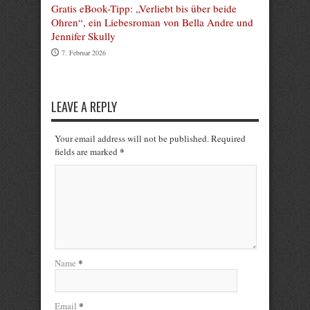
Gratis eBook-Tipp: „Verliebt bis über beide
Ohren“, ein Liebesroman von Bella Andre und
Jennifer Skully
7. Februar 2026
LEAVE A REPLY
Your email address will not be published. Required
*
fields are marked
*
Name
*
Email