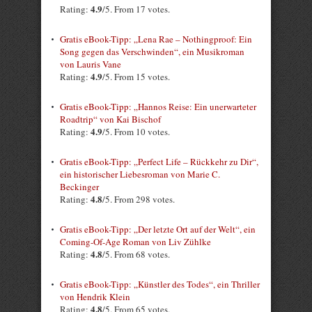
4.9
Rating:
/5. From 17 votes.
Gratis eBook-Tipp: „Lena Rae – Nothingproof: Ein
Song gegen das Verschwinden“, ein Musikroman
von Lauris Vane
4.9
Rating:
/5. From 15 votes.
Gratis eBook-Tipp: „Hannos Reise: Ein unerwarteter
Roadtrip“ von Kai Bischof
4.9
Rating:
/5. From 10 votes.
Gratis eBook-Tipp: „Perfect Life – Rückkehr zu Dir“,
ein historischer Liebesroman von Marie C.
Beckinger
4.8
Rating:
/5. From 298 votes.
Gratis eBook-Tipp: „Der letzte Ort auf der Welt“, ein
Coming-Of-Age Roman von Liv Zühlke
4.8
Rating:
/5. From 68 votes.
Gratis eBook-Tipp: „Künstler des Todes“, ein Thriller
von Hendrik Klein
4.8
Rating:
/5. From 65 votes.