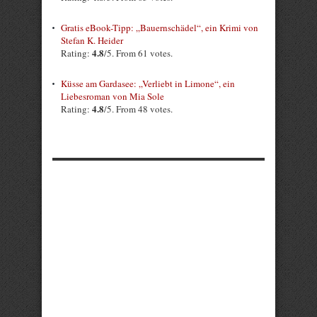
Gratis eBook-Tipp: „Bauernschädel“, ein Krimi von
Stefan K. Heider
4.8
Rating:
/5. From 61 votes.
Küsse am Gardasee: „Verliebt in Limone“, ein
Liebesroman von Mia Sole
4.8
Rating:
/5. From 48 votes.