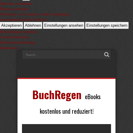
Optionen verwalten
Dienste verwalten
Verwalten von {vendor_count}-Lieferanten
Lese mehr über diese Zwecke
Akzeptieren
Ablehnen
Einstellungen ansehen
Einstellungen speichern
Einstellungen ansehen
Cookie-Richtlinie
Datenschutzerklärung
Impressum
BuchRegen
eBooks
kostenlos und reduziert!