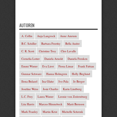
AUTOREN
A. Collin
Anja Langrock
Anne Amrum
B.C. Schiller
Barbara Freethy
Bella Andre
C. R. Scott
Christine Troy
Cleo Lavalle
Cornelia Lotter
Daniela Arnold
Daniela Frenken
Emmi Winter
Eva Lirot
Fiona Limar
Frank Fabian
Gunnar Schwarz
Hanna Holmgren
Holly Birglund
Ilona Bulazel
Ina Glahe
Ivo Pala
Jo Berger
Josefine Weiss
Josie Charles
Karin Lindberg
L.C. Frey
Laura Winter
Leonie von Zedernburg
Lita Harris
Marcus Hünnebeck
Marit Bernson
Mark Franley
Martin Krist
Michelle Schrenk