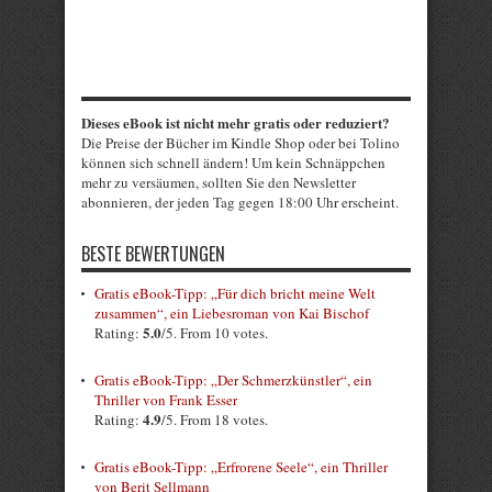
Dieses eBook ist nicht mehr gratis oder reduziert?
Die Preise der Bücher im Kindle Shop oder bei Tolino
können sich schnell ändern! Um kein Schnäppchen
mehr zu versäumen, sollten Sie den Newsletter
abonnieren, der jeden Tag gegen 18:00 Uhr erscheint.
BESTE BEWERTUNGEN
Gratis eBook-Tipp: „Für dich bricht meine Welt
zusammen“, ein Liebesroman von Kai Bischof
5.0
Rating:
/5. From 10 votes.
Gratis eBook-Tipp: „Der Schmerzkünstler“, ein
Thriller von Frank Esser
4.9
Rating:
/5. From 18 votes.
Gratis eBook-Tipp: „Erfrorene Seele“, ein Thriller
von Berit Sellmann