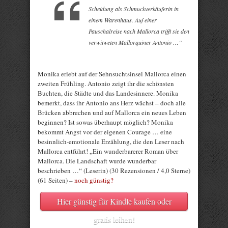
Scheidung als Schmuckverkäuferin in
einem Warenhaus. Auf einer
Pauschalreise nach Mallorca trifft sie den
verwitweten Mallorquiner Antonio …“
Monika erlebt auf der Sehnsuchtsinsel Mallorca einen
zweiten Frühling. Antonio zeigt ihr die schönsten
Buchten, die Städte und das Landesinnere. Monika
bemerkt, dass ihr Antonio ans Herz wächst – doch alle
Brücken abbrechen und auf Mallorca ein neues Leben
beginnen? Ist sowas überhaupt möglich? Monika
bekommt Angst vor der eigenen Courage … eine
besinnlich-emotionale Erzählung, die den Leser nach
Mallorca entführt! „Ein wunderbarerer Roman über
Mallorca. Die Landschaft wurde wunderbar
beschrieben …“ (Leserin) (30 Rezensionen / 4,0 Sterne)
(61 Seiten) –
noch günstig?
Hier günstig für Kindle kaufen oder
gratis leihen!