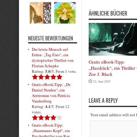
ÄHNLICHE BÜCHER
NEUESTE BEWERTUNGEN
Der letzte Mensch auf
Erden: „Tag Eins“, ein
dystopischer Thriller von
Gratis eBook-Tipp:
Florian Schepke
„Hassklick“, ein Thriller
5.0
Rating:
/5. From 1 vote.
Zoe J. Black
23. Juni 2025
Gratis eBook-Tipp: „Dr.
Daniel Norden“, ein
Arztroman von Patricia
LEAVE A REPLY
Vandenberg
4.1
Rating:
/5. From 12
votes.
Your email address will not
Gratis eBook-Tipp:
„Haarmanns Kopf“, ein
Psychothriller von Roy