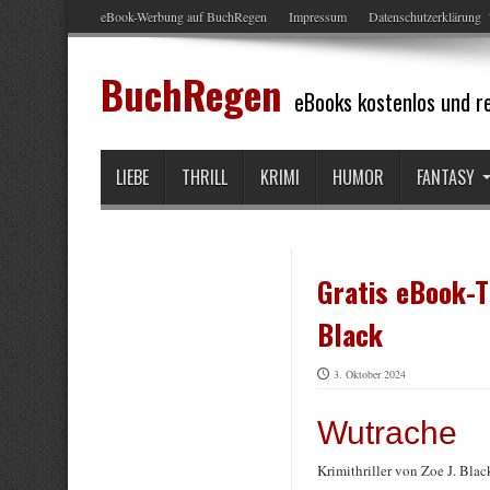
eBook-Werbung auf BuchRegen
Impressum
Datenschutzerklärung
BuchRegen
eBooks kostenlos und re
LIEBE
THRILL
KRIMI
HUMOR
FANTASY
Gratis eBook-Ti
Black
3. Oktober 2024
Wutrache
Krimithriller von Zoe J. Blac