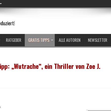
duziert!
RATGEBER
GRATIS TIPPS
ALLE AUTOREN
NEWSLETTER
pp: „Wutrache“, ein Thriller von Zoe J.
k