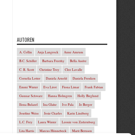
AUTOREN
A. Collin
Anja Langrock
Anne Amrum
B.C. Schiller
Barbara Freethy
Bella Andre
C. R. Scott
Christine Troy
Cleo Lavalle
Cornelia Lotter
Daniela Arnold
Daniela Frenken
Emmi Winter
Eva Lirot
Fiona Limar
Frank Fabian
Gunnar Schwarz
Hanna Holmgren
Holly Birglund
Ilona Bulazel
Ina Glahe
Ivo Pala
Jo Berger
Josefine Weiss
Josie Charles
Karin Lindberg
L.C. Frey
Laura Winter
Leonie von Zedernburg
Lita Harris
Marcus Hünnebeck
Marit Bernson