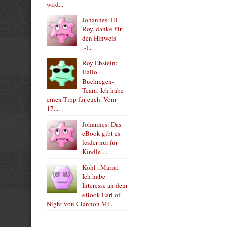
wird...
Johannes: Hi
Roy, danke für
den Hinweis
:-)...
Roy Ebstein:
Hallo
Buchregen-
Team! Ich habe
einen Tipp für euch. Vom
17....
Johannes: Das
eBook gibt es
leider nur für
Kindle!...
Köhl , Maria:
Ich habe
Interesse an dem
eBook Earl of
Night von Clannon Mi...