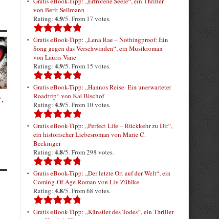
Gratis eBook-Tipp: „Erfrorene Seele“, ein Thriller
von Berit Sellmann
4.9
Rating:
/5. From 17 votes.
Gratis eBook-Tipp: „Lena Rae – Nothingproof: Ein
Song gegen das Verschwinden“, ein Musikroman
von Lauris Vane
4.9
Rating:
/5. From 15 votes.
Gratis eBook-Tipp: „Hannos Reise: Ein unerwarteter
Roadtrip“ von Kai Bischof
“,
4.9
Rating:
/5. From 10 votes.
Gratis eBook-Tipp: „Perfect Life – Rückkehr zu Dir“,
ein historischer Liebesroman von Marie C.
Beckinger
4.8
Rating:
/5. From 298 votes.
Gratis eBook-Tipp: „Der letzte Ort auf der Welt“, ein
Coming-Of-Age Roman von Liv Zühlke
4.8
Rating:
/5. From 68 votes.
Gratis eBook-Tipp: „Künstler des Todes“, ein Thriller