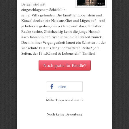
Berger wird mit
eingeschlagenem Schädel in
seiner Villa gefunden. Die Ermittler Lobenstein und
Künzel decken ein Netz aus Gier und Lügen auf – und
je tiefer sie graben, desto klarer wird, dass der Killer
Rache suchte. Gleichzeitig kehrt die junge Hannah
nach Jahren in der Psychiatrie in die Freiheit zurück.
Doch in ihrer Vergangenheit lauert ein Schatten … der
siebzehnte Fall aus der gut bewerteten Reihe! (271
Seiten, der 17. „Künzel & Lobenstein“-Thriller)
Noch gratis für Kindle?
teilen
Mehr Tipps wie diesen?
Rate this item:
Noch keine Bewertung
Submit Rating