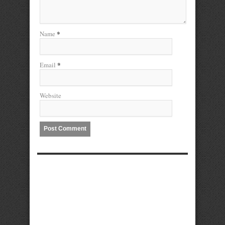
*
Name
*
Email
Website