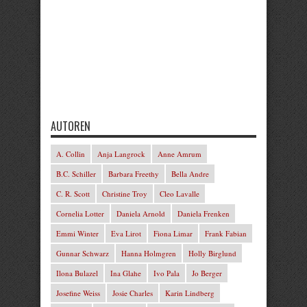
AUTOREN
A. Collin
Anja Langrock
Anne Amrum
B.C. Schiller
Barbara Freethy
Bella Andre
C. R. Scott
Christine Troy
Cleo Lavalle
Cornelia Lotter
Daniela Arnold
Daniela Frenken
Emmi Winter
Eva Lirot
Fiona Limar
Frank Fabian
Gunnar Schwarz
Hanna Holmgren
Holly Birglund
Ilona Bulazel
Ina Glahe
Ivo Pala
Jo Berger
Josefine Weiss
Josie Charles
Karin Lindberg