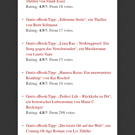
Thriller von Frank Esser
4.9
Rating:
/5. From 18 votes.
Gratis eBook-Tipp: „Erfrorene Seele“, ein Thriller
von Berit Sellmann
4.9
Rating:
/5. From 17 votes.
Gratis eBook-Tipp: „Lena Rae – Nothingproof: Ein
Song gegen das Verschwinden“, ein Musikroman
von Lauris Vane
4.9
Rating:
/5. From 15 votes.
Gratis eBook-Tipp: „Hannos Reise: Ein unerwarteter
Roadtrip“ von Kai Bischof
4.9
Rating:
/5. From 10 votes.
Gratis eBook-Tipp: „Perfect Life – Rückkehr zu Dir“,
ein historischer Liebesroman von Marie C.
Beckinger
4.8
Rating:
/5. From 298 votes.
Gratis eBook-Tipp: „Der letzte Ort auf der Welt“, ein
Coming-Of-Age Roman von Liv Zühlke