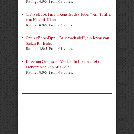
4.8
Rating:
/5. From 68 votes.
Gratis eBook-Tipp: „Künstler des Todes“, ein Thriller
von Hendrik Klein
4.8
Rating:
/5. From 65 votes.
Gratis eBook-Tipp: „Bauernschädel“, ein Krimi von
Stefan K. Heider
4.8
Rating:
/5. From 61 votes.
Küsse am Gardasee: „Verliebt in Limone“, ein
Liebesroman von Mia Sole
4.8
Rating:
/5. From 48 votes.