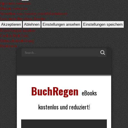
Optionen verwalten
Dienste verwalten
Verwalten von {vendor_count}-Lieferanten
Lese mehr über diese Zwecke
Akzeptieren
Ablehnen
Einstellungen ansehen
Einstellungen speichern
Einstellungen ansehen
Cookie-Richtlinie
Datenschutzerklärung
Impressum
BuchRegen
eBooks
kostenlos und reduziert!