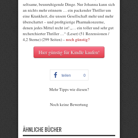
seltsame, beunruhigende Dinge. Nur Johanna kann sich
an nichts mehr erinnern … ein packender Thriller um
eine Krankheit, die unsere Gesellschaft mehr und mehr
überschattet – und profitgierige Pharmakonzerne,
denen jedes Mittel recht ist! „… ein toller und sehr gut
recherchierter Thriller …“ (Leser) (51 Rezensionen /
4,2 Sterne) (299 Seiten) –
noch günstig?
Hier günstig für Kindle kaufen!
teilen
0
Mehr Tipps wie diesen?
Rate this item:
Noch keine Bewertung
Submit Rating
ÄHNLICHE BÜCHER