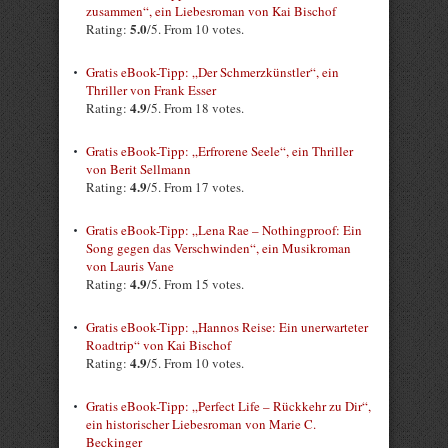
zusammen“, ein Liebesroman von Kai Bischof
5.0
Rating:
/5. From 10 votes.
Gratis eBook-Tipp: „Der Schmerzkünstler“, ein
Thriller von Frank Esser
4.9
Rating:
/5. From 18 votes.
Gratis eBook-Tipp: „Erfrorene Seele“, ein Thriller
von Berit Sellmann
4.9
Rating:
/5. From 17 votes.
Gratis eBook-Tipp: „Lena Rae – Nothingproof: Ein
Song gegen das Verschwinden“, ein Musikroman
von Lauris Vane
4.9
Rating:
/5. From 15 votes.
Gratis eBook-Tipp: „Hannos Reise: Ein unerwarteter
Roadtrip“ von Kai Bischof
4.9
Rating:
/5. From 10 votes.
Gratis eBook-Tipp: „Perfect Life – Rückkehr zu Dir“,
ein historischer Liebesroman von Marie C.
Beckinger