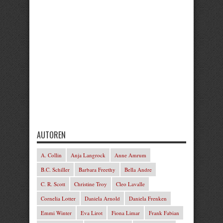
AUTOREN
A. Collin
Anja Langrock
Anne Amrum
B.C. Schiller
Barbara Freethy
Bella Andre
C. R. Scott
Christine Troy
Cleo Lavalle
Cornelia Lotter
Daniela Arnold
Daniela Frenken
Emmi Winter
Eva Lirot
Fiona Limar
Frank Fabian