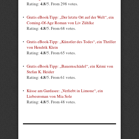
4.8
Rating:
/5. From 298 votes.
Gratis eBook-Tipp: „Der letzte Ort auf der Welt“, ein
Coming-Of-Age Roman von Liv Zühlke
4.8
Rating:
/5. From 68 votes.
Gratis eBook-Tipp: „Künstler des Todes“, ein Thriller
von Hendrik Klein
4.8
Rating:
/5. From 65 votes.
Gratis eBook-Tipp: „Bauernschädel“, ein Krimi von
Stefan K. Heider
4.8
Rating:
/5. From 61 votes.
Küsse am Gardasee: „Verliebt in Limone“, ein
Liebesroman von Mia Sole
4.8
Rating:
/5. From 48 votes.