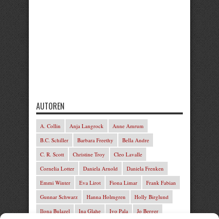
AUTOREN
A. Collin
Anja Langrock
Anne Amrum
B.C. Schiller
Barbara Freethy
Bella Andre
C. R. Scott
Christine Troy
Cleo Lavalle
Cornelia Lotter
Daniela Arnold
Daniela Frenken
Emmi Winter
Eva Lirot
Fiona Limar
Frank Fabian
Gunnar Schwarz
Hanna Holmgren
Holly Birglund
Ilona Bulazel
Ina Glahe
Ivo Pala
Jo Berger