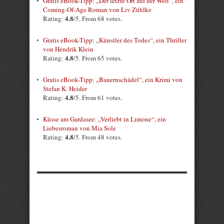
Gratis eBook-Tipp: „Der letzte Ort auf der Welt“, ein
Coming-Of-Age Roman von Liv Zühlke
4.8
Rating:
/5. From 68 votes.
Gratis eBook-Tipp: „Künstler des Todes“, ein Thriller
von Hendrik Klein
4.8
Rating:
/5. From 65 votes.
Gratis eBook-Tipp: „Bauernschädel“, ein Krimi von
Stefan K. Heider
4.8
Rating:
/5. From 61 votes.
Küsse am Gardasee: „Verliebt in Limone“, ein
Liebesroman von Mia Sole
4.8
Rating:
/5. From 48 votes.