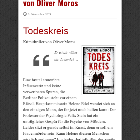
von Oliver Moros
6. November 2024
Todeskreis
Krimithriller von Oliver Moros
Er ist dir näher
als du denkst …
Eine brutal ermordete
Influencerin und keine
verwertbaren Spuren, die
Berliner Polizei steht vor einem
Rätsel. Hauptkommissarin Helene Edel wendet sich an
den einzigen Mann, der ihr jetzt noch helfen kann: Der
Professor der Psychologie Felix Stein hat ein
untrügliches Gespür für die Psyche von Mördern.
Leider sitzt er gerade selbst im Knast, denn er soll ein
Frauenmörder sein. Kann Helene diesem Menschen
wirklich vertrauen? Ein harter Berlinthriller, der zweite