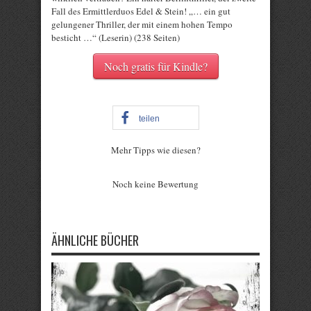
Fall des Ermittlerduos Edel & Stein! „… ein gut
gelungener Thriller, der mit einem hohen Tempo
besticht …“ (Leserin) (238 Seiten)
Noch gratis für Kindle?
teilen
Mehr Tipps wie diesen?
Rate this item:
Noch keine Bewertung
Submit Rating
ÄHNLICHE BÜCHER