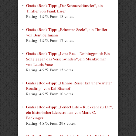
Gratis eBook-Tipp: „Der Schmerzkünstler“, ein
Thriller von Frank Esser
4.9
Rating:
/5. From 18 votes.
Gratis eBook-Tipp: „Erfrorene Seele“, ein Thriller
von Berit Sellmann
4.9
Rating:
/5. From 17 votes.
Gratis eBook-Tipp: „Lena Rae – Nothingproof: Ein
Song gegen das Verschwinden“, ein Musikroman
von Lauris Vane
4.9
Rating:
/5. From 15 votes.
Gratis eBook-Tipp: „Hannos Reise: Ein unerwarteter
Roadtrip“ von Kai Bischof
4.9
Rating:
/5. From 10 votes.
Gratis eBook-Tipp: „Perfect Life – Rückkehr zu Dir“,
ein historischer Liebesroman von Marie C.
Beckinger
4.8
Rating:
/5. From 298 votes.