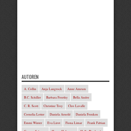
AUTOREN
A. Collin
Anja Langrock
Anne Amrum
B.C. Schiller
Barbara Freethy
Bella Andre
C. R. Scott
Christine Troy
Cleo Lavalle
Cornelia Lotter
Daniela Arnold
Daniela Frenken
Emmi Winter
Eva Lirot
Fiona Limar
Frank Fabian