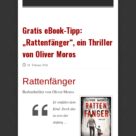
Gratis eBook-Tipp:
„Rattenfänger“, ein Thriller
von Oliver Moros
28. Februar 2026
Rattenfänger
Berlinthriller von Oliver Moros
Er entführt dein
Kind. Doch das
ist erst der
Anfang …