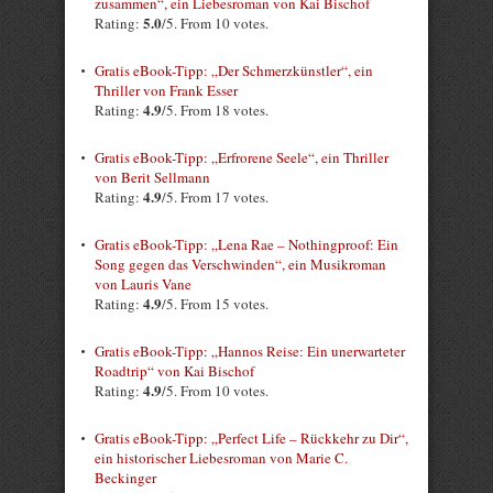
zusammen“, ein Liebesroman von Kai Bischof
5.0
Rating:
/5. From 10 votes.
Gratis eBook-Tipp: „Der Schmerzkünstler“, ein
Thriller von Frank Esser
4.9
Rating:
/5. From 18 votes.
Gratis eBook-Tipp: „Erfrorene Seele“, ein Thriller
von Berit Sellmann
4.9
Rating:
/5. From 17 votes.
Gratis eBook-Tipp: „Lena Rae – Nothingproof: Ein
Song gegen das Verschwinden“, ein Musikroman
von Lauris Vane
4.9
Rating:
/5. From 15 votes.
Gratis eBook-Tipp: „Hannos Reise: Ein unerwarteter
Roadtrip“ von Kai Bischof
4.9
Rating:
/5. From 10 votes.
Gratis eBook-Tipp: „Perfect Life – Rückkehr zu Dir“,
ein historischer Liebesroman von Marie C.
Beckinger