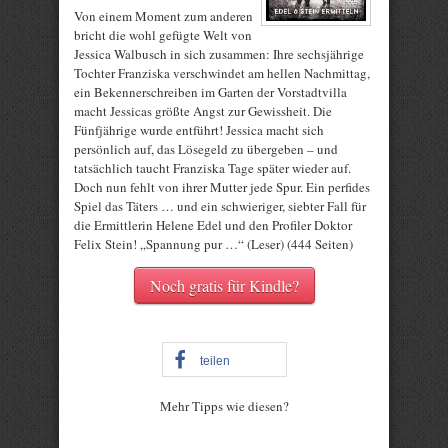
Von einem Moment zum anderen
bricht die wohl gefügte Welt von
Jessica Walbusch in sich zusammen: Ihre sechsjährige
Tochter Franziska verschwindet am hellen Nachmittag,
ein Bekennerschreiben im Garten der Vorstadtvilla
macht Jessicas größte Angst zur Gewissheit. Die
Fünfjährige wurde entführt! Jessica macht sich
persönlich auf, das Lösegeld zu übergeben – und
tatsächlich taucht Franziska Tage später wieder auf.
Doch nun fehlt von ihrer Mutter jede Spur. Ein perfides
Spiel das Täters … und ein schwieriger, siebter Fall für
die Ermittlerin Helene Edel und den Profiler Doktor
Felix Stein! „Spannung pur …“ (Leser) (444 Seiten)
Noch gratis für Kindle?
teilen
Mehr Tipps wie diesen?
Rate this item: