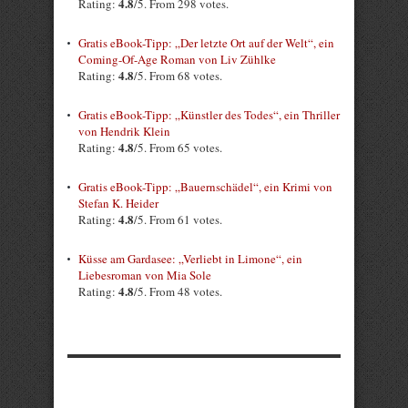
4.8
Rating:
/5. From 298 votes.
Gratis eBook-Tipp: „Der letzte Ort auf der Welt“, ein
Coming-Of-Age Roman von Liv Zühlke
4.8
Rating:
/5. From 68 votes.
Gratis eBook-Tipp: „Künstler des Todes“, ein Thriller
von Hendrik Klein
4.8
Rating:
/5. From 65 votes.
Gratis eBook-Tipp: „Bauernschädel“, ein Krimi von
Stefan K. Heider
4.8
Rating:
/5. From 61 votes.
Küsse am Gardasee: „Verliebt in Limone“, ein
Liebesroman von Mia Sole
4.8
Rating:
/5. From 48 votes.