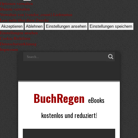
Optionen verwalten
Dienste verwalten
Verwalten von {vendor_count}-Lieferanten
Lese mehr über diese Zwecke
Akzeptieren
Ablehnen
Einstellungen ansehen
Einstellungen speichern
Einstellungen ansehen
Cookie-Richtlinie
Datenschutzerklärung
Impressum
BuchRegen
eBooks
kostenlos und reduziert!