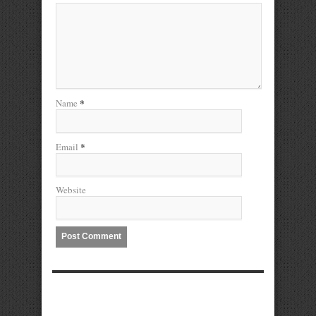
*
Name
*
Email
Website