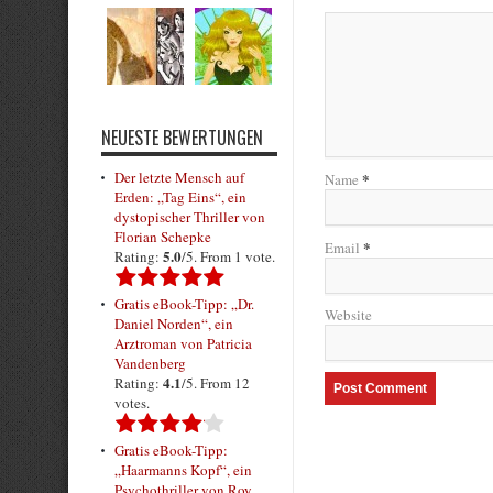
NEUESTE BEWERTUNGEN
Der letzte Mensch auf
*
Name
Erden: „Tag Eins“, ein
dystopischer Thriller von
Florian Schepke
*
Email
5.0
Rating:
/5. From 1 vote.
Gratis eBook-Tipp: „Dr.
Website
Daniel Norden“, ein
Arztroman von Patricia
Vandenberg
4.1
Rating:
/5. From 12
votes.
Gratis eBook-Tipp:
„Haarmanns Kopf“, ein
Psychothriller von Roy