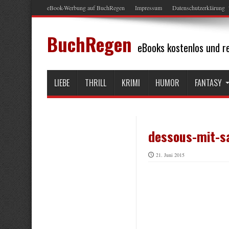
eBook-Werbung auf BuchRegen
Impressum
Datenschutzerklärung
BuchRegen
eBooks kostenlos und re
LIEBE
THRILL
KRIMI
HUMOR
FANTASY
dessous-mit-s
21. Juni 2015