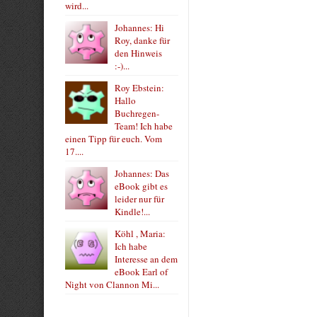
wird...
Johannes: Hi
Roy, danke für
den Hinweis
:-)...
Roy Ebstein:
Hallo
Buchregen-
Team! Ich habe
einen Tipp für euch. Vom
17....
Johannes: Das
eBook gibt es
leider nur für
Kindle!...
Köhl , Maria:
Ich habe
Interesse an dem
eBook Earl of
Night von Clannon Mi...