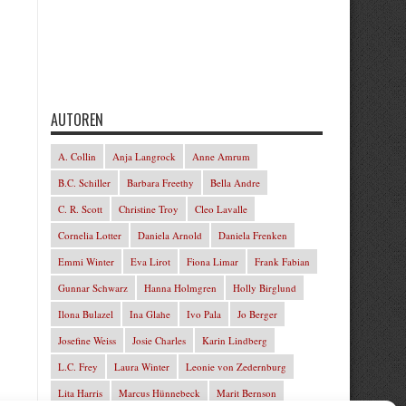
AUTOREN
A. Collin
Anja Langrock
Anne Amrum
B.C. Schiller
Barbara Freethy
Bella Andre
C. R. Scott
Christine Troy
Cleo Lavalle
Cornelia Lotter
Daniela Arnold
Daniela Frenken
Emmi Winter
Eva Lirot
Fiona Limar
Frank Fabian
Gunnar Schwarz
Hanna Holmgren
Holly Birglund
Ilona Bulazel
Ina Glahe
Ivo Pala
Jo Berger
Josefine Weiss
Josie Charles
Karin Lindberg
L.C. Frey
Laura Winter
Leonie von Zedernburg
Lita Harris
Marcus Hünnebeck
Marit Bernson