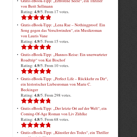
Gratis eBook-Tipp: „Erfrorene Seele“, ein Thriller
von Berit Sellmann
4.9
Rating:
/5. From 17 votes.
Gratis eBook-Tipp: „Lena Rae – Nothingproof: Ein
Song gegen das Verschwinden“, ein Musikroman
von Lauris Vane
4.9
Rating:
/5. From 15 votes.
Gratis eBook-Tipp: „Hannos Reise: Ein unerwarteter
Roadtrip“ von Kai Bischof
4.9
Rating:
/5. From 10 votes.
Gratis eBook-Tipp: „Perfect Life – Rückkehr zu Dir“,
ein historischer Liebesroman von Marie C.
Beckinger
4.8
Rating:
/5. From 298 votes.
Gratis eBook-Tipp: „Der letzte Ort auf der Welt“, ein
Coming-Of-Age Roman von Liv Zühlke
4.8
Rating:
/5. From 68 votes.
Gratis eBook-Tipp: „Künstler des Todes“, ein Thriller