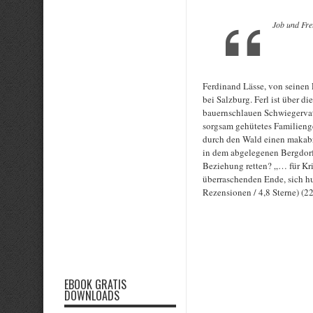
Job und Freu
Ferdinand Lässe, von seinen 
bei Salzburg. Ferl ist über d
bauernschlauen Schwiegervate
sorgsam gehütetes Familieng
durch den Wald einen makabr
in dem abgelegenen Bergdorf
Beziehung retten? „… für Kri
überraschenden Ende, sich hu
Rezensionen / 4,8 Sterne) (22
EBOOK GRATIS
DOWNLOADS