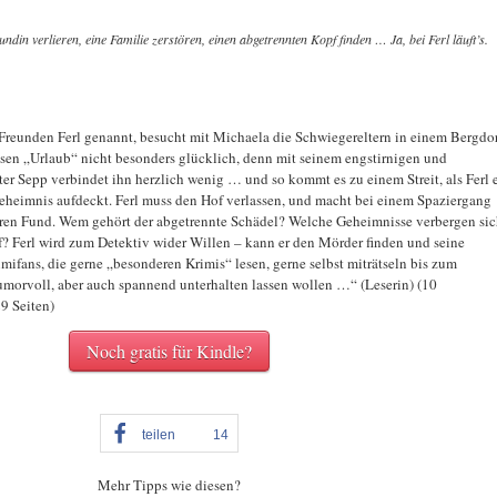
ndin verlieren, eine Familie zerstören, einen abgetrennten Kopf finden … Ja, bei Ferl läuft’s.
Freunden Ferl genannt, besucht mit Michaela die Schwiegereltern in einem Bergdo
iesen „Urlaub“ nicht besonders glücklich, denn mit seinem engstirnigen und
r Sepp verbindet ihn herzlich wenig … und so kommt es zu einem Streit, als Ferl 
eheimnis aufdeckt. Ferl muss den Hof verlassen, und macht bei einem Spaziergang
en Fund. Wem gehört der abgetrennte Schädel? Welche Geheimnisse verbergen si
? Ferl wird zum Detektiv wider Willen – kann er den Mörder finden und seine
mifans, die gerne „besonderen Krimis“ lesen, gerne selbst miträtseln bis zum
morvoll, aber auch spannend unterhalten lassen wollen …“ (Leserin) (10
9 Seiten)
Noch gratis für Kindle?
teilen
14
Mehr Tipps wie diesen?