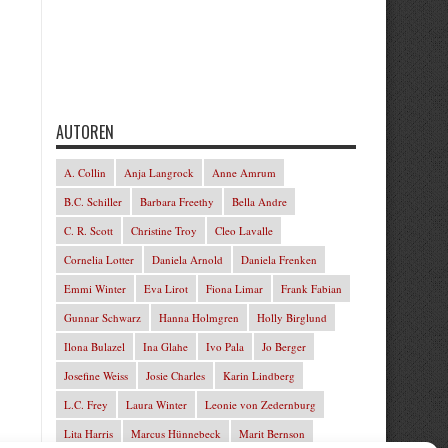
AUTOREN
A. Collin
Anja Langrock
Anne Amrum
B.C. Schiller
Barbara Freethy
Bella Andre
C. R. Scott
Christine Troy
Cleo Lavalle
Cornelia Lotter
Daniela Arnold
Daniela Frenken
Emmi Winter
Eva Lirot
Fiona Limar
Frank Fabian
Gunnar Schwarz
Hanna Holmgren
Holly Birglund
Ilona Bulazel
Ina Glahe
Ivo Pala
Jo Berger
Josefine Weiss
Josie Charles
Karin Lindberg
L.C. Frey
Laura Winter
Leonie von Zedernburg
Lita Harris
Marcus Hünnebeck
Marit Bernson