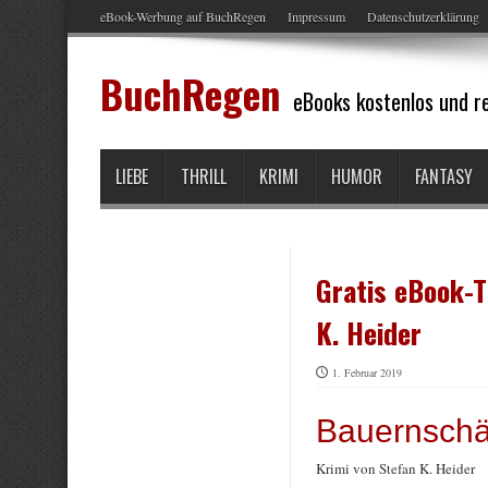
eBook-Werbung auf BuchRegen
Impressum
Datenschutzerklärung
BuchRegen
eBooks kostenlos und re
LIEBE
THRILL
KRIMI
HUMOR
FANTASY
Gratis eBook-T
K. Heider
1. Februar 2019
Bauernschä
Krimi von Stefan K. Heider