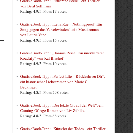
Gratis eBook-Tipp: „Erfrorene Seele“, ein Thriller
von Berit Sellmann
4.9
Rating:
/5. From 17 votes.
Gratis eBook-Tipp: „Lena Rae – Nothingproof: Ein
Song gegen das Verschwinden“, ein Musikroman
von Lauris Vane
4.9
Rating:
/5. From 15 votes.
Gratis eBook-Tipp: „Hannos Reise: Ein unerwarteter
Roadtrip“ von Kai Bischof
4.9
Rating:
/5. From 10 votes.
Gratis eBook-Tipp: „Perfect Life – Rückkehr zu Dir“,
ein historischer Liebesroman von Marie C.
Beckinger
4.8
Rating:
/5. From 298 votes.
Gratis eBook-Tipp: „Der letzte Ort auf der Welt“, ein
Coming-Of-Age Roman von Liv Zühlke
4.8
Rating:
/5. From 68 votes.
Gratis eBook-Tipp: „Künstler des Todes“, ein Thriller