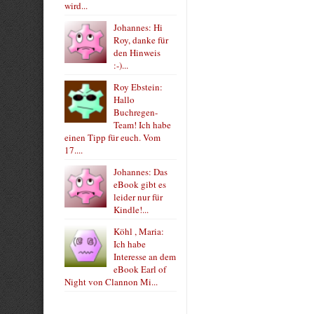
wird...
Johannes: Hi
Roy, danke für
den Hinweis
:-)...
Roy Ebstein:
Hallo
Buchregen-
Team! Ich habe
einen Tipp für euch. Vom
17....
Johannes: Das
eBook gibt es
leider nur für
Kindle!...
Köhl , Maria:
Ich habe
Interesse an dem
eBook Earl of
Night von Clannon Mi...