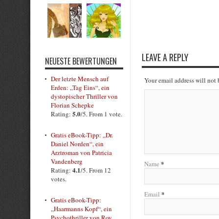
Rate this item:
Submit Rating
LEAVE A REPLY
NEUESTE BEWERTUNGEN
Der letzte Mensch auf
Your email address will not
Erden: „Tag Eins“, ein
dystopischer Thriller von
Florian Schepke
5.0
Rating:
/5. From 1 vote.
Gratis eBook-Tipp: „Dr.
Daniel Norden“, ein
Arztroman von Patricia
Vandenberg
*
Name
4.1
Rating:
/5. From 12
votes.
*
Email
Gratis eBook-Tipp:
„Haarmanns Kopf“, ein
Psychothriller von Roy