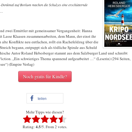
Denkmal auf Borkum machen die Schulzes eine erschütternde
 …
und zwei Ermittler mit gemeinsamer Vergangenheit: Hanna
it Lasse Klaasen zusammenarbeiten, dem Mann, der einst ihr
 alte Konflikte neu entfachen, rollt ein Rachefeldzug über die
 Streich begann, entpuppt sich als tödliche Spirale aus Schuld
ichische Autor Roland Hebesberger stammt aus dem Salzburger Land und schreibt
 Fiction. „Ein schwieriges Thema spannend aufgearbeitet …“ (Leserin) (294 Seiten,
dsee“) (Empire Verlag)
Noch gratis für Kindle?
teilen
Mehr Tipps wie diesen?
4.5
Rating:
/5. From 2 votes.