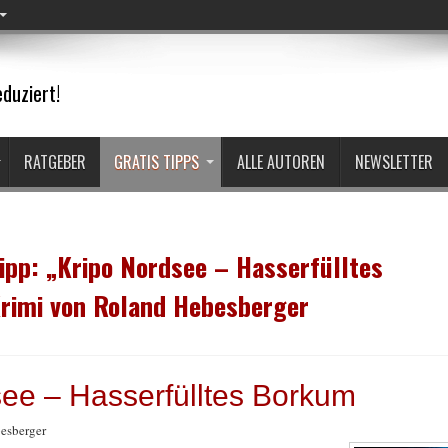
duziert!
RATGEBER
GRATIS TIPPS
ALLE AUTOREN
NEWSLETTER
ipp: „Kripo Nordsee – Hasserfülltes
Krimi von Roland Hebesberger
ee – Hasserfülltes Borkum
esberger