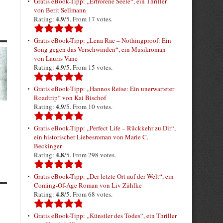
Gratis eBook-Tipp: „Erfrorene Seele“, ein Thriller
von Berit Sellmann
4.9
Rating:
/5. From 17 votes.
Gratis eBook-Tipp: „Lena Rae – Nothingproof: Ein
Song gegen das Verschwinden“, ein Musikroman
von Lauris Vane
4.9
Rating:
/5. From 15 votes.
Gratis eBook-Tipp: „Hannos Reise: Ein unerwarteter
Roadtrip“ von Kai Bischof
4.9
Rating:
/5. From 10 votes.
Gratis eBook-Tipp: „Perfect Life – Rückkehr zu Dir“,
ein historischer Liebesroman von Marie C.
Beckinger
4.8
Rating:
/5. From 298 votes.
Gratis eBook-Tipp: „Der letzte Ort auf der Welt“, ein
Coming-Of-Age Roman von Liv Zühlke
4.8
Rating:
/5. From 68 votes.
Gratis eBook-Tipp: „Künstler des Todes“, ein Thriller