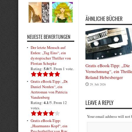
Submit Rating
ÄHNLICHE BÜCHER
NEUESTE BEWERTUNGEN
Der letzte Mensch auf
Erden: „Tag Eins“, ein
dystopischer Thriller von
Florian Schepke
Gratis eBook-Tipp: „Die
5.0
Rating:
/5. From 1 vote.
Vernehmung“, ein Thrill
Roland Hebesberger
Gratis eBook-Tipp: „Dr.
29. Juli 2026
Daniel Norden“, ein
Arztroman von Patricia
Vandenberg
LEAVE A REPLY
4.1
Rating:
/5. From 12
votes.
Your email address will not
Gratis eBook-Tipp:
„Haarmanns Kopf“, ein
Psychothriller von Roy