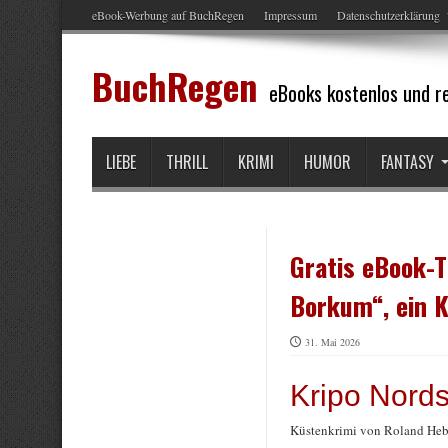
eBook-Werbung auf BuchRegen
Impressum
Datenschutzerklärung
BuchRegen
eBooks kostenlos und re
LIEBE
THRILL
KRIMI
HUMOR
FANTASY
Gratis eBook-T
Borkum“, ein 
31. Mai 2026
Kripo Nords
Küstenkrimi von Roland Heb