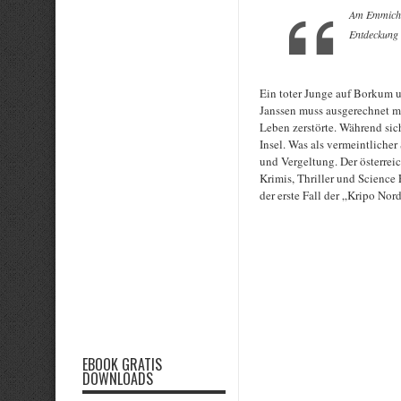
Am Emmich-
Entdeckung
Ein toter Junge auf Borkum 
Janssen muss ausgerechnet m
Leben zerstörte. Während sich
Insel. Was als vermeintlicher
und Vergeltung. Der österre
Krimis, Thriller und Science
der erste Fall der „Kripo Nor
EBOOK GRATIS
Rate this item:
DOWNLOADS