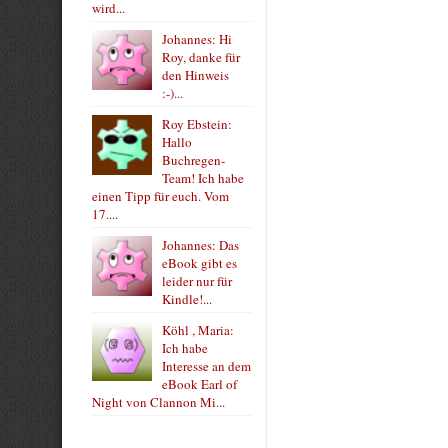
wird...
Johannes: Hi
Roy, danke für
den Hinweis
:-)...
Roy Ebstein:
Hallo
Buchregen-
Team! Ich habe
einen Tipp für euch. Vom
17....
Johannes: Das
eBook gibt es
leider nur für
Kindle!...
Köhl , Maria:
Ich habe
Interesse an dem
eBook Earl of
Night von Clannon Mi...