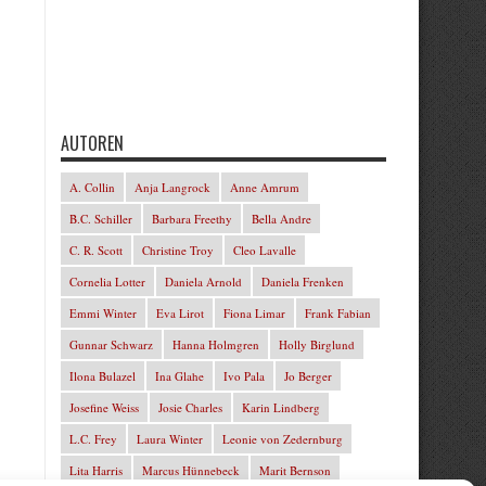
AUTOREN
A. Collin
Anja Langrock
Anne Amrum
B.C. Schiller
Barbara Freethy
Bella Andre
C. R. Scott
Christine Troy
Cleo Lavalle
Cornelia Lotter
Daniela Arnold
Daniela Frenken
Emmi Winter
Eva Lirot
Fiona Limar
Frank Fabian
Gunnar Schwarz
Hanna Holmgren
Holly Birglund
Ilona Bulazel
Ina Glahe
Ivo Pala
Jo Berger
Josefine Weiss
Josie Charles
Karin Lindberg
L.C. Frey
Laura Winter
Leonie von Zedernburg
Lita Harris
Marcus Hünnebeck
Marit Bernson