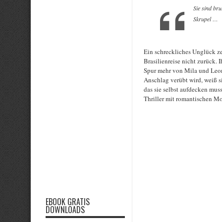
Sie sind br
Skrupel …
Ein schreckliches Unglück ze
Brasilienreise nicht zurück. 
Spur mehr von Mila und Leoni
Anschlag verübt wird, weiß s
das sie selbst aufdecken muss
Thriller mit romantischen M
Rate this item:
EBOOK GRATIS
DOWNLOADS
Submit Rating