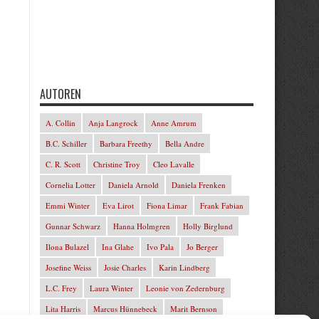
AUTOREN
A. Collin
Anja Langrock
Anne Amrum
B.C. Schiller
Barbara Freethy
Bella Andre
C. R. Scott
Christine Troy
Cleo Lavalle
Cornelia Lotter
Daniela Arnold
Daniela Frenken
Emmi Winter
Eva Lirot
Fiona Limar
Frank Fabian
Gunnar Schwarz
Hanna Holmgren
Holly Birglund
Ilona Bulazel
Ina Glahe
Ivo Pala
Jo Berger
Josefine Weiss
Josie Charles
Karin Lindberg
L.C. Frey
Laura Winter
Leonie von Zedernburg
Lita Harris
Marcus Hünnebeck
Marit Bernson