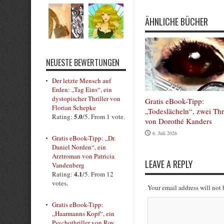
ÄHNLICHE BÜCHER
NEUESTE BEWERTUNGEN
Der letzte Mensch auf
Erden: „Tag Eins“, ein
dystopischer Thriller von
Gratis eBook-Tipp:
Florian Schepke
„Todeslächeln“, zwei Thri
5.0
Rating:
/5. From 1 vote.
von Dorothé Kanders
6. Juli 2026
Gratis eBook-Tipp: „Dr.
Daniel Norden“, ein
Arztroman von Patricia
LEAVE A REPLY
Vandenberg
4.1
Rating:
/5. From 12
votes.
Your email address will not
Gratis eBook-Tipp:
„Haarmanns Kopf“, ein
Psychothriller von Roy