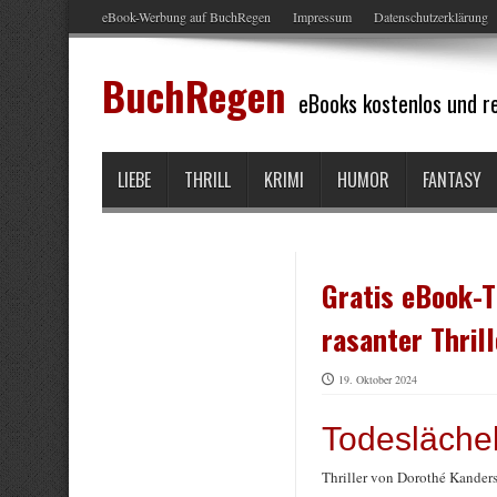
eBook-Werbung auf BuchRegen
Impressum
Datenschutzerklärung
BuchRegen
eBooks kostenlos und re
LIEBE
THRILL
KRIMI
HUMOR
FANTASY
Gratis eBook-T
rasanter Thril
19. Oktober 2024
Todeslächel
Thriller von Dorothé Kander