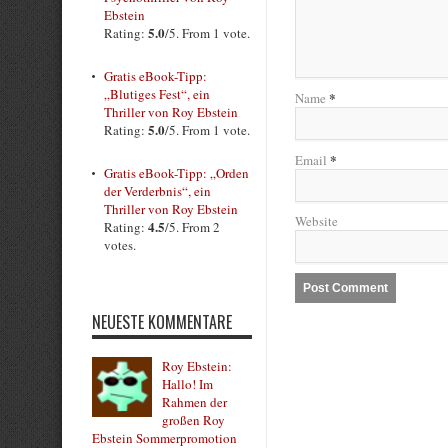
Ebstein
5.0
Rating:
/5. From 1 vote.
Gratis eBook-Tipp:
„Blutiges Fest“, ein
*
Name
Thriller von Roy Ebstein
5.0
Rating:
/5. From 1 vote.
*
Email
Gratis eBook-Tipp: „Orden
der Verderbnis“, ein
Thriller von Roy Ebstein
Website
4.5
Rating:
/5. From 2
votes.
NEUESTE KOMMENTARE
Roy Ebstein:
Hallo! Im
Rahmen der
großen Roy
Ebstein Sommerpromotion