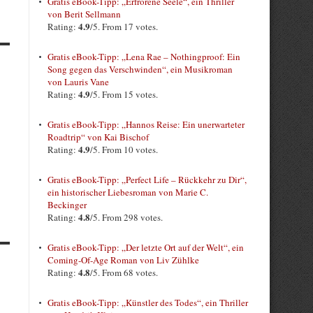
Gratis eBook-Tipp: „Erfrorene Seele“, ein Thriller
von Berit Sellmann
4.9
Rating:
/5. From 17 votes.
Gratis eBook-Tipp: „Lena Rae – Nothingproof: Ein
Song gegen das Verschwinden“, ein Musikroman
von Lauris Vane
4.9
Rating:
/5. From 15 votes.
Gratis eBook-Tipp: „Hannos Reise: Ein unerwarteter
Roadtrip“ von Kai Bischof
4.9
Rating:
/5. From 10 votes.
Gratis eBook-Tipp: „Perfect Life – Rückkehr zu Dir“,
ein historischer Liebesroman von Marie C.
Beckinger
4.8
Rating:
/5. From 298 votes.
Gratis eBook-Tipp: „Der letzte Ort auf der Welt“, ein
Coming-Of-Age Roman von Liv Zühlke
4.8
Rating:
/5. From 68 votes.
Gratis eBook-Tipp: „Künstler des Todes“, ein Thriller