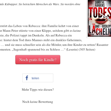
utale Kidnapper. Sie betrachten Menschen als Ware. Sie morden ohne
rstört das Leben von Rebecca: ihre Familie kehrt von einer
Ihr Mann Peter stürzte von einer Klippe, seitdem gibt es keine
e, die Polizei tappt im Dunkeln. Als auf Rebecca ein
ie: hinter dem Tod ihres Mannes steht ein dunkles Geheimnis,
 … und sie muss schneller sein als die Mörder, um ihre Kinder zu retten! Rasanter
omenten. „Sagenhaft spannend bis zu Schluss …“ (Leserin) (305 Seiten)
Noch gratis für Kindle?
teilen
Mehr Tipps wie diesen?
Noch keine Bewertung