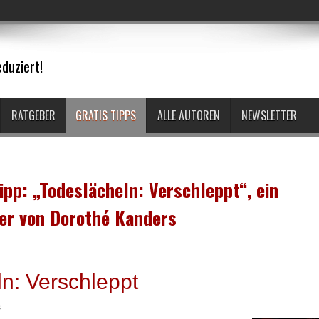
duziert!
RATGEBER
GRATIS TIPPS
ALLE AUTOREN
NEWSLETTER
ipp: „Todeslächeln: Verschleppt“, ein
ler von Dorothé Kanders
n: Verschleppt
s