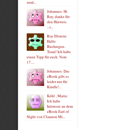
wird...
Johannes: Hi
Roy, danke für
den Hinweis
:-)...
Roy Ebstein:
Hallo
Buchregen-
Team! Ich habe
einen Tipp für euch. Vom
17....
Johannes: Das
eBook gibt es
leider nur für
Kindle!...
Köhl , Maria:
Ich habe
Interesse an dem
eBook Earl of
Night von Clannon Mi...