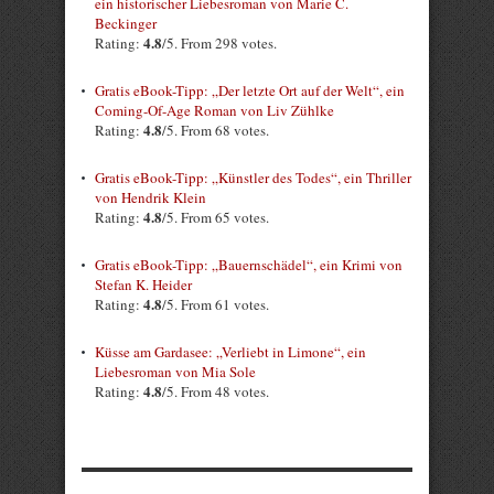
ein historischer Liebesroman von Marie C.
Beckinger
4.8
Rating:
/5. From 298 votes.
Gratis eBook-Tipp: „Der letzte Ort auf der Welt“, ein
Coming-Of-Age Roman von Liv Zühlke
4.8
Rating:
/5. From 68 votes.
Gratis eBook-Tipp: „Künstler des Todes“, ein Thriller
von Hendrik Klein
4.8
Rating:
/5. From 65 votes.
Gratis eBook-Tipp: „Bauernschädel“, ein Krimi von
Stefan K. Heider
4.8
Rating:
/5. From 61 votes.
Küsse am Gardasee: „Verliebt in Limone“, ein
Liebesroman von Mia Sole
4.8
Rating:
/5. From 48 votes.