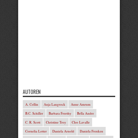
AUTOREN
A. Collin
Anja Langrock
Anne Amrum
B.C. Schiller
Barbara Freethy
Bella Andre
C. R. Scott
Christine Troy
Cleo Lavalle
Cornelia Lotter
Daniela Arnold
Daniela Frenken