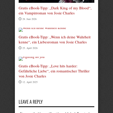
Gratis eBook-Tipp: „Dark King of my Blood“,
ein Vampirroman von Josie Charles
28. Juni 2026
Gratis eBook-Tipp: „Wenn ich deine Wahrheit
kenne“, ein Liebesroman von Josie Charles
25. April 2026
Gratis eBook-Tipp: „Love hits harder:
Gefährliche Liebe“, ein romantischer Thriller
von Josie Charles
12. April 2025
LEAVE A REPLY