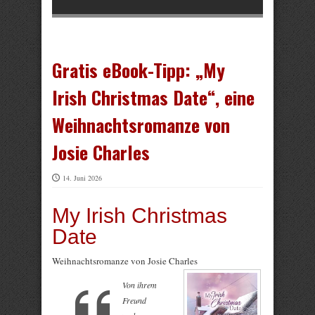
Gratis eBook-Tipp: „My
Irish Christmas Date“, eine
Weihnachtsromanze von
Josie Charles
14. Juni 2026
My Irish Christmas
Date
Weihnachtsromanze von Josie Charles
Von ihrem
Freund