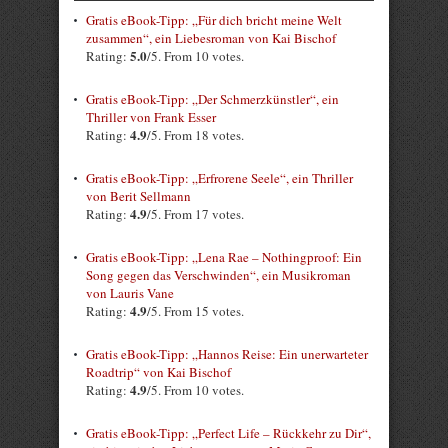
Gratis eBook-Tipp: „Für dich bricht meine Welt
zusammen“, ein Liebesroman von Kai Bischof
5.0
Rating:
/5. From 10 votes.
Gratis eBook-Tipp: „Der Schmerzkünstler“, ein
Thriller von Frank Esser
4.9
Rating:
/5. From 18 votes.
Gratis eBook-Tipp: „Erfrorene Seele“, ein Thriller
von Berit Sellmann
4.9
Rating:
/5. From 17 votes.
Gratis eBook-Tipp: „Lena Rae – Nothingproof: Ein
Song gegen das Verschwinden“, ein Musikroman
von Lauris Vane
4.9
Rating:
/5. From 15 votes.
Gratis eBook-Tipp: „Hannos Reise: Ein unerwarteter
Roadtrip“ von Kai Bischof
4.9
Rating:
/5. From 10 votes.
Gratis eBook-Tipp: „Perfect Life – Rückkehr zu Dir“,