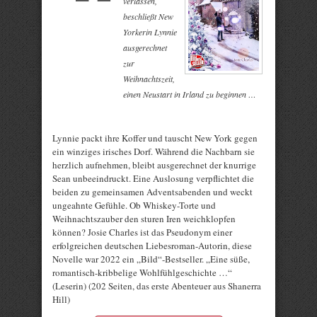
verlassen,
beschließt New
Yorkerin Lynnie
ausgerechnet
zur
Weihnachtszeit,
einen Neustart in Irland zu beginnen …
Lynnie packt ihre Koffer und tauscht New York gegen
ein winziges irisches Dorf. Während die Nachbarn sie
herzlich aufnehmen, bleibt ausgerechnet der knurrige
Sean unbeeindruckt. Eine Auslosung verpflichtet die
beiden zu gemeinsamen Adventsabenden und weckt
ungeahnte Gefühle. Ob Whiskey-Torte und
Weihnachtszauber den sturen Iren weichklopfen
können? Josie Charles ist das Pseudonym einer
erfolgreichen deutschen Liebesroman-Autorin, diese
Novelle war 2022 ein „Bild“-Bestseller. „Eine süße,
romantisch-kribbelige Wohlfühlgeschichte …“
(Leserin) (202 Seiten, das erste Abenteuer aus Shanerra
Hill)