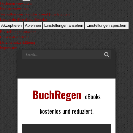
Optionen verwalten
Dienste verwalten
Verwalten von {vendor_count}-Lieferanten
Lese mehr über diese Zwecke
Akzeptieren
Ablehnen
Einstellungen ansehen
Einstellungen speichern
Einstellungen ansehen
Cookie-Richtlinie
Datenschutzerklärung
Impressum
BuchRegen
eBooks
kostenlos und reduziert!