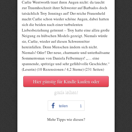
Carlie Wentworth traut ihren Augen nicht: da taucht
zur Traumhochzeit ihrer Schwester auf Barbados doch
tatsächlich Troy Jennings auf! Der reiche Frauenheld
macht Carlie schon wieder schöne Augen, dabei hatten
sich die beiden nach einer turbulenten
Liebesbeziehung getrennt – Troy hatte eine allzu große
Neigung zu hübschen Models gezeigt. Niemals würde
sie, Carlie, wieder auf diesen Schwerenöter
hereinfallen. Denn Menschen ändern sich nicht.
Niemals! Oder? Der neue, charmante und unterhaltsame
Sommerroman von Daniela Felbermayr! „… eine
spannende, spritzige und sehr gefühlvolle Geschichte.“
(Leserin) (10 Rezensionen / 4,2 Sterne) (231 Seiten)
Hier günstig für Kindle kaufen oder
gratis leihen!
teilen
1
Mehr Tipps wie diesen?
Rate this item: