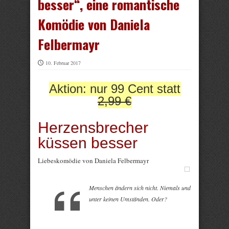
besser“, eine romantische
Komödie von Daniela
Felbermayr
10. Februar 2017
Aktion: nur 99 Cent statt
2,99 €
Herzensbrecher
küssen besser
Liebeskomödie von Daniela Felbermayr
Menschen ändern sich nicht. Niemals und
unter keinen Umständen. Oder?