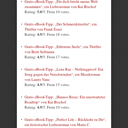
Gratis eBook-Tipp: „Für dich bricht meine Welt
zusammen“, ein Liebesroman von Kai Bischof
5.0
Rating:
/5. From 10 votes.
Gratis eBook-Tipp: „Der Schmerzkünstler“, ein
Thriller von Frank Esser
4.9
Rating:
/5. From 18 votes.
Gratis eBook-Tipp: „Erfrorene Seele“, ein Thriller
von Berit Sellmann
4.9
Rating:
/5. From 17 votes.
Gratis eBook-Tipp: „Lena Rae – Nothingproof: Ein
Song gegen das Verschwinden“, ein Musikroman
von Lauris Vane
4.9
Rating:
/5. From 15 votes.
Gratis eBook-Tipp: „Hannos Reise: Ein unerwarteter
Roadtrip“ von Kai Bischof
4.9
Rating:
/5. From 10 votes.
Gratis eBook-Tipp: „Perfect Life – Rückkehr zu Dir“,
ein historischer Liebesroman von Marie C.