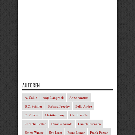
AUTOREN
A. Collin
Anja Langrock
Anne Amrum
B.C. Schiller
Barbara Freethy
Bella Andre
C. R. Scott
Christine Troy
Cleo Lavalle
Cornelia Lotter
Daniela Arnold
Daniela Frenken
Emmi Winter
Eva Lirot
Fiona Limar
Frank Fabian