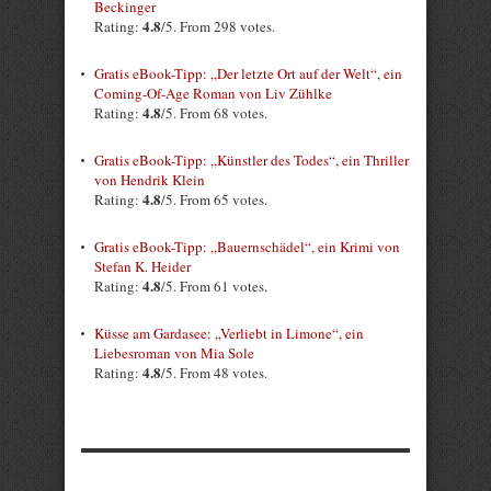
Beckinger
4.8
Rating:
/5. From 298 votes.
Gratis eBook-Tipp: „Der letzte Ort auf der Welt“, ein
Coming-Of-Age Roman von Liv Zühlke
4.8
Rating:
/5. From 68 votes.
Gratis eBook-Tipp: „Künstler des Todes“, ein Thriller
von Hendrik Klein
4.8
Rating:
/5. From 65 votes.
Gratis eBook-Tipp: „Bauernschädel“, ein Krimi von
Stefan K. Heider
4.8
Rating:
/5. From 61 votes.
Küsse am Gardasee: „Verliebt in Limone“, ein
Liebesroman von Mia Sole
4.8
Rating:
/5. From 48 votes.