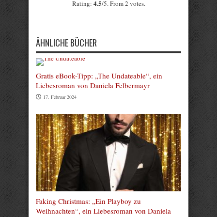
4.5
Rating:
/5. From 2 votes.
Submit Rating
ÄHNLICHE BÜCHER
Gratis eBook-Tipp: „The Undateable“, ein
Liebesroman von Daniela Felbermayr
17. Februar 2024
Faking Christmas: „Ein Playboy zu
Weihnachten“, ein Liebesroman von Daniela