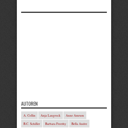
AUTOREN
A. Collin
Anja Langrock
Anne Amrum
B.C. Schiller
Barbara Freethy
Bella Andre