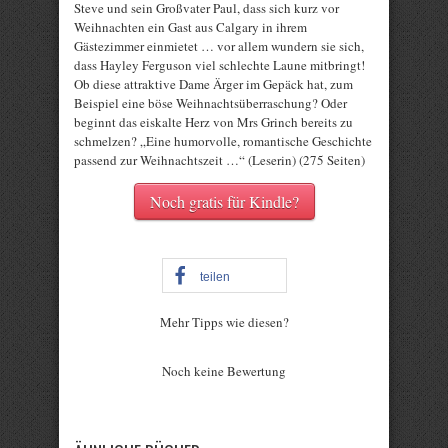
Steve und sein Großvater Paul, dass sich kurz vor
Weihnachten ein Gast aus Calgary in ihrem
Gästezimmer einmietet … vor allem wundern sie sich,
dass Hayley Ferguson viel schlechte Laune mitbringt!
Ob diese attraktive Dame Ärger im Gepäck hat, zum
Beispiel eine böse Weihnachtsüberraschung? Oder
beginnt das eiskalte Herz von Mrs Grinch bereits zu
schmelzen? „Eine humorvolle, romantische Geschichte
passend zur Weihnachtszeit …“ (Leserin) (275 Seiten)
Noch gratis für Kindle?
teilen
Mehr Tipps wie diesen?
Rate this item:
Noch keine Bewertung
Submit Rating