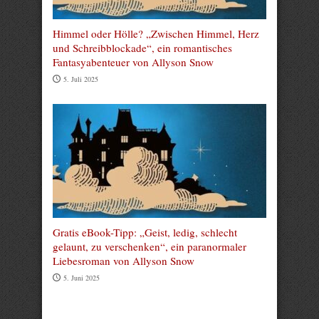
Himmel oder Hölle? „Zwischen Himmel, Herz
und Schreibblockade“, ein romantisches
Fantasyabenteuer von Allyson Snow
5. Juli 2025
Gratis eBook-Tipp: „Geist, ledig, schlecht
gelaunt, zu verschenken“, ein paranormaler
Liebesroman von Allyson Snow
5. Juni 2025