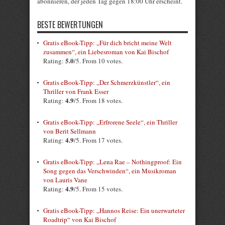
abonnieren, der jeden Tag gegen 18:00 Uhr erscheint.
BESTE BEWERTUNGEN
Gratis eBook-Tipp: „Für dich bricht meine Welt
zusammen“, ein Liebesroman von Kai Bischof
5.0
Rating:
/5. From 10 votes.
Gratis eBook-Tipp: „Der Schmerzkünstler“, ein
Thriller von Frank Esser
4.9
Rating:
/5. From 18 votes.
Gratis eBook-Tipp: „Erfrorene Seele“, ein Thriller
von Berit Sellmann
4.9
Rating:
/5. From 17 votes.
Gratis eBook-Tipp: „Lena Rae – Nothingproof: Ein
Song gegen das Verschwinden“, ein Musikroman
von Lauris Vane
4.9
Rating:
/5. From 15 votes.
Gratis eBook-Tipp: „Hannos Reise: Ein unerwarteter
Roadtrip“ von Kai Bischof