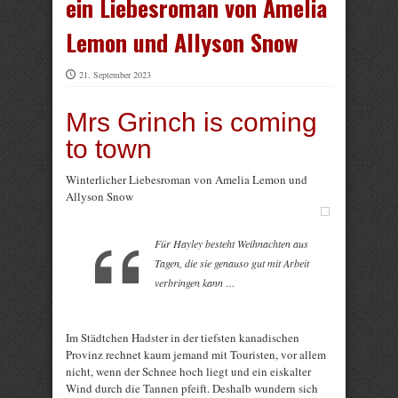
ein Liebesroman von Amelia
Lemon und Allyson Snow
21. September 2023
Mrs Grinch is coming
to town
Winterlicher Liebesroman von Amelia Lemon und
Allyson Snow
Für Hayley besteht Weihnachten aus
Tagen, die sie genauso gut mit Arbeit
verbringen kann …
Im Städtchen Hadster in der tiefsten kanadischen
Provinz rechnet kaum jemand mit Touristen, vor allem
nicht, wenn der Schnee hoch liegt und ein eiskalter
Wind durch die Tannen pfeift. Deshalb wundern sich