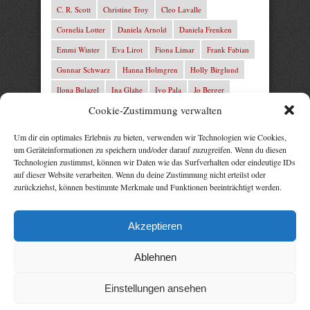
C. R. Scott
Christine Troy
Cleo Lavalle
Cornelia Lotter
Daniela Arnold
Daniela Frenken
Emmi Winter
Eva Lirot
Fiona Limar
Frank Fabian
Gunnar Schwarz
Hanna Holmgren
Holly Birglund
Ilona Bulazel
Ina Glahe
Ivo Pala
Jo Berger
Cookie-Zustimmung verwalten
Josefine Weiss
Josie Charles
Karin Lindberg
L.C. Frey
Laura Winter
Leonie von Zedernburg
Um dir ein optimales Erlebnis zu bieten, verwenden wir Technologien wie Cookies,
um Geräteinformationen zu speichern und/oder darauf zuzugreifen. Wenn du diesen
Lita Harris
Marcus Hünnebeck
Marit Bernson
Technologien zustimmst, können wir Daten wie das Surfverhalten oder eindeutige IDs
Mark Franley
Martin Krist
Michelle Schrenk
auf dieser Website verarbeiten. Wenn du deine Zustimmung nicht erteilst oder
zurückziehst, können bestimmte Merkmale und Funktionen beeinträchtigt werden.
Mila Summers
Mira Morton
Nika Lubitsch
Noah Fitz
Nora Amelie
René Junge
Rezepte Profis
Akzeptieren
Rose Snow
Thomas Herzberg
Vital Experts
Ablehnen
Einstellungen ansehen