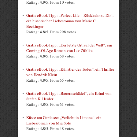
4.9
Rating:
/5. From 10 votes.
Gratis eBook-Tipp: „Perfect Life – Rückkehr zu Dir“,
ein historischer Liebesroman von Marie C.
Beckinger
4.8
Rating:
/5. From 298 votes.
Gratis eBook-Tipp: „Der letzte Ort auf der Welt“, ein
Coming-Of-Age Roman von Liv Zühlke
4.8
Rating:
/5. From 68 votes.
Gratis eBook-Tipp: „Künstler des Todes“, ein Thriller
von Hendrik Klein
4.8
Rating:
/5. From 65 votes.
Gratis eBook-Tipp: „Bauernschädel“, ein Krimi von
Stefan K. Heider
4.8
Rating:
/5. From 61 votes.
Küsse am Gardasee: „Verliebt in Limone“, ein
Liebesroman von Mia Sole
4.8
Rating:
/5. From 48 votes.