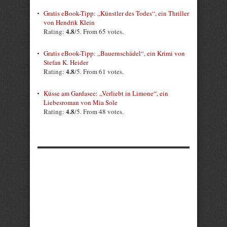
Gratis eBook-Tipp: „Künstler des Todes“, ein Thriller
von Hendrik Klein
4.8
Rating:
/5. From 65 votes.
Gratis eBook-Tipp: „Bauernschädel“, ein Krimi von
Stefan K. Heider
4.8
Rating:
/5. From 61 votes.
Küsse am Gardasee: „Verliebt in Limone“, ein
Liebesroman von Mia Sole
4.8
Rating:
/5. From 48 votes.