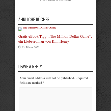
Submit Rating
ÄHNLICHE BÜCHER
Gratis eBook-Tipp: „The Million Dollar Game“,
ein Liebesroman von Kim Henry
15. Februar 2020
LEAVE A REPLY
Your email address will not be published. Required
*
fields are marked