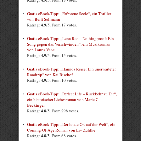
Gratis eBook-Tipp: „Erfrorene Seele“, ein Thriller
von Berit Sellmann
4.9
Rating:
/5. From 17 votes.
Gratis eBook-Tipp: „Lena Rae – Nothingproof: Ein
Song gegen das Verschwinden“, ein Musikroman
von Lauris Vane
4.9
Rating:
/5. From 15 votes.
Gratis eBook-Tipp: „Hannos Reise: Ein unerwarteter
Roadtrip“ von Kai Bischof
4.9
Rating:
/5. From 10 votes.
Gratis eBook-Tipp: „Perfect Life – Rückkehr zu Dir“,
ein historischer Liebesroman von Marie C.
Beckinger
4.8
Rating:
/5. From 298 votes.
Gratis eBook-Tipp: „Der letzte Ort auf der Welt“, ein
Coming-Of-Age Roman von Liv Zühlke
4.8
Rating:
/5. From 68 votes.