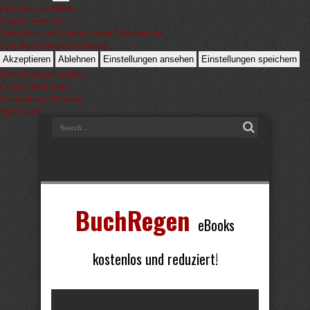
Optionen verwalten
Dienste verwalten
Verwalten von {vendor_count}-Lieferanten
Lese mehr über diese Zwecke
Akzeptieren
Ablehnen
Einstellungen ansehen
Einstellungen speichern
Einstellungen ansehen
Cookie-Richtlinie
Datenschutzerklärung
Impressum
BuchRegen
eBooks
kostenlos und reduziert!