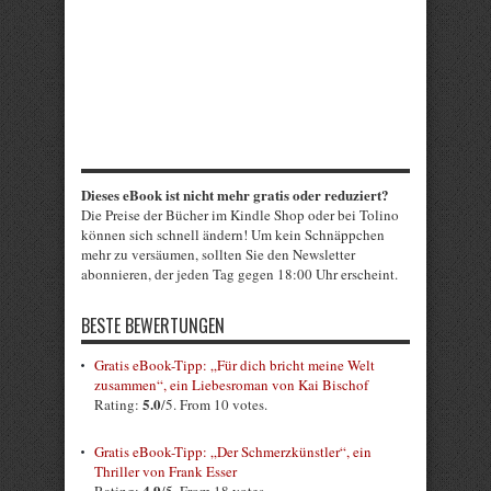
Dieses eBook ist nicht mehr gratis oder reduziert?
Die Preise der Bücher im Kindle Shop oder bei Tolino
können sich schnell ändern! Um kein Schnäppchen
mehr zu versäumen, sollten Sie den Newsletter
abonnieren, der jeden Tag gegen 18:00 Uhr erscheint.
BESTE BEWERTUNGEN
Gratis eBook-Tipp: „Für dich bricht meine Welt
zusammen“, ein Liebesroman von Kai Bischof
5.0
Rating:
/5. From 10 votes.
Gratis eBook-Tipp: „Der Schmerzkünstler“, ein
Thriller von Frank Esser
4.9
Rating:
/5. From 18 votes.