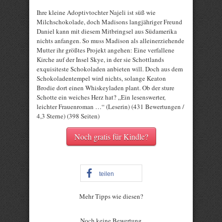
Ihre kleine Adoptivtochter Najeli ist süß wie
Milchschokolade, doch Madisons langjähriger Freund
Daniel kann mit diesem Mitbringsel aus Südamerika
nichts anfangen. So muss Madison als alleinerziehende
Mutter ihr größtes Projekt angehen: Eine verfallene
Kirche auf der Insel Skye, in der sie Schottlands
exquisiteste Schokoladen anbieten will. Doch aus dem
Schokoladentempel wird nichts, solange Keaton
Brodie dort einen Whiskeyladen plant. Ob der sture
Schotte ein weiches Herz hat? „Ein lesenswerter,
leichter Frauenroman …“ (Leserin) (431 Bewertungen /
4,3 Sterne) (398 Seiten)
Noch gratis für Kindle?
teilen
Mehr Tipps wie diesen?
Rate this item:
Noch keine Bewertung