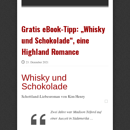
Gratis eBook-Tipp: „Whisky
und Schokolade“, eine
Highland Romance
23. Dezember 2021
Whisky und
Schokolade
Schottland-Liebesroman von Kim Henry
Zwei Jahre war Madison Telford auf
einer Auszeit in Südamerika …