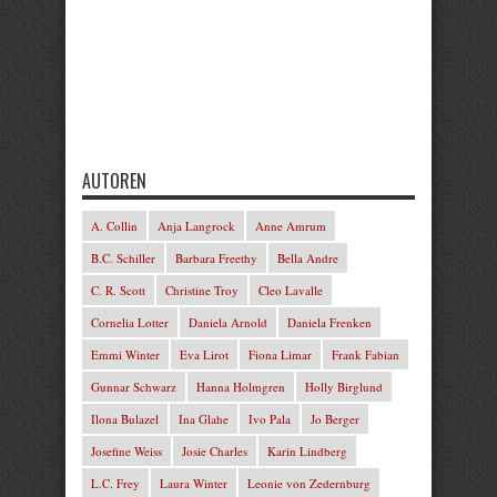
AUTOREN
A. Collin
Anja Langrock
Anne Amrum
B.C. Schiller
Barbara Freethy
Bella Andre
C. R. Scott
Christine Troy
Cleo Lavalle
Cornelia Lotter
Daniela Arnold
Daniela Frenken
Emmi Winter
Eva Lirot
Fiona Limar
Frank Fabian
Gunnar Schwarz
Hanna Holmgren
Holly Birglund
Ilona Bulazel
Ina Glahe
Ivo Pala
Jo Berger
Josefine Weiss
Josie Charles
Karin Lindberg
L.C. Frey
Laura Winter
Leonie von Zedernburg