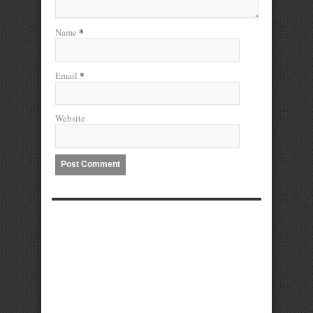
*
Name
*
Email
Website