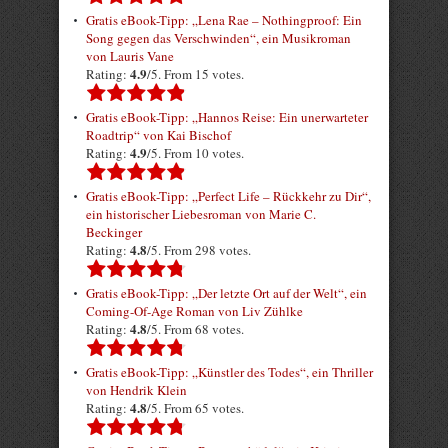
Gratis eBook-Tipp: „Lena Rae – Nothingproof: Ein
Song gegen das Verschwinden“, ein Musikroman
von Lauris Vane
4.9
Rating:
/5. From 15 votes.
Gratis eBook-Tipp: „Hannos Reise: Ein unerwarteter
Roadtrip“ von Kai Bischof
4.9
Rating:
/5. From 10 votes.
Gratis eBook-Tipp: „Perfect Life – Rückkehr zu Dir“,
ein historischer Liebesroman von Marie C.
Beckinger
4.8
Rating:
/5. From 298 votes.
Gratis eBook-Tipp: „Der letzte Ort auf der Welt“, ein
Coming-Of-Age Roman von Liv Zühlke
4.8
Rating:
/5. From 68 votes.
Gratis eBook-Tipp: „Künstler des Todes“, ein Thriller
von Hendrik Klein
4.8
Rating:
/5. From 65 votes.