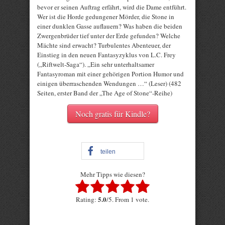
bevor er seinen Auftrag erfährt, wird die Dame entführt.
Wer ist die Horde gedungener Mörder, die Stone in
einer dunklen Gasse auflauern? Was haben die beiden
Zwergenbrüder tief unter der Erde gefunden? Welche
Mächte sind erwacht? Turbulentes Abenteuer, der
Einstieg in den neuen Fantasyzyklus von L.C. Frey
(„Riftwelt-Saga“). „Ein sehr unterhaltsamer
Fantasyroman mit einer gehörigen Portion Humor und
einigen überraschenden Wendungen …“ (Leser) (482
Seiten, erster Band der „The Age of Stone“-Reihe)
Noch gratis für Kindle?
teilen
Mehr Tipps wie diesen?
Rate this item:
5.0
Rating:
/5. From 1 vote.
Submit Rating