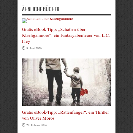
ÄHNLICHE BÜCHER
Gratis eBook-Tipp: „Schatten über
Klaehganmore“, ein Fantasyabenteuer von L.C.
Frey
8. Juni 2026
Gratis eBook-Tipp: „Rattenfänger“, ein Thriller
von Oliver Moros
28. Februar 2026