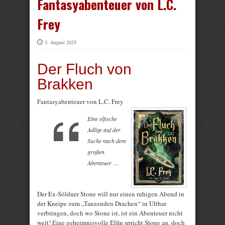
Fantasyabenteuer von L.C.
Frey
3. August 2025
Der Fluch von
Brakken
Fantasyabenteuer von L.C. Frey
Eine elfische
Adlige auf der
Suche nach dem
großen
Abenteuer …
Der Ex-Söldner Stone will nur einen ruhigen Abend in
der Kneipe zum „Tanzenden Drachen“ in Ulthar
verbringen, doch wo Stone ist, ist ein Abenteuer nicht
weit! Eine geheimnisvolle Elfin spricht Stone an, doch