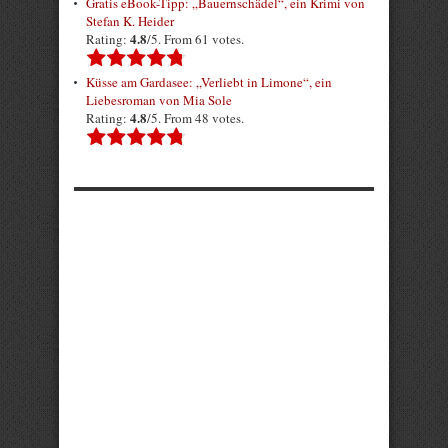
Gratis eBook-Tipp: „Bauernschädel“, ein Krimi von
Stefan K. Heider
4.8
Rating:
/5. From 61 votes.
Küsse am Gardasee: „Verliebt in Limone“, ein
Liebesroman von Mia Sole
4.8
Rating:
/5. From 48 votes.