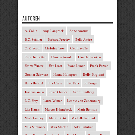
AUTOREN
A. Collin
Anja Langrock
Anne Amrum
B.C. Schiller
Barbara Freethy
Bella Andre
C. R. Scott
Christine Troy
Cleo Lavalle
Cornelia Lotter
Daniela Arnold
Daniela Frenken
Emmi Winter
Eva Lirot
Fiona Limar
Frank Fabian
Gunnar Schwarz
Hanna Holmgren
Holly Birglund
Ilona Bulazel
Ina Glahe
Ivo Pala
Jo Berger
Josefine Weiss
Josie Charles
Karin Lindberg
L.C. Frey
Laura Winter
Leonie von Zedernburg
Lita Harris
Marcus Hünnebeck
Marit Bernson
Mark Franley
Martin Krist
Michelle Schrenk
Mila Summers
Mira Morton
Nika Lubitsch