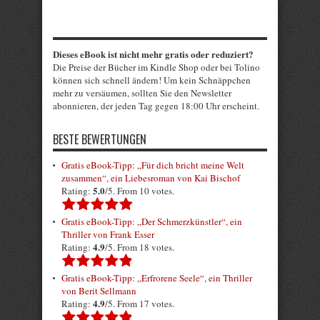
Dieses eBook ist nicht mehr gratis oder reduziert?
Die Preise der Bücher im Kindle Shop oder bei Tolino
können sich schnell ändern! Um kein Schnäppchen
mehr zu versäumen, sollten Sie den Newsletter
abonnieren, der jeden Tag gegen 18:00 Uhr erscheint.
BESTE BEWERTUNGEN
Gratis eBook-Tipp: „Für dich bricht meine Welt
zusammen“, ein Liebesroman von Kai Bischof
5.0
Rating:
/5. From 10 votes.
Gratis eBook-Tipp: „Der Schmerzkünstler“, ein
Thriller von Frank Esser
4.9
Rating:
/5. From 18 votes.
Gratis eBook-Tipp: „Erfrorene Seele“, ein Thriller
von Berit Sellmann
4.9
Rating:
/5. From 17 votes.