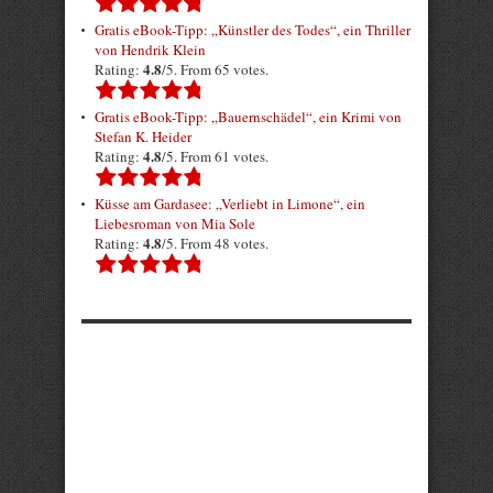
Gratis eBook-Tipp: „Künstler des Todes“, ein Thriller
von Hendrik Klein
4.8
Rating:
/5. From 65 votes.
Gratis eBook-Tipp: „Bauernschädel“, ein Krimi von
Stefan K. Heider
4.8
Rating:
/5. From 61 votes.
Küsse am Gardasee: „Verliebt in Limone“, ein
Liebesroman von Mia Sole
4.8
Rating:
/5. From 48 votes.