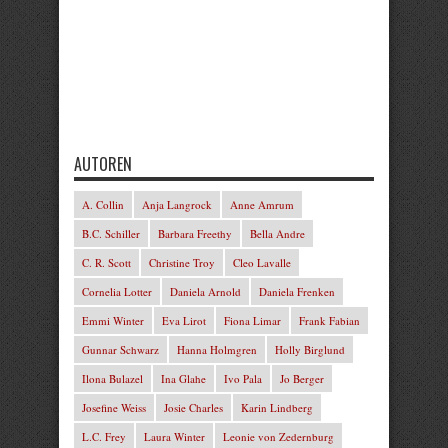
AUTOREN
A. Collin
Anja Langrock
Anne Amrum
B.C. Schiller
Barbara Freethy
Bella Andre
C. R. Scott
Christine Troy
Cleo Lavalle
Cornelia Lotter
Daniela Arnold
Daniela Frenken
Emmi Winter
Eva Lirot
Fiona Limar
Frank Fabian
Gunnar Schwarz
Hanna Holmgren
Holly Birglund
Ilona Bulazel
Ina Glahe
Ivo Pala
Jo Berger
Josefine Weiss
Josie Charles
Karin Lindberg
L.C. Frey
Laura Winter
Leonie von Zedernburg