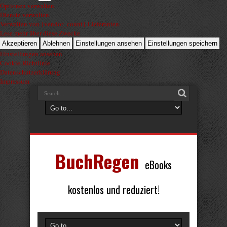
Optionen verwalten
Dienste verwalten
Verwalten von {vendor_count}-Lieferanten
Lese mehr über diese Zwecke
Akzeptieren
Ablehnen
Einstellungen ansehen
Einstellungen speichern
Einstellungen ansehen
Cookie-Richtlinie
Datenschutzerklärung
Impressum
BuchRegen
eBooks
kostenlos und reduziert!