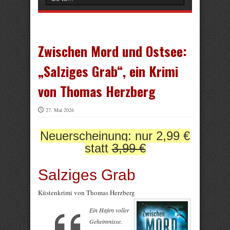
Zwischen Mord und Ostsee:
„Salziges Grab“, ein Krimi
von Thomas Herzberg
27. Mai 2026
Neuerscheinung: nur 2,99 €
statt
3,99 €
Salziges Grab
Küstenkrimi von Thomas Herzberg
Ein Hafen voller
Geheimnisse.