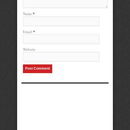
*
Name
*
Email
Website