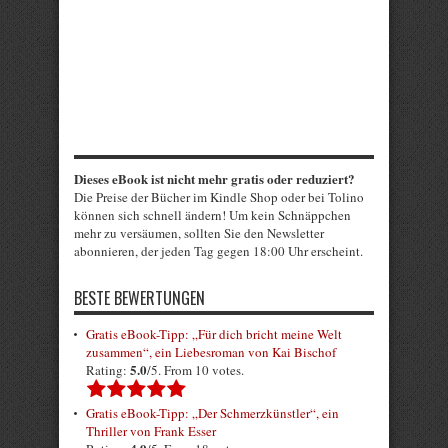
Dieses eBook ist nicht mehr gratis oder reduziert?
Die Preise der Bücher im Kindle Shop oder bei Tolino
können sich schnell ändern! Um kein Schnäppchen
mehr zu versäumen, sollten Sie den Newsletter
abonnieren, der jeden Tag gegen 18:00 Uhr erscheint.
BESTE BEWERTUNGEN
Gratis eBook-Tipp: „Für dich bricht meine Welt
zusammen“, ein Liebesroman von Kai Bischof
5.0
Rating:
/5. From 10 votes.
Gratis eBook-Tipp: „Der Schmerzkünstler“, ein
Thriller von Frank Esser