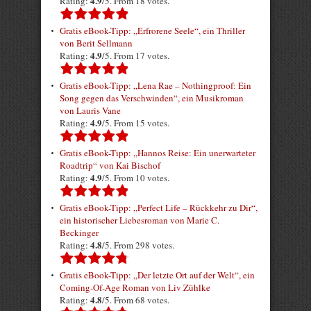
4.9
Rating:
/5. From 18 votes.
Gratis eBook-Tipp: „Erfrorene Seele“, ein Thriller
von Berit Sellmann
4.9
Rating:
/5. From 17 votes.
Gratis eBook-Tipp: „Lena Rae – Nothingproof: Ein
Song gegen das Verschwinden“, ein Musikroman
von Lauris Vane
4.9
Rating:
/5. From 15 votes.
Gratis eBook-Tipp: „Hannos Reise: Ein unerwarteter
Roadtrip“ von Kai Bischof
4.9
Rating:
/5. From 10 votes.
Gratis eBook-Tipp: „Perfect Life – Rückkehr zu Dir“,
ein historischer Liebesroman von Marie C.
Beckinger
4.8
Rating:
/5. From 298 votes.
Gratis eBook-Tipp: „Der letzte Ort auf der Welt“, ein
Coming-Of-Age Roman von Liv Zühlke
4.8
Rating:
/5. From 68 votes.