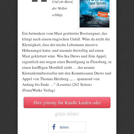
Und ein Mord,
der Wellen
schlägt.
Ein betrunken vom Mast gestürzter Bootseigner; das
klingt nach einem tragischen Unfall. Wäre da nicht die
Kleinigkeit, dass der reiche Lebemann massive
Höhenangst hatte, und niemals freiwillig auf einen
Mast geklettert wäre. Was Ina Drews und Jörn Appel,
eigentlich nur wegen einer Beerdigung in Flensburg, in
einen kniffligen Mordfall zieht … der neunte
Küstenkrimibestseller mit den Kommissaren Drews und
Appel von Thomas Herzberg. „… spannend von
Anfang bis Ende …“ (Leserin) (262 Seiten)
(FeuerWerke Verlag)
Hier günstig für Kindle kaufen oder
gratis leihen!
teilen