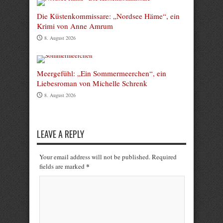
Die Küstenkommissare: „Nordsee Häme“, ein
Krimi von Anne Amrum
8. August 2026
Meergefühl: „Ein Sommermeerchen“, ein
Liebesroman von Michelle Schrenk
8. August 2026
LEAVE A REPLY
Your email address will not be published. Required
*
fields are marked