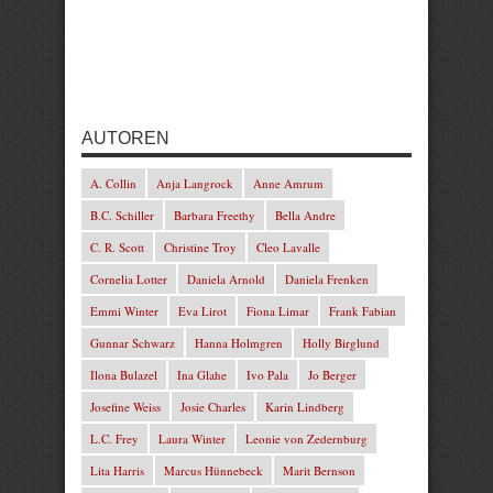
AUTOREN
A. Collin
Anja Langrock
Anne Amrum
B.C. Schiller
Barbara Freethy
Bella Andre
C. R. Scott
Christine Troy
Cleo Lavalle
Cornelia Lotter
Daniela Arnold
Daniela Frenken
Emmi Winter
Eva Lirot
Fiona Limar
Frank Fabian
Gunnar Schwarz
Hanna Holmgren
Holly Birglund
Ilona Bulazel
Ina Glahe
Ivo Pala
Jo Berger
Josefine Weiss
Josie Charles
Karin Lindberg
L.C. Frey
Laura Winter
Leonie von Zedernburg
Lita Harris
Marcus Hünnebeck
Marit Bernson