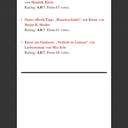
von Hendrik Klein
4.8
Rating:
/5. From 65 votes.
Gratis eBook-Tipp: „Bauernschädel“, ein Krimi von
Stefan K. Heider
4.8
Rating:
/5. From 61 votes.
Küsse am Gardasee: „Verliebt in Limone“, ein
Liebesroman von Mia Sole
4.8
Rating:
/5. From 48 votes.