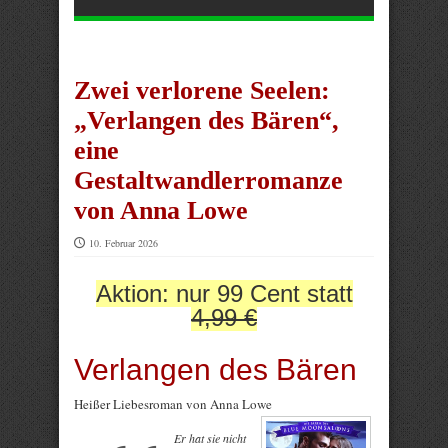
Zwei verlorene Seelen:
„Verlangen des Bären“,
eine
Gestaltwandlerromanze
von Anna Lowe
10. Februar 2026
Aktion: nur 99 Cent statt
4,99 €
Verlangen des Bären
Heißer Liebesroman von Anna Lowe
Er hat sie nicht