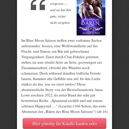
vergessen —
und sie hat ihm
ganz sicher
nicht vergeben.
Im Blue Moon Saloon treffen zwei verlorene Seelen
aufeinander: Jessica, eine Wolfswandlerin auf der
Flucht, und Simon, ein Bär mit gebrochener
Vergangenheit. Einst durch Clan-Fehden getrennt,
stehen sie nun wieder Seite an Seite, gezwungen zur
Zusammenarbeit, obwohl alte Wunden noch
schmerzen. Doch während draußen tödliche Feinde
lauern, flammen alte Gefühle neu auf. Ist ihre Liebe
stärker als das, was sie einst zerriss? Diese
abenteuerliche Story von der Bestsellerautorin Anna
Lowe erschien 2022 als erster Band der sehr gut
bewerteten Reihe. „Spannend erzählt und mit einem
schönen Happyend …“ (Leserin) (166 Seiten, das erste
Abenteuer der „Bären des Blue Moon Saloons“) (ab 16)
Hier günstig für Kindle kaufen oder