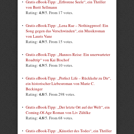
Gratis eBook-Tipp: „Erfrorene Seele“, ein Thriller
von Berit Sellmann
4.9
Rating:
/5. From 17 votes.
Gratis eBook-Tipp: „Lena Rae – Nothingproof: Ein
Song gegen das Verschwinden“, ein Musikroman
von Lauris Vane
4.9
Rating:
/5. From 15 votes.
Gratis eBook-Tipp: „Hannos Reise: Ein unerwarteter
Roadtrip“ von Kai Bischof
4.9
Rating:
/5. From 10 votes.
Gratis eBook-Tipp: „Perfect Life – Rückkehr zu Dir“,
ein historischer Liebesroman von Marie C.
Beckinger
4.8
Rating:
/5. From 298 votes.
Gratis eBook-Tipp: „Der letzte Ort auf der Welt“, ein
Coming-Of-Age Roman von Liv Zühlke
4.8
Rating:
/5. From 68 votes.
Gratis eBook-Tipp: „Künstler des Todes“, ein Thriller