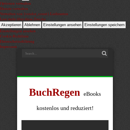
Optionen verwalten
Dienste verwalten
Verwalten von {vendor_count}-Lieferanten
Lese mehr über diese Zwecke
Akzeptieren
Ablehnen
Einstellungen ansehen
Einstellungen speichern
Einstellungen ansehen
Cookie-Richtlinie
Datenschutzerklärung
Impressum
BuchRegen
eBooks
kostenlos und reduziert!