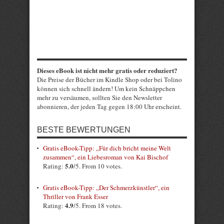
Dieses eBook ist nicht mehr gratis oder reduziert?
Die Preise der Bücher im Kindle Shop oder bei Tolino
können sich schnell ändern! Um kein Schnäppchen
mehr zu versäumen, sollten Sie den Newsletter
abonnieren, der jeden Tag gegen 18:00 Uhr erscheint.
BESTE BEWERTUNGEN
Gratis eBook-Tipp: „Für dich bricht meine Welt
zusammen“, ein Liebesroman von Kai Bischof
5.0
Rating:
/5. From 10 votes.
Gratis eBook-Tipp: „Der Schmerzkünstler“, ein
Thriller von Frank Esser
4.9
Rating:
/5. From 18 votes.