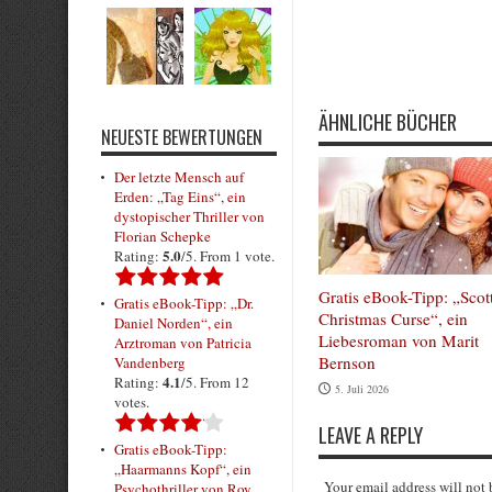
Rate this item:
Submit Rating
ÄHNLICHE BÜCHER
NEUESTE BEWERTUNGEN
Der letzte Mensch auf
Erden: „Tag Eins“, ein
dystopischer Thriller von
Florian Schepke
5.0
Rating:
/5. From 1 vote.
Gratis eBook-Tipp: „Scot
Gratis eBook-Tipp: „Dr.
Christmas Curse“, ein
Daniel Norden“, ein
Liebesroman von Marit
Arztroman von Patricia
Bernson
Vandenberg
4.1
Rating:
/5. From 12
5. Juli 2026
votes.
LEAVE A REPLY
Gratis eBook-Tipp:
„Haarmanns Kopf“, ein
Your email address will not
Psychothriller von Roy