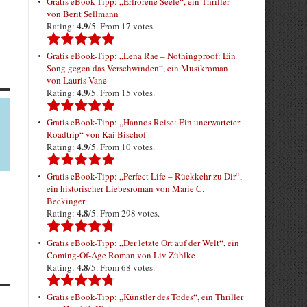
Gratis eBook-Tipp: „Erfrorene Seele“, ein Thriller
von Berit Sellmann
4.9
Rating:
/5. From 17 votes.
Gratis eBook-Tipp: „Lena Rae – Nothingproof: Ein
Song gegen das Verschwinden“, ein Musikroman
von Lauris Vane
4.9
Rating:
/5. From 15 votes.
Gratis eBook-Tipp: „Hannos Reise: Ein unerwarteter
Roadtrip“ von Kai Bischof
4.9
Rating:
/5. From 10 votes.
Gratis eBook-Tipp: „Perfect Life – Rückkehr zu Dir“,
ein historischer Liebesroman von Marie C.
Beckinger
4.8
Rating:
/5. From 298 votes.
Gratis eBook-Tipp: „Der letzte Ort auf der Welt“, ein
Coming-Of-Age Roman von Liv Zühlke
4.8
Rating:
/5. From 68 votes.
Gratis eBook-Tipp: „Künstler des Todes“, ein Thriller