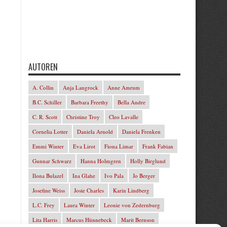
AUTOREN
A. Collin
Anja Langrock
Anne Amrum
B.C. Schiller
Barbara Freethy
Bella Andre
C. R. Scott
Christine Troy
Cleo Lavalle
Cornelia Lotter
Daniela Arnold
Daniela Frenken
Emmi Winter
Eva Lirot
Fiona Limar
Frank Fabian
Gunnar Schwarz
Hanna Holmgren
Holly Birglund
Ilona Bulazel
Ina Glahe
Ivo Pala
Jo Berger
Josefine Weiss
Josie Charles
Karin Lindberg
L.C. Frey
Laura Winter
Leonie von Zedernburg
Lita Harris
Marcus Hünnebeck
Marit Bernson