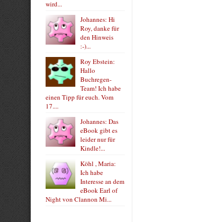
wird...
Johannes: Hi
Roy, danke für
den Hinweis
:-)...
Roy Ebstein:
Hallo
Buchregen-
Team! Ich habe
einen Tipp für euch. Vom
17....
Johannes: Das
eBook gibt es
leider nur für
Kindle!...
Köhl , Maria:
Ich habe
Interesse an dem
eBook Earl of
Night von Clannon Mi...