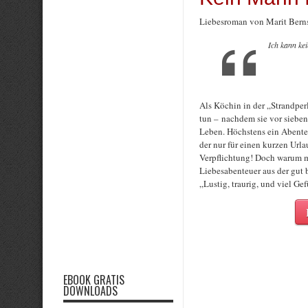
Liebesroman von Marit Bern
Ich kann k
Als Köchin in der „Strandper
tun – nachdem sie vor sieben
Leben. Höchstens ein Abenteu
der nur für einen kurzen Url
Verpflichtung! Doch warum m
Liebesabenteuer aus der gut
„Lustig, traurig, und viel Ge
EBOOK GRATIS
DOWNLOADS