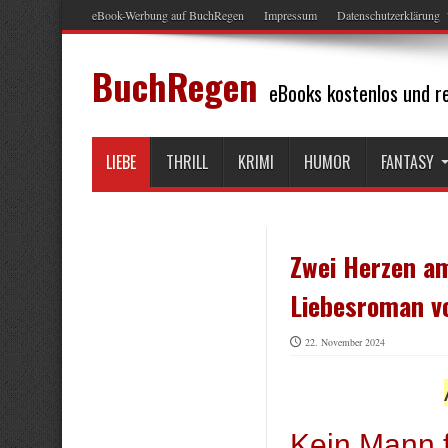
eBook-Werbung auf BuchRegen
Impressum
Datenschutzerklärung
BuchRegen
eBooks kostenlos und re
LIEBE
THRILL
KRIMI
HUMOR
FANTASY
Zwei Herzen am
Liebesroman v
22. November 2024
Kein Mann 