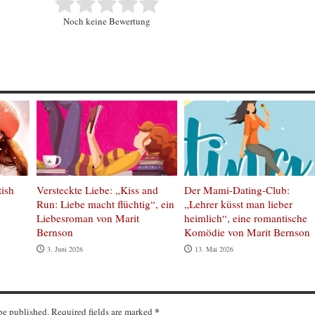
Noch keine Bewertung
tish
Versteckte Liebe: „Kiss and
Der Mami-Dating-Club:
Run: Liebe macht flüchtig“, ein
„Lehrer küsst man lieber
Liebesroman von Marit
heimlich“, eine romantische
Bernson
Komödie von Marit Bernson
3. Juni 2026
13. Mai 2026
*
 be published. Required fields are marked