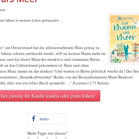
son
einen Mann in meinem Leben gebrauchen …
le“ am Ostseestrand hat die alleinerziehende Mara genug zu
 Jahren schwer enttäuscht wurde, will sie keinen Mann mehr im
er, und das bietet Mara der attraktive und charmante Björn,
aub an den Lüttenstrand gekommen ist. Kurz und ohne
uss Mara immer an ihn denken? Und warum ist Björn plötzlich wieder da? Das fün
 bewerteten „Strandkorbwunder“-Reihe von der Bestsellerautorin Marit Bernson!
fühl, alles was ein tolles Buch ausmacht …“ (Leserin) (173 Seiten)
Hier günstig für Kindle kaufen oder gratis leihen!
teilen
Mehr Tipps wie diesen?