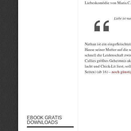
Liebeskomödie von Maria.C.
Liebe ist n
Nathan ist ein eingefleischter
Hause seiner Mutter auf die sc
schnell die Leidenschaft zw
Callies größtes Geheimnis a
lacht und Chick-Lit liest, so
Seiten) (ab 16) –
noch günsti
EBOOK GRATIS
DOWNLOADS
Rate this item: