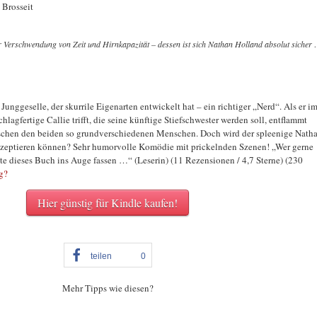
 Brosseit
ur Verschwendung von Zeit und Hirnkapazität – dessen ist sich Nathan Holland absolut sicher
 Junggeselle, der skurrile Eigenarten entwickelt hat – ein richtiger „Nerd“. Als er i
hlagfertige Callie trifft, die seine künftige Stiefschwester werden soll, entflammt
ischen den beiden so grundverschiedenen Menschen. Doch wird der spleenige Nath
kzeptieren können? Sehr humorvolle Komödie mit prickelnden Szenen! „Wer gerne
llte dieses Buch ins Auge fassen …“ (Leserin) (11 Rezensionen / 4,7 Sterne) (230
g?
Hier günstig für Kindle kaufen!
teilen
0
Mehr Tipps wie diesen?