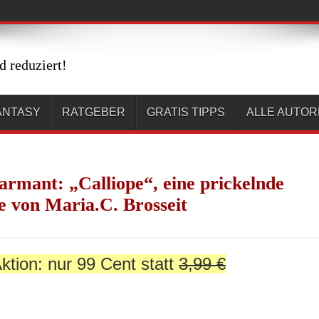
d reduziert!
ANTASY
RATGEBER
GRATIS TIPPS
ALLE AUTO
armant: „Calliope“, eine prickelnde
 von Maria.C. Brosseit
ktion: nur 99 Cent statt
3,99 €