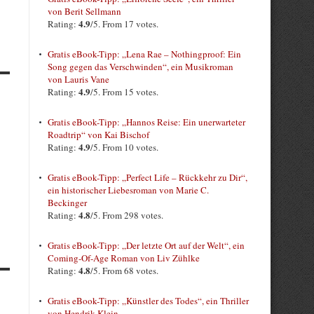
von Berit Sellmann
4.9
Rating:
/5. From 17 votes.
Gratis eBook-Tipp: „Lena Rae – Nothingproof: Ein
Song gegen das Verschwinden“, ein Musikroman
von Lauris Vane
4.9
Rating:
/5. From 15 votes.
Gratis eBook-Tipp: „Hannos Reise: Ein unerwarteter
Roadtrip“ von Kai Bischof
4.9
Rating:
/5. From 10 votes.
Gratis eBook-Tipp: „Perfect Life – Rückkehr zu Dir“,
ein historischer Liebesroman von Marie C.
Beckinger
4.8
Rating:
/5. From 298 votes.
Gratis eBook-Tipp: „Der letzte Ort auf der Welt“, ein
Coming-Of-Age Roman von Liv Zühlke
4.8
Rating:
/5. From 68 votes.
Gratis eBook-Tipp: „Künstler des Todes“, ein Thriller
von Hendrik Klein