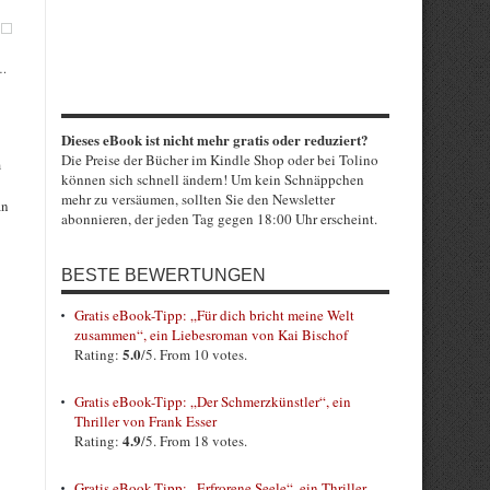
 …
Dieses eBook ist nicht mehr gratis oder reduziert?
Die Preise der Bücher im Kindle Shop oder bei Tolino
m
können sich schnell ändern! Um kein Schnäppchen
mehr zu versäumen, sollten Sie den Newsletter
an
abonnieren, der jeden Tag gegen 18:00 Uhr erscheint.
BESTE BEWERTUNGEN
Gratis eBook-Tipp: „Für dich bricht meine Welt
zusammen“, ein Liebesroman von Kai Bischof
5.0
Rating:
/5. From 10 votes.
Gratis eBook-Tipp: „Der Schmerzkünstler“, ein
Thriller von Frank Esser
4.9
Rating:
/5. From 18 votes.
Gratis eBook-Tipp: „Erfrorene Seele“, ein Thriller