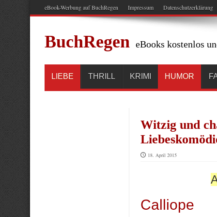
eBook-Werbung auf BuchRegen
Impressum
Datenschutzerklärung
BuchRegen
eBooks kostenlos un
LIEBE
THRILL
KRIMI
HUMOR
F
Witzig und ch
Liebeskomödie
18. April 2015
A
Calliope