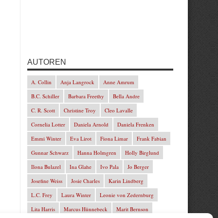
AUTOREN
A. Collin
Anja Langrock
Anne Amrum
B.C. Schiller
Barbara Freethy
Bella Andre
C. R. Scott
Christine Troy
Cleo Lavalle
Cornelia Lotter
Daniela Arnold
Daniela Frenken
Emmi Winter
Eva Lirot
Fiona Limar
Frank Fabian
Gunnar Schwarz
Hanna Holmgren
Holly Birglund
Ilona Bulazel
Ina Glahe
Ivo Pala
Jo Berger
Josefine Weiss
Josie Charles
Karin Lindberg
L.C. Frey
Laura Winter
Leonie von Zedernburg
Lita Harris
Marcus Hünnebeck
Marit Bernson