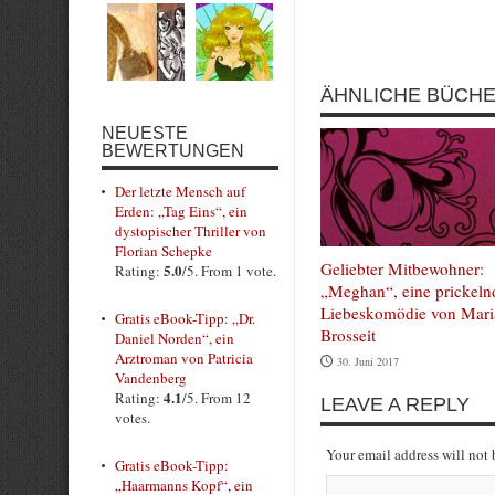
Submit Rating
ÄHNLICHE BÜCH
NEUESTE
BEWERTUNGEN
Der letzte Mensch auf
Erden: „Tag Eins“, ein
dystopischer Thriller von
Florian Schepke
Geliebter Mitbewohner:
5.0
Rating:
/5. From 1 vote.
„Meghan“, eine prickeln
Liebeskomödie von Mari
Gratis eBook-Tipp: „Dr.
Brosseit
Daniel Norden“, ein
Arztroman von Patricia
30. Juni 2017
Vandenberg
4.1
Rating:
/5. From 12
LEAVE A REPLY
votes.
Your email address will not
Gratis eBook-Tipp:
„Haarmanns Kopf“, ein