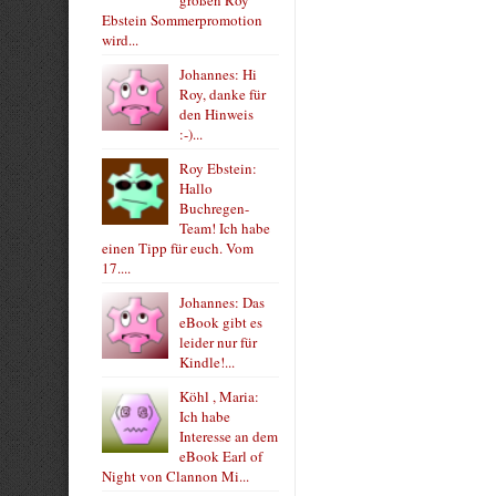
großen Roy
Ebstein Sommerpromotion
wird...
Johannes: Hi
Roy, danke für
den Hinweis
:-)...
Roy Ebstein:
Hallo
Buchregen-
Team! Ich habe
einen Tipp für euch. Vom
17....
Johannes: Das
eBook gibt es
leider nur für
Kindle!...
Köhl , Maria:
Ich habe
Interesse an dem
eBook Earl of
Night von Clannon Mi...