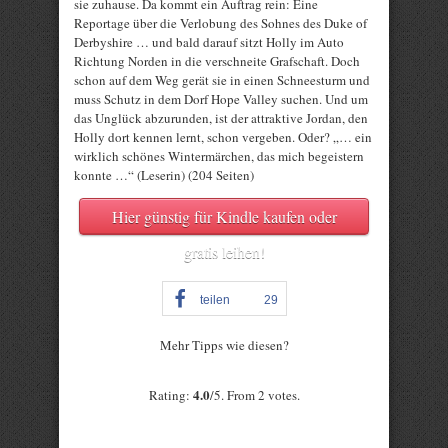
sie zuhause. Da kommt ein Auftrag rein: Eine
Reportage über die Verlobung des Sohnes des Duke of
Derbyshire … und bald darauf sitzt Holly im Auto
Richtung Norden in die verschneite Grafschaft. Doch
schon auf dem Weg gerät sie in einen Schneesturm und
muss Schutz in dem Dorf Hope Valley suchen. Und um
das Unglück abzurunden, ist der attraktive Jordan, den
Holly dort kennen lernt, schon vergeben. Oder? „… ein
wirklich schönes Wintermärchen, das mich begeistern
konnte …“ (Leserin) (204 Seiten)
Hier günstig für Kindle kaufen oder
gratis leihen!
teilen
29
Mehr Tipps wie diesen?
Rate this item:
4.0
Rating:
/5. From 2 votes.
Submit Rating