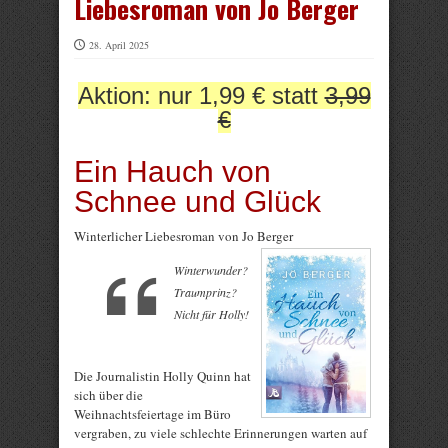
Liebesroman von Jo Berger
28. April 2025
Aktion: nur 1,99 € statt
3,99
€
Ein Hauch von
Schnee und Glück
Winterlicher Liebesroman von Jo Berger
Winterwunder?
Traumprinz?
Nicht für Holly!
Die Journalistin Holly Quinn hat
sich über die
Weihnachtsfeiertage im Büro
vergraben, zu viele schlechte Erinnerungen warten auf