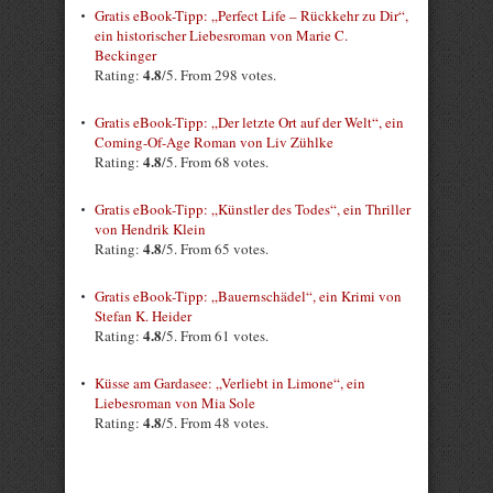
Gratis eBook-Tipp: „Perfect Life – Rückkehr zu Dir“,
ein historischer Liebesroman von Marie C.
Beckinger
4.8
Rating:
/5. From 298 votes.
Gratis eBook-Tipp: „Der letzte Ort auf der Welt“, ein
Coming-Of-Age Roman von Liv Zühlke
4.8
Rating:
/5. From 68 votes.
Gratis eBook-Tipp: „Künstler des Todes“, ein Thriller
von Hendrik Klein
4.8
Rating:
/5. From 65 votes.
Gratis eBook-Tipp: „Bauernschädel“, ein Krimi von
Stefan K. Heider
4.8
Rating:
/5. From 61 votes.
Küsse am Gardasee: „Verliebt in Limone“, ein
Liebesroman von Mia Sole
4.8
Rating:
/5. From 48 votes.