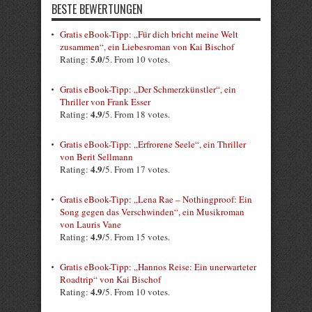
BESTE BEWERTUNGEN
Gratis eBook-Tipp: „Für dich bricht meine Welt
zusammen“, ein Liebesroman von Kai Bischof
5.0
Rating:
/5. From 10 votes.
Gratis eBook-Tipp: „Der Schmerzkünstler“, ein
Thriller von Frank Esser
4.9
Rating:
/5. From 18 votes.
Gratis eBook-Tipp: „Erfrorene Seele“, ein Thriller
von Berit Sellmann
4.9
Rating:
/5. From 17 votes.
Gratis eBook-Tipp: „Lena Rae – Nothingproof: Ein
Song gegen das Verschwinden“, ein Musikroman
von Lauris Vane
4.9
Rating:
/5. From 15 votes.
Gratis eBook-Tipp: „Hannos Reise: Ein unerwarteter
Roadtrip“ von Kai Bischof
4.9
Rating:
/5. From 10 votes.