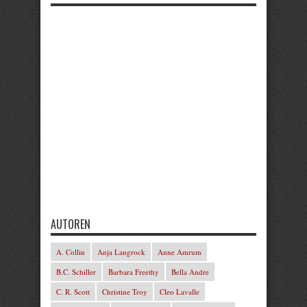
AUTOREN
A. Collin
Anja Langrock
Anne Amrum
B.C. Schiller
Barbara Freethy
Bella Andre
C. R. Scott
Christine Troy
Cleo Lavalle