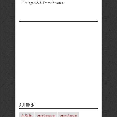
4.8
Rating:
/5. From 48 votes.
AUTOREN
A. Collin
Anja Langrock
Anne Amrum