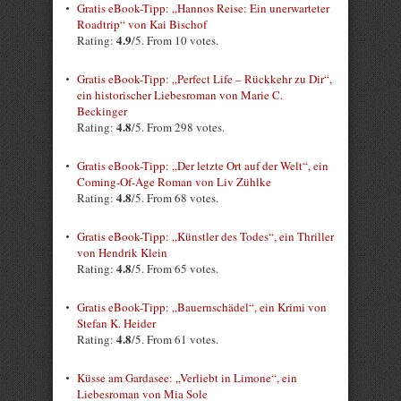
Gratis eBook-Tipp: „Hannos Reise: Ein unerwarteter
Roadtrip“ von Kai Bischof
4.9
Rating:
/5. From 10 votes.
Gratis eBook-Tipp: „Perfect Life – Rückkehr zu Dir“,
ein historischer Liebesroman von Marie C.
Beckinger
4.8
Rating:
/5. From 298 votes.
Gratis eBook-Tipp: „Der letzte Ort auf der Welt“, ein
Coming-Of-Age Roman von Liv Zühlke
4.8
Rating:
/5. From 68 votes.
Gratis eBook-Tipp: „Künstler des Todes“, ein Thriller
von Hendrik Klein
4.8
Rating:
/5. From 65 votes.
Gratis eBook-Tipp: „Bauernschädel“, ein Krimi von
Stefan K. Heider
4.8
Rating:
/5. From 61 votes.
Küsse am Gardasee: „Verliebt in Limone“, ein
Liebesroman von Mia Sole