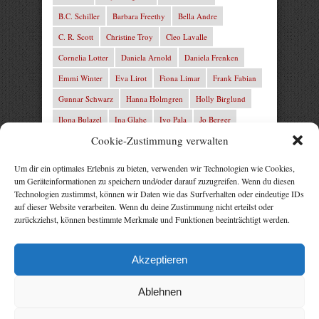
B.C. Schiller
Barbara Freethy
Bella Andre
C. R. Scott
Christine Troy
Cleo Lavalle
Cornelia Lotter
Daniela Arnold
Daniela Frenken
Emmi Winter
Eva Lirot
Fiona Limar
Frank Fabian
Gunnar Schwarz
Hanna Holmgren
Holly Birglund
Ilona Bulazel
Ina Glahe
Ivo Pala
Jo Berger
Cookie-Zustimmung verwalten
Josefine Weiss
Josie Charles
Karin Lindberg
L.C. Frey
Laura Winter
Leonie von Zedernburg
Um dir ein optimales Erlebnis zu bieten, verwenden wir Technologien wie Cookies,
um Geräteinformationen zu speichern und/oder darauf zuzugreifen. Wenn du diesen
Lita Harris
Marcus Hünnebeck
Marit Bernson
Technologien zustimmst, können wir Daten wie das Surfverhalten oder eindeutige IDs
Mark Franley
Martin Krist
Michelle Schrenk
auf dieser Website verarbeiten. Wenn du deine Zustimmung nicht erteilst oder
zurückziehst, können bestimmte Merkmale und Funktionen beeinträchtigt werden.
Mila Summers
Mira Morton
Nika Lubitsch
Noah Fitz
Nora Amelie
René Junge
Rezepte Profis
Akzeptieren
Rose Snow
Thomas Herzberg
Vital Experts
Ablehnen