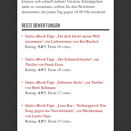
können sich schnell ändern! Um kein Schnäppchen
mehr zu versäumen, sollten Sie den Newsletter
abonnieren, der jeden Tag gegen 18:00 Uhr erscheint.
BESTE BEWERTUNGEN
Gratis eBook-Tipp: „Für dich bricht meine Welt
zusammen“, ein Liebesroman von Kai Bischof
5.0
Rating:
/5. From 10 votes.
Gratis eBook-Tipp: „Der Schmerzkünstler“, ein
Thriller von Frank Esser
4.9
Rating:
/5. From 18 votes.
Gratis eBook-Tipp: „Erfrorene Seele“, ein Thriller
von Berit Sellmann
4.9
Rating:
/5. From 17 votes.
Gratis eBook-Tipp: „Lena Rae – Nothingproof: Ein
Song gegen das Verschwinden“, ein Musikroman
von Lauris Vane
4.9
Rating:
/5. From 15 votes.