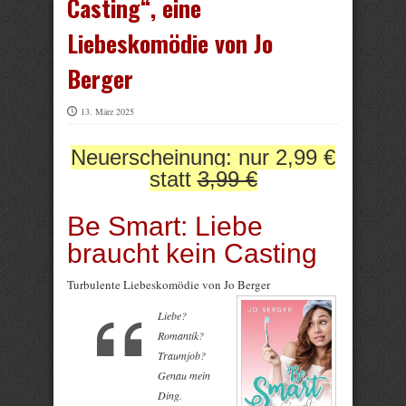
Casting“, eine
Liebeskomödie von Jo
Berger
13. März 2025
Neuerscheinung: nur 2,99 €
statt
3,99 €
Be Smart: Liebe
braucht kein Casting
Turbulente Liebeskomödie von Jo Berger
Liebe?
Romantik?
Traumjob?
Genau mein
Ding.