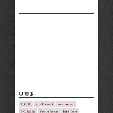
AUTOREN
A. Collin
Anja Langrock
Anne Amrum
B.C. Schiller
Barbara Freethy
Bella Andre