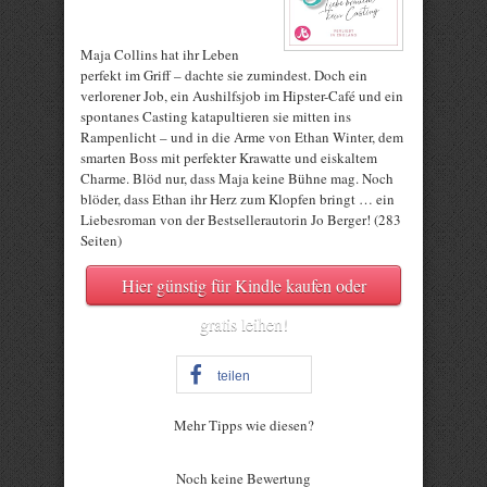
Maja Collins hat ihr Leben
perfekt im Griff – dachte sie zumindest. Doch ein
verlorener Job, ein Aushilfsjob im Hipster-Café und ein
spontanes Casting katapultieren sie mitten ins
Rampenlicht – und in die Arme von Ethan Winter, dem
smarten Boss mit perfekter Krawatte und eiskaltem
Charme. Blöd nur, dass Maja keine Bühne mag. Noch
blöder, dass Ethan ihr Herz zum Klopfen bringt … ein
Liebesroman von der Bestsellerautorin Jo Berger! (283
Seiten)
Hier günstig für Kindle kaufen oder
gratis leihen!
teilen
Mehr Tipps wie diesen?
Rate this item:
Noch keine Bewertung