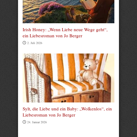
Irish Honey: „Wenn Liebe neue Wege geht“,
ein Liebesroman von Jo Berger
2. Juli 2026
Sylt, die Liebe und ein Baby: „Wolkenlos“, ein
Liebesroman von Jo Berger
24. Januar 2026