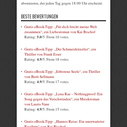
abonnieren, der jeden Tag gegen 18:00 Uhr erscheint.
BESTE BEWERTUNGEN
Gratis eBook-Tipp: „Für dich bricht meine Welt
zusammen“, ein Liebesroman von Kai Bischof
5.0
Rating:
/5. From 10 votes.
Gratis eBook-Tipp: „Der Schmerzkünstler“, ein
Thriller von Frank Esser
4.9
Rating:
/5. From 18 votes.
Gratis eBook-Tipp: „Erfrorene Seele“, ein Thriller
von Berit Sellmann
4.9
Rating:
/5. From 17 votes.
Gratis eBook-Tipp: „Lena Rae – Nothingproof: Ein
Song gegen das Verschwinden“, ein Musikroman
von Lauris Vane
4.9
Rating:
/5. From 15 votes.
Gratis eBook-Tipp: „Hannos Reise: Ein unerwarteter
Roadtrip“ von Kai Bischof