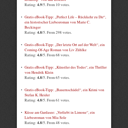
4.9
Rating:
/5. From 10 votes.
Gratis eBook-Tipp: „Perfect Life – Rückkehr zu Dir“,
ein historischer Liebesroman von Marie C.
Beckinger
4.8
Rating:
/5. From 298 votes.
Gratis eBook-Tipp: „Der letzte Ort auf der Welt“, ein
Coming-Of-Age Roman von Liv Zühlke
4.8
Rating:
/5. From 68 votes.
Gratis eBook-Tipp: „Künstler des Todes“, ein Thriller
von Hendrik Klein
4.8
Rating:
/5. From 65 votes.
Gratis eBook-Tipp: „Bauernschädel“, ein Krimi von
Stefan K. Heider
4.8
Rating:
/5. From 61 votes.
Küsse am Gardasee: „Verliebt in Limone“, ein
Liebesroman von Mia Sole
4.8
Rating:
/5. From 48 votes.