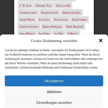
C. R. Scott
Christine Troy
Cleo Lavalle
Cornelia Lotter
Daniela Arnold
Daniela Frenken
Emmi Winter
Eva Lirot
Fiona Limar
Frank Fabian
Gunnar Schwarz
Hanna Holmgren
Holly Birglund
Ilona Bulazel
Ina Glahe
Ivo Pala
Jo Berger
Cookie-Zustimmung verwalten
Josefine Weiss
Josie Charles
Karin Lindberg
L.C. Frey
Laura Winter
Leonie von Zedernburg
Um dir ein optimales Erlebnis zu bieten, verwenden wir Technologien wie Cookies,
um Geräteinformationen zu speichern und/oder darauf zuzugreifen. Wenn du diesen
Lita Harris
Marcus Hünnebeck
Marit Bernson
Technologien zustimmst, können wir Daten wie das Surfverhalten oder eindeutige IDs
Mark Franley
Martin Krist
Michelle Schrenk
auf dieser Website verarbeiten. Wenn du deine Zustimmung nicht erteilst oder
zurückziehst, können bestimmte Merkmale und Funktionen beeinträchtigt werden.
Mila Summers
Mira Morton
Nika Lubitsch
Noah Fitz
Nora Amelie
René Junge
Rezepte Profis
Akzeptieren
Rose Snow
Thomas Herzberg
Vital Experts
Ablehnen
Einstellungen ansehen