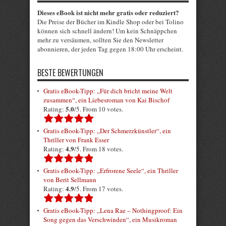
Dieses eBook ist nicht mehr gratis oder reduziert?
Die Preise der Bücher im Kindle Shop oder bei Tolino
können sich schnell ändern! Um kein Schnäppchen
mehr zu versäumen, sollten Sie den Newsletter
abonnieren, der jeden Tag gegen 18:00 Uhr erscheint.
BESTE BEWERTUNGEN
Gratis eBook-Tipp: „Für dich bricht meine Welt
zusammen“, ein Liebesroman von Kai Bischof
5.0
Rating:
/5. From 10 votes.
Gratis eBook-Tipp: „Der Schmerzkünstler“, ein
Thriller von Frank Esser
4.9
Rating:
/5. From 18 votes.
Gratis eBook-Tipp: „Erfrorene Seele“, ein Thriller
von Berit Sellmann
4.9
Rating:
/5. From 17 votes.
Gratis eBook-Tipp: „Lena Rae – Nothingproof: Ein
Song gegen das Verschwinden“, ein Musikroman