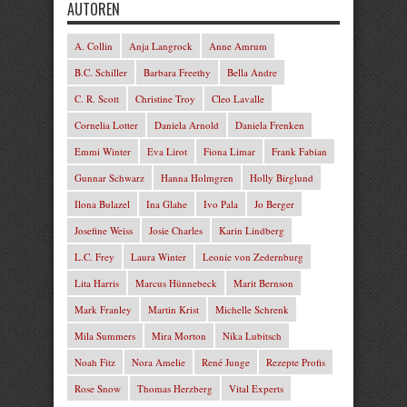
AUTOREN
A. Collin
Anja Langrock
Anne Amrum
B.C. Schiller
Barbara Freethy
Bella Andre
C. R. Scott
Christine Troy
Cleo Lavalle
Cornelia Lotter
Daniela Arnold
Daniela Frenken
Emmi Winter
Eva Lirot
Fiona Limar
Frank Fabian
Gunnar Schwarz
Hanna Holmgren
Holly Birglund
Ilona Bulazel
Ina Glahe
Ivo Pala
Jo Berger
Josefine Weiss
Josie Charles
Karin Lindberg
L.C. Frey
Laura Winter
Leonie von Zedernburg
Lita Harris
Marcus Hünnebeck
Marit Bernson
Mark Franley
Martin Krist
Michelle Schrenk
Mila Summers
Mira Morton
Nika Lubitsch
Noah Fitz
Nora Amelie
René Junge
Rezepte Profis
Rose Snow
Thomas Herzberg
Vital Experts