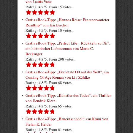
von Lauris Vane
4.9
Rating:
/5. From 15 votes.
Gratis eBook-Tipp: „Hannos Reise: Ein unerwarteter
Roadtrip“ von Kai Bischof
4.9
Rating:
/5. From 10 votes.
Gratis eBook-Tipp: „Perfect Life – Rückkehr zu Dir“,
ein historischer Liebesroman von Marie C.
Beckinger
4.8
Rating:
/5. From 298 votes.
Gratis eBook-Tipp: „Der letzte Ort auf der Welt“, ein
Coming-Of-Age Roman von Liv Zühlke
4.8
Rating:
/5. From 68 votes.
Gratis eBook-Tipp: „Künstler des Todes“, ein Thriller
von Hendrik Klein
4.8
Rating:
/5. From 65 votes.
Gratis eBook-Tipp: „Bauernschädel“, ein Krimi von
Stefan K. Heider
4.8
Rating:
/5. From 61 votes.