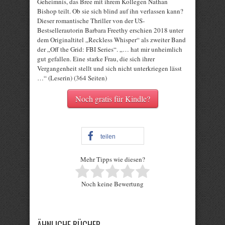
Geheimnis, das Bree mit ihrem Kollegen Nathan
Bishop teilt. Ob sie sich blind auf ihn verlassen kann?
Dieser romantische Thriller von der US-
Bestsellerautorin Barbara Freethy erschien 2018 unter
dem Originaltitel „Reckless Whisper“ als zweiter Band
der „Off the Grid: FBI Series“. „… hat mir unheimlich
gut gefallen. Eine starke Frau, die sich ihrer
Vergangenheit stellt und sich nicht unterkriegen lässt
…“ (Leserin) (364 Seiten)
Noch gratis für Kindle?
teilen
Mehr Tipps wie diesen?
Rate this item:
Noch keine Bewertung
Submit Rating
ÄHNLICHE BÜCHER