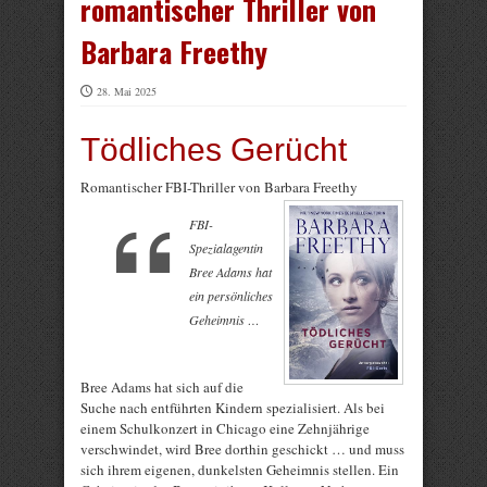
romantischer Thriller von
Barbara Freethy
28. Mai 2025
Tödliches Gerücht
Romantischer FBI-Thriller von Barbara Freethy
FBI-
Spezialagentin
Bree Adams hat
ein persönliches
Geheimnis …
Bree Adams hat sich auf die
Suche nach entführten Kindern spezialisiert. Als bei
einem Schulkonzert in Chicago eine Zehnjährige
verschwindet, wird Bree dorthin geschickt … und muss
sich ihrem eigenen, dunkelsten Geheimnis stellen. Ein