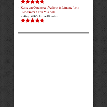
Küsse am Gardasee: „Verliebt in Limone“, ein
Liebesroman von Mia Sole
4.8
Rating:
/5. From 48 votes.