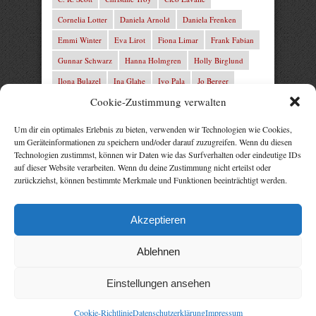
Cornelia Lotter
Daniela Arnold
Daniela Frenken
Emmi Winter
Eva Lirot
Fiona Limar
Frank Fabian
Gunnar Schwarz
Hanna Holmgren
Holly Birglund
Ilona Bulazel
Ina Glahe
Ivo Pala
Jo Berger
Cookie-Zustimmung verwalten
Josefine Weiss
Josie Charles
Karin Lindberg
L.C. Frey
Laura Winter
Leonie von Zedernburg
Um dir ein optimales Erlebnis zu bieten, verwenden wir Technologien wie Cookies,
um Geräteinformationen zu speichern und/oder darauf zuzugreifen. Wenn du diesen
Lita Harris
Marcus Hünnebeck
Marit Bernson
Technologien zustimmst, können wir Daten wie das Surfverhalten oder eindeutige IDs
Mark Franley
Martin Krist
Michelle Schrenk
auf dieser Website verarbeiten. Wenn du deine Zustimmung nicht erteilst oder
zurückziehst, können bestimmte Merkmale und Funktionen beeinträchtigt werden.
Mila Summers
Mira Morton
Nika Lubitsch
Noah Fitz
Nora Amelie
René Junge
Rezepte Profis
Akzeptieren
Rose Snow
Thomas Herzberg
Vital Experts
Ablehnen
Einstellungen ansehen
Cookie-Richtlinie
Datenschutzerklärung
Impressum