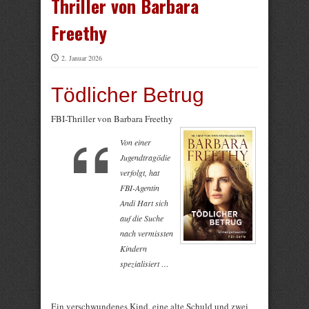
Thriller von Barbara
Freethy
2. Januar 2026
Tödlicher Betrug
FBI-Thriller von Barbara Freethy
Von einer
Jugendtragödie
verfolgt, hat
FBI-Agentin
Andi Hart sich
auf die Suche
nach vermissten
Kindern
spezialisiert …
Ein verschwundenes Kind, eine alte Schuld und zwei