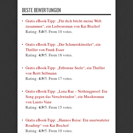
BESTE BEWERTUNGEN
Gratis eBook-Tipp: „Für dich bricht meine Welt
zusammen“, ein Liebesroman von Kai Bischof
5.0
Rating:
/5. From 10 votes.
Gratis eBook-Tipp: „Der Schmerzkünstler“, ein
Thriller von Frank Esser
4.9
Rating:
/5. From 18 votes.
Gratis eBook-Tipp: „Erfrorene Seele“, ein Thriller
von Berit Sellmann
4.9
Rating:
/5. From 17 votes.
Gratis eBook-Tipp: „Lena Rae – Nothingproof: Ein
Song gegen das Verschwinden“, ein Musikroman
von Lauris Vane
4.9
Rating:
/5. From 15 votes.
Gratis eBook-Tipp: „Hannos Reise: Ein unerwarteter
Roadtrip“ von Kai Bischof
4.9
Rating:
/5. From 10 votes.