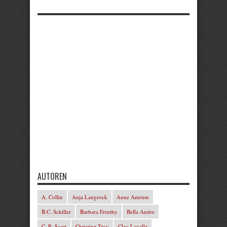
AUTOREN
A. Collin
Anja Langrock
Anne Amrum
B.C. Schiller
Barbara Freethy
Bella Andre
C. R. Scott
Christine Troy
Cleo Lavalle