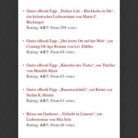
Gratis eBook-Tipp: „Perfect Life – Rückkehr zu Dir“,
ein historischer Liebesroman von Marie C.
Beckinger
4.8
Rating:
/5. From 298 votes.
Gratis eBook-Tipp: „Der letzte Ort auf der Welt“, ein
Coming-Of-Age Roman von Liv Zühlke
4.8
Rating:
/5. From 68 votes.
Gratis eBook-Tipp: „Künstler des Todes“, ein Thriller
von Hendrik Klein
4.8
Rating:
/5. From 65 votes.
Gratis eBook-Tipp: „Bauernschädel“, ein Krimi von
Stefan K. Heider
4.8
Rating:
/5. From 61 votes.
Küsse am Gardasee: „Verliebt in Limone“, ein
Liebesroman von Mia Sole
4.8
Rating:
/5. From 48 votes.