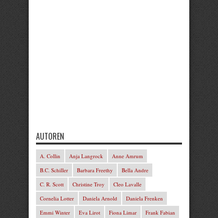
AUTOREN
A. Collin
Anja Langrock
Anne Amrum
B.C. Schiller
Barbara Freethy
Bella Andre
C. R. Scott
Christine Troy
Cleo Lavalle
Cornelia Lotter
Daniela Arnold
Daniela Frenken
Emmi Winter
Eva Lirot
Fiona Limar
Frank Fabian