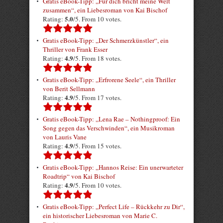
Gratis eBook-Tipp: „Für dich bricht meine Welt
zusammen“, ein Liebesroman von Kai Bischof
5.0
Rating:
/5. From 10 votes.
Gratis eBook-Tipp: „Der Schmerzkünstler“, ein
Thriller von Frank Esser
4.9
Rating:
/5. From 18 votes.
Gratis eBook-Tipp: „Erfrorene Seele“, ein Thriller
von Berit Sellmann
4.9
Rating:
/5. From 17 votes.
Gratis eBook-Tipp: „Lena Rae – Nothingproof: Ein
Song gegen das Verschwinden“, ein Musikroman
von Lauris Vane
4.9
Rating:
/5. From 15 votes.
Gratis eBook-Tipp: „Hannos Reise: Ein unerwarteter
Roadtrip“ von Kai Bischof
4.9
Rating:
/5. From 10 votes.
Gratis eBook-Tipp: „Perfect Life – Rückkehr zu Dir“,
ein historischer Liebesroman von Marie C.