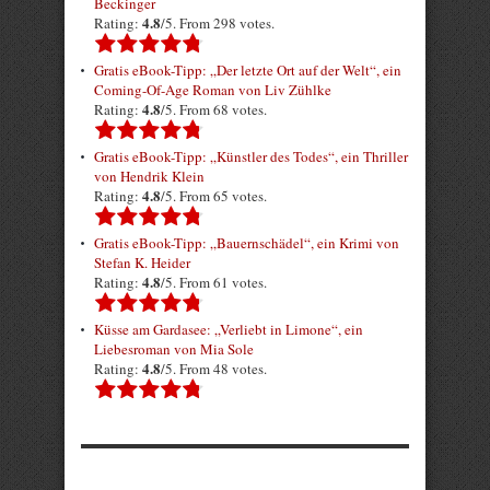
Beckinger
4.8
Rating:
/5. From 298 votes.
Gratis eBook-Tipp: „Der letzte Ort auf der Welt“, ein
Coming-Of-Age Roman von Liv Zühlke
4.8
Rating:
/5. From 68 votes.
Gratis eBook-Tipp: „Künstler des Todes“, ein Thriller
von Hendrik Klein
4.8
Rating:
/5. From 65 votes.
Gratis eBook-Tipp: „Bauernschädel“, ein Krimi von
Stefan K. Heider
4.8
Rating:
/5. From 61 votes.
Küsse am Gardasee: „Verliebt in Limone“, ein
Liebesroman von Mia Sole
4.8
Rating:
/5. From 48 votes.