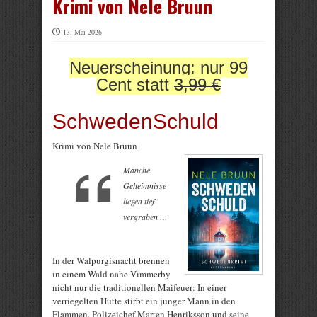
Krimi von Nele Bruun
13. Mai 2026
Neuerscheinung: nur 99
Cent statt
3,99 €
SchwedenSchuld
Krimi von Nele Bruun
Manche
Geheimnisse
liegen tief
vergraben …
In der Walpurgisnacht brennen
in einem Wald nahe Vimmerby
nicht nur die traditionellen Maifeuer: In einer
verriegelten Hütte stirbt ein junger Mann in den
Flammen. Polizeichef Marten Henriksson und seine