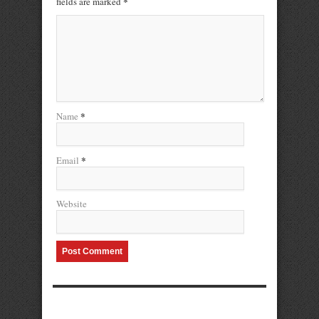
*
fields are marked
*
Name
*
Email
Website