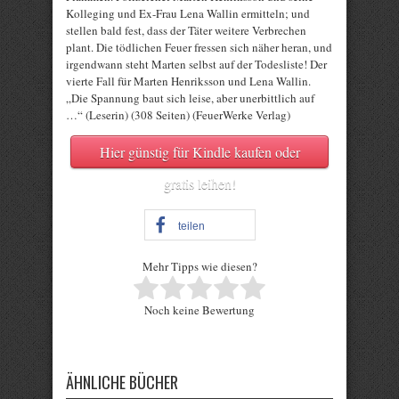
Kolleging und Ex-Frau Lena Wallin ermitteln; und
stellen bald fest, dass der Täter weitere Verbrechen
plant. Die tödlichen Feuer fressen sich näher heran, und
irgendwann steht Marten selbst auf der Todesliste! Der
vierte Fall für Marten Henriksson und Lena Wallin.
„Die Spannung baut sich leise, aber unerbittlich auf
…“ (Leserin) (308 Seiten) (FeuerWerke Verlag)
Hier günstig für Kindle kaufen oder
gratis leihen!
teilen
Mehr Tipps wie diesen?
Rate this item:
Noch keine Bewertung
Submit Rating
ÄHNLICHE BÜCHER