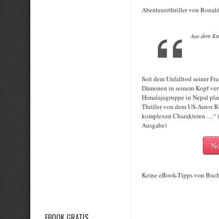
Abenteuerthriller von Ronal
Aus dem Kam
Seit dem Unfalltod seiner F
Dämonen in seinem Kopf vertr
Himalajagruppe in Nepal plan
Thriller von dem US-Autor R
komplexen Charakteren …“ (Le
Ausgabe)
No
Keine eBook-Tipps von Buc
EBOOK GRATIS