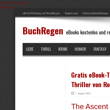
Datenschutzerklärung
Impressum
eBook-Werbung auf BuchRegen
Impressum
Datenschutzerklärung
BuchRegen
eBooks kostenlos und re
LIEBE
THRILL
KRIMI
HUMOR
FANTASY
Gratis eBook-T
Thriller von Ro
7. August 2019
The Ascent 