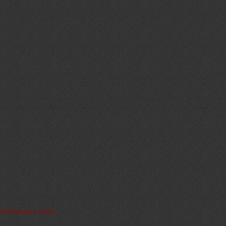
, um Geräteinformationen zu speichern und/oder darauf zuzugreifen. Wenn du dies
rteilst oder zurückziehst, können bestimmte Merkmale und Funktionen beeinträchti
nstellungen ansehen