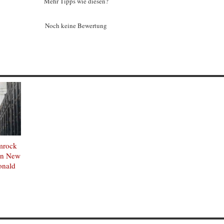
Mehr Tipps wie diesen?
Noch keine Bewertung
mrock
on New
onald