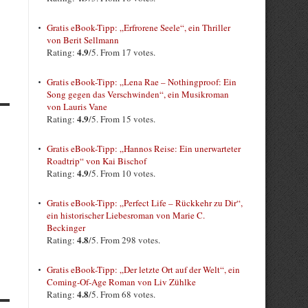
Gratis eBook-Tipp: „Erfrorene Seele“, ein Thriller
von Berit Sellmann
4.9
Rating:
/5. From 17 votes.
Gratis eBook-Tipp: „Lena Rae – Nothingproof: Ein
Song gegen das Verschwinden“, ein Musikroman
von Lauris Vane
4.9
Rating:
/5. From 15 votes.
Gratis eBook-Tipp: „Hannos Reise: Ein unerwarteter
Roadtrip“ von Kai Bischof
4.9
Rating:
/5. From 10 votes.
Gratis eBook-Tipp: „Perfect Life – Rückkehr zu Dir“,
ein historischer Liebesroman von Marie C.
Beckinger
4.8
Rating:
/5. From 298 votes.
Gratis eBook-Tipp: „Der letzte Ort auf der Welt“, ein
Coming-Of-Age Roman von Liv Zühlke
4.8
Rating:
/5. From 68 votes.