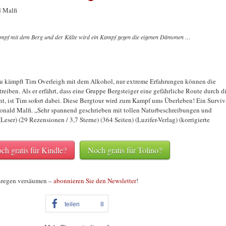
d Malfi
pf mit dem Berg und der Kälte wird ein Kampf gegen die eigenen Dämonen …
rau kämpft Tim Overleigh mit dem Alkohol, nur extreme Erfahrungen können die
eiben. Als er erfährt, dass eine Gruppe Bergsteiger eine gefährliche Route durch d
t, ist Tim sofort dabei. Diese Bergtour wird zum Kampf ums Überleben! Ein Surviv
onald Malfi. „Sehr spannend geschrieben mit tollen Naturbeschreibungen und
ser) (29 Rezensionen / 3,7 Sterne) (364 Seiten) (Luzifer-Verlag) (korrigierte
ch gratis für Kindle?
Noch gratis für Tolino?
hregen versäumen –
abonnieren Sie den Newsletter
!
teilen
8