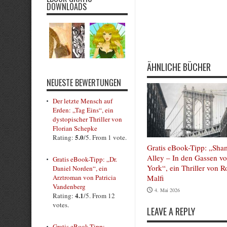
DOWNLOADS
Rate this item:
Submit Rating
ÄHNLICHE BÜCHER
NEUESTE BEWERTUNGEN
Der letzte Mensch auf
Erden: „Tag Eins“, ein
dystopischer Thriller von
Florian Schepke
5.0
Rating:
/5. From 1 vote.
Gratis eBook-Tipp: „Sha
Alley – In den Gassen v
Gratis eBook-Tipp: „Dr.
York“, ein Thriller von R
Daniel Norden“, ein
Malfi
Arztroman von Patricia
Vandenberg
4. Mai 2026
4.1
Rating:
/5. From 12
votes.
LEAVE A REPLY
Gratis eBook-Tipp: