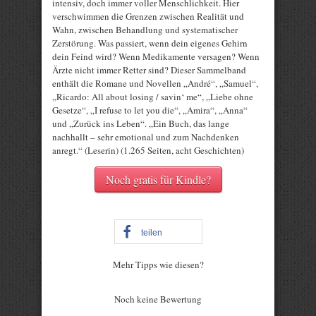
intensiv, doch immer voller Menschlichkeit. Hier
verschwimmen die Grenzen zwischen Realität und
Wahn, zwischen Behandlung und systematischer
Zerstörung. Was passiert, wenn dein eigenes Gehirn
dein Feind wird? Wenn Medikamente versagen? Wenn
Ärzte nicht immer Retter sind? Dieser Sammelband
enthält die Romane und Novellen „André“, „Samuel“,
„Ricardo: All about losing / savin‘ me“, „Liebe ohne
Gesetze“, „I refuse to let you die“, „Amira“, „Anna“
und „Zurück ins Leben“. „Ein Buch, das lange
nachhallt – sehr emotional und zum Nachdenken
anregt.“ (Leserin) (1.265 Seiten, acht Geschichten)
Noch gratis für Kindle?
teilen
Mehr Tipps wie diesen?
Rate this item:
Noch keine Bewertung
Submit Rating