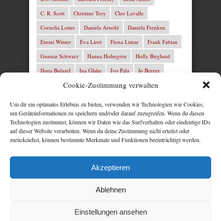
C. R. Scott
Christine Troy
Cleo Lavalle
Cornelia Lotter
Daniela Arnold
Daniela Frenken
Emmi Winter
Eva Lirot
Fiona Limar
Frank Fabian
Gunnar Schwarz
Hanna Holmgren
Holly Birglund
Ilona Bulazel
Ina Glahe
Ivo Pala
Jo Berger
Cookie-Zustimmung verwalten
Josefine Weiss
Josie Charles
Karin Lindberg
L.C. Frey
Laura Winter
Leonie von Zedernburg
Um dir ein optimales Erlebnis zu bieten, verwenden wir Technologien wie Cookies,
um Geräteinformationen zu speichern und/oder darauf zuzugreifen. Wenn du diesen
Lita Harris
Marcus Hünnebeck
Marit Bernson
Technologien zustimmst, können wir Daten wie das Surfverhalten oder eindeutige IDs
Mark Franley
Martin Krist
Michelle Schrenk
auf dieser Website verarbeiten. Wenn du deine Zustimmung nicht erteilst oder
zurückziehst, können bestimmte Merkmale und Funktionen beeinträchtigt werden.
Mila Summers
Mira Morton
Nika Lubitsch
Noah Fitz
Nora Amelie
René Junge
Rezepte Profis
Akzeptieren
Rose Snow
Thomas Herzberg
Vital Experts
Ablehnen
Einstellungen ansehen