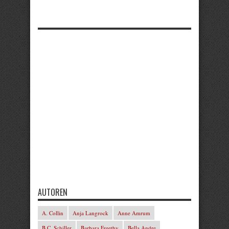
AUTOREN
A. Collin
Anja Langrock
Anne Amrum
B.C. Schiller
Barbara Freethy
Bella Andre