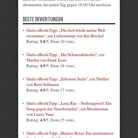
abonnieren, der jeden Tag gegen 18:00 Uhr erscheint.
BESTE BEWERTUNGEN
Gratis eBook-Tipp: „Für dich bricht meine Welt
zusammen“, ein Liebesroman von Kai Bischof
5.0
Rating:
/5. From 10 votes.
Gratis eBook-Tipp: „Der Schmerzkünstler“, ein
Thriller von Frank Esser
4.9
Rating:
/5. From 18 votes.
Gratis eBook-Tipp: „Erfrorene Seele“, ein Thriller
von Berit Sellmann
4.9
Rating:
/5. From 17 votes.
Gratis eBook-Tipp: „Lena Rae – Nothingproof: Ein
Song gegen das Verschwinden“, ein Musikroman
von Lauris Vane
4.9
Rating:
/5. From 15 votes.
Gratis eBook-Tipp: „Hannos Reise: Ein unerwarteter