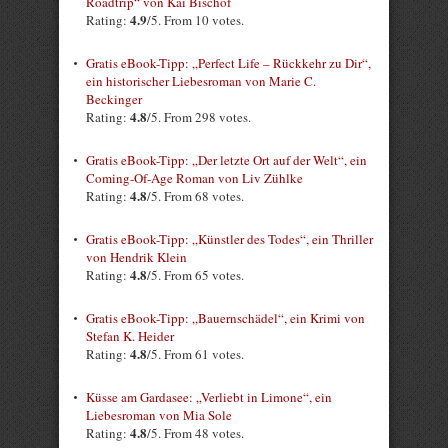
Roadtrip“ von Kai Bischof
4.9
Rating:
/5. From 10 votes.
Gratis eBook-Tipp: „Perfect Life – Rückkehr zu Dir“,
ein historischer Liebesroman von Marie C.
Beckinger
4.8
Rating:
/5. From 298 votes.
Gratis eBook-Tipp: „Der letzte Ort auf der Welt“, ein
Coming-Of-Age Roman von Liv Zühlke
4.8
Rating:
/5. From 68 votes.
Gratis eBook-Tipp: „Künstler des Todes“, ein Thriller
von Hendrik Klein
4.8
Rating:
/5. From 65 votes.
Gratis eBook-Tipp: „Bauernschädel“, ein Krimi von
Stefan K. Heider
4.8
Rating:
/5. From 61 votes.
Küsse am Gardasee: „Verliebt in Limone“, ein
Liebesroman von Mia Sole
4.8
Rating:
/5. From 48 votes.