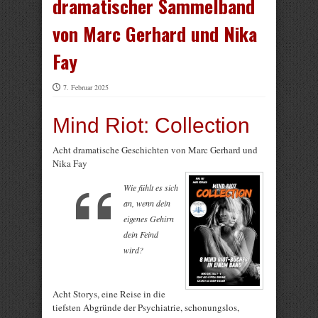
dramatischer Sammelband
von Marc Gerhard und Nika
Fay
7. Februar 2025
Mind Riot: Collection
Acht dramatische Geschichten von Marc Gerhard und
Nika Fay
Wie fühlt es sich
an, wenn dein
eigenes Gehirn
dein Feind
wird?
Acht Storys, eine Reise in die
tiefsten Abgründe der Psychiatrie, schonungslos,