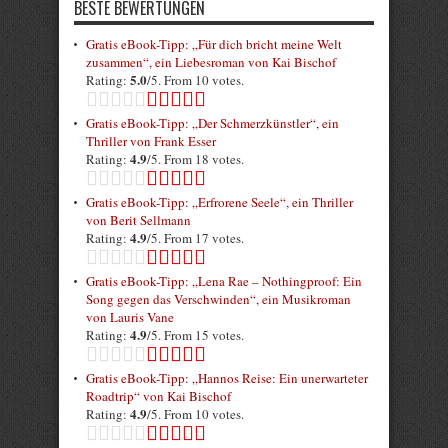
BESTE BEWERTUNGEN
Gratis eBook-Tipp: „Für dich bricht meine Welt
zusammen“, ein Liebesroman von Kai Bischof
5.0
Rating:
/5. From 10 votes.
Gratis eBook-Tipp: „Der Schmerzkünstler“, ein
Thriller von Frank Esser
4.9
Rating:
/5. From 18 votes.
Gratis eBook-Tipp: „Erfrorene Seele“, ein Thriller
von Berit Sellmann
4.9
Rating:
/5. From 17 votes.
Gratis eBook-Tipp: „Lena Rae – Nothingproof: Ein
Song gegen das Verschwinden“, ein Musikroman
von Lauris Vane
4.9
Rating:
/5. From 15 votes.
Gratis eBook-Tipp: „Hannos Reise: Ein unerwarteter
Roadtrip“ von Kai Bischof
4.9
Rating:
/5. From 10 votes.