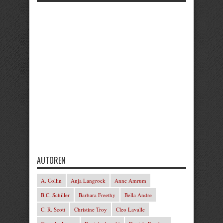
AUTOREN
A. Collin
Anja Langrock
Anne Amrum
B.C. Schiller
Barbara Freethy
Bella Andre
C. R. Scott
Christine Troy
Cleo Lavalle