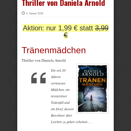
Thriller von Daniela Arnold
4. Januar 2026
Aktion: nur 1,99 € statt
3,99
€
Tränenmädchen
Thriller von Daniela Arnold
Ein seit 20
Jahren
vermisstes
Mädchen, ein
mysteriöser
Todesfall und
ein Dorf, dessen
Bewohner über
Leichen zu gehen scheinen …