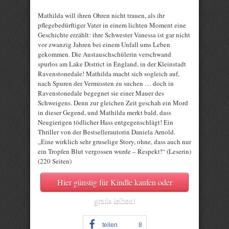
Mathilda will ihren Ohren nicht trauen, als ihr
pflegebedürftiger Vater in einem lichten Moment eine
Geschichte erzählt: ihre Schwester Vanessa ist gar nicht
vor zwanzig Jahren bei einem Unfall ums Leben
gekommen. Die Austauschschülerin verschwand
spurlos am Lake District in England, in der Kleinstadt
Ravenstonedale! Mathilda macht sich sogleich auf,
nach Spuren der Vermissten zu suchen … doch in
Ravenstonedale begegnet sie einer Mauer des
Schweigens. Denn zur gleichen Zeit geschah ein Mord
in dieser Gegend, und Mathilda merkt bald, dass
Neugierigen tödlicher Hass entgegenschlägt! Ein
Thriller von der Bestsellerautorin Daniela Arnold.
„Eine wirklich sehr gruselige Story, ohne, dass auch nur
ein Tropfen Blut vergossen wurde – Respekt!“ (Leserin)
(220 Seiten)
Hier günstig für Kindle kaufen oder
gratis leihen!
teilen
8