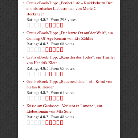
Gratis eBook-Tipp: „Perfect Life – Rückkehr zu Dir“,
ein historischer Liebesroman von Marie C.
Beckinger
4.8
Rating:
/5. From 298 votes.
Gratis eBook-Tipp: „Der letzte Ort auf der Welt“, ein
Coming-Of-Age Roman von Liv Zühlke
4.8
Rating:
/5. From 68 votes.
Gratis eBook-Tipp: „Künstler des Todes“, ein Thriller
von Hendrik Klein
4.8
Rating:
/5. From 65 votes.
Gratis eBook-Tipp: „Bauernschädel“, ein Krimi von
Stefan K. Heider
4.8
Rating:
/5. From 61 votes.
Küsse am Gardasee: „Verliebt in Limone“, ein
Liebesroman von Mia Sole
4.8
Rating:
/5. From 48 votes.