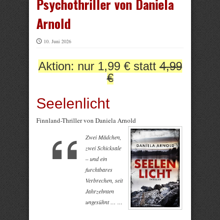
Psychothriller von Daniela
Arnold
10. Juni 2026
Aktion: nur 1,99 € statt
4,99
€
Seelenlicht
Finnland-Thriller von Daniela Arnold
Zwei Mädchen,
zwei Schicksale
– und ein
furchtbares
Verbrechen, seit
Jahrzehnten
ungesühnt … …