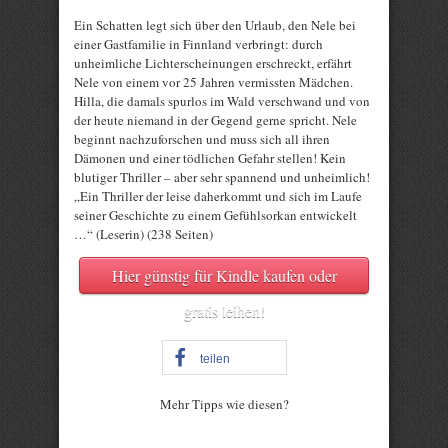
Ein Schatten legt sich über den Urlaub, den Nele bei
einer Gastfamilie in Finnland verbringt: durch
unheimliche Lichterscheinungen erschreckt, erfährt
Nele von einem vor 25 Jahren vermissten Mädchen.
Hilla, die damals spurlos im Wald verschwand und von
der heute niemand in der Gegend gerne spricht. Nele
beginnt nachzuforschen und muss sich all ihren
Dämonen und einer tödlichen Gefahr stellen! Kein
blutiger Thriller – aber sehr spannend und unheimlich!
„Ein Thriller der leise daherkommt und sich im Laufe
seiner Geschichte zu einem Gefühlsorkan entwickelt
…“ (Leserin) (238 Seiten)
Hier günstig für Kindle kaufen oder
gratis leihen!
teilen
Mehr Tipps wie diesen?
Rate this item: