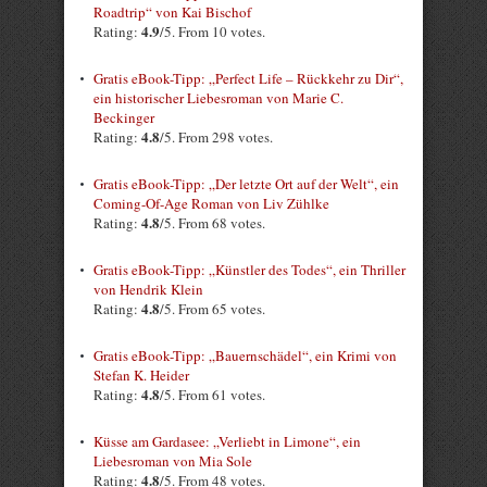
Roadtrip“ von Kai Bischof
4.9
Rating:
/5. From 10 votes.
Gratis eBook-Tipp: „Perfect Life – Rückkehr zu Dir“,
ein historischer Liebesroman von Marie C.
Beckinger
4.8
Rating:
/5. From 298 votes.
Gratis eBook-Tipp: „Der letzte Ort auf der Welt“, ein
Coming-Of-Age Roman von Liv Zühlke
4.8
Rating:
/5. From 68 votes.
Gratis eBook-Tipp: „Künstler des Todes“, ein Thriller
von Hendrik Klein
4.8
Rating:
/5. From 65 votes.
Gratis eBook-Tipp: „Bauernschädel“, ein Krimi von
Stefan K. Heider
4.8
Rating:
/5. From 61 votes.
Küsse am Gardasee: „Verliebt in Limone“, ein
Liebesroman von Mia Sole
4.8
Rating:
/5. From 48 votes.