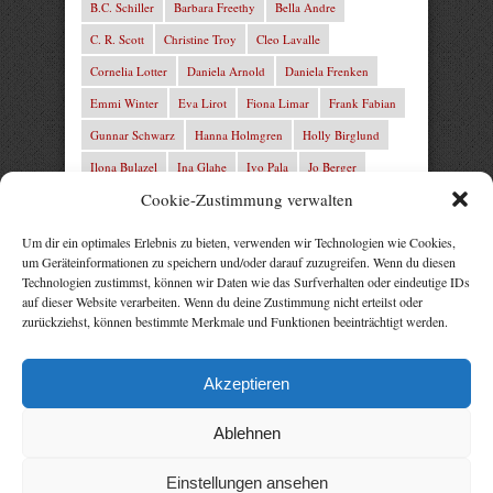
B.C. Schiller
Barbara Freethy
Bella Andre
C. R. Scott
Christine Troy
Cleo Lavalle
Cornelia Lotter
Daniela Arnold
Daniela Frenken
Emmi Winter
Eva Lirot
Fiona Limar
Frank Fabian
Gunnar Schwarz
Hanna Holmgren
Holly Birglund
Ilona Bulazel
Ina Glahe
Ivo Pala
Jo Berger
Cookie-Zustimmung verwalten
Josefine Weiss
Josie Charles
Karin Lindberg
L.C. Frey
Laura Winter
Leonie von Zedernburg
Um dir ein optimales Erlebnis zu bieten, verwenden wir Technologien wie Cookies,
um Geräteinformationen zu speichern und/oder darauf zuzugreifen. Wenn du diesen
Lita Harris
Marcus Hünnebeck
Marit Bernson
Technologien zustimmst, können wir Daten wie das Surfverhalten oder eindeutige IDs
Mark Franley
Martin Krist
Michelle Schrenk
auf dieser Website verarbeiten. Wenn du deine Zustimmung nicht erteilst oder
zurückziehst, können bestimmte Merkmale und Funktionen beeinträchtigt werden.
Mila Summers
Mira Morton
Nika Lubitsch
Noah Fitz
Nora Amelie
René Junge
Rezepte Profis
Akzeptieren
Rose Snow
Thomas Herzberg
Vital Experts
Ablehnen
Einstellungen ansehen