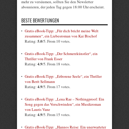
mehr zu versäumen, sollten Sie den Newsletter
abonnieren, der jeden Tag gegen 18:00 Uhr erscheint.
BESTE BEWERTUNGEN
Gratis eBook-Tipp: „Für dich bricht meine Welt
zusammen“, ein Liebesroman von Kai Bischof
5.0
Rating:
/5. From 10 votes.
Gratis eBook-Tipp: „Der Schmerzkünstler“, ein
Thriller von Frank Esser
4.9
Rating:
/5. From 18 votes.
Gratis eBook-Tipp: „Erfrorene Seele“, ein Thriller
von Berit Sellmann
4.9
Rating:
/5. From 17 votes.
Gratis eBook-Tipp: „Lena Rae – Nothingproof: Ein
Song gegen das Verschwinden“, ein Musikroman
von Lauris Vane
4.9
Rating:
/5. From 15 votes.
Gratis eBook-Tipp: „Hannos Reise: Ein unerwarteter