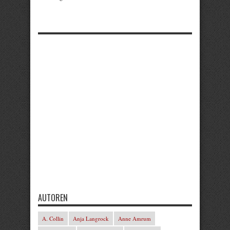
AUTOREN
A. Collin
Anja Langrock
Anne Amrum