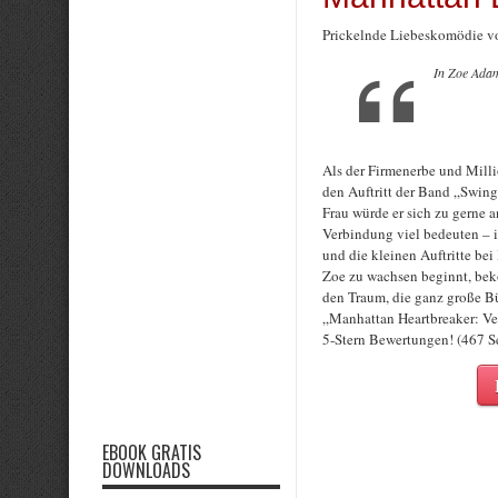
Prickelnde Liebeskomödie v
In Zoe Adam
Als der Firmenerbe und Millio
den Auftritt der Band „Swing 
Frau würde er sich zu gerne 
Verbindung viel bedeuten – ih
und die kleinen Auftritte be
Zoe zu wachsen beginnt, be
den Traum, die ganz große B
„Manhattan Heartbreaker: Ver
5-Stern Bewertungen! (467 Se
EBOOK GRATIS
DOWNLOADS