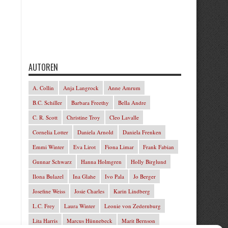
AUTOREN
A. Collin
Anja Langrock
Anne Amrum
B.C. Schiller
Barbara Freethy
Bella Andre
C. R. Scott
Christine Troy
Cleo Lavalle
Cornelia Lotter
Daniela Arnold
Daniela Frenken
Emmi Winter
Eva Lirot
Fiona Limar
Frank Fabian
Gunnar Schwarz
Hanna Holmgren
Holly Birglund
Ilona Bulazel
Ina Glahe
Ivo Pala
Jo Berger
Josefine Weiss
Josie Charles
Karin Lindberg
L.C. Frey
Laura Winter
Leonie von Zedernburg
Lita Harris
Marcus Hünnebeck
Marit Bernson