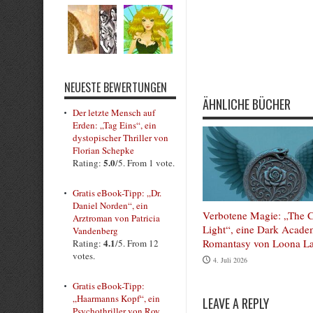
Rate this item:
Submit Rating
NEUESTE BEWERTUNGEN
ÄHNLICHE BÜCHER
Der letzte Mensch auf
Erden: „Tag Eins“, ein
dystopischer Thriller von
Florian Schepke
5.0
Rating:
/5. From 1 vote.
Gratis eBook-Tipp: „Dr.
Daniel Norden“, ein
Verbotene Magie: „The C
Arztroman von Patricia
Light“, eine Dark Acade
Vandenberg
Romantasy von Loona La
4.1
Rating:
/5. From 12
votes.
4. Juli 2026
Gratis eBook-Tipp:
„Haarmanns Kopf“, ein
LEAVE A REPLY
Psychothriller von Roy