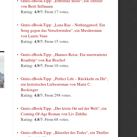
Gratis eBook-Tipp: „Erfrorene Seele“, ein Thriller
von Berit Sellmann
4.9
Rating:
/5. From 17 votes.
Gratis eBook-Tipp: „Lena Rae – Nothingproof: Ein
Song gegen das Verschwinden“, ein Musikroman
von Lauris Vane
4.9
Rating:
/5. From 15 votes.
Gratis eBook-Tipp: „Hannos Reise: Ein unerwarteter
Roadtrip“ von Kai Bischof
4.9
Rating:
/5. From 10 votes.
Gratis eBook-Tipp: „Perfect Life – Rückkehr zu Dir“,
ein historischer Liebesroman von Marie C.
Beckinger
4.8
Rating:
/5. From 298 votes.
Gratis eBook-Tipp: „Der letzte Ort auf der Welt“, ein
Coming-Of-Age Roman von Liv Zühlke
4.8
Rating:
/5. From 68 votes.
Gratis eBook-Tipp: „Künstler des Todes“, ein Thriller