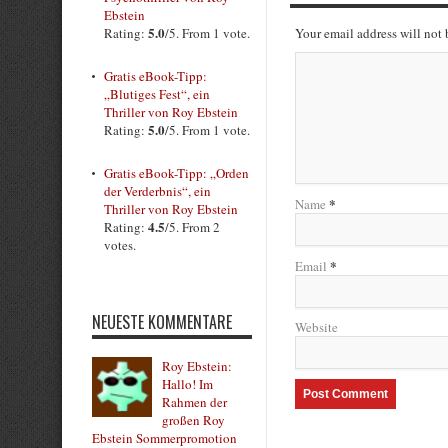
Ebstein
5.0
Rating:
/5. From 1 vote.
Your email address will not
Gratis eBook-Tipp:
„Blutiges Fest“, ein
Thriller von Roy Ebstein
5.0
Rating:
/5. From 1 vote.
Gratis eBook-Tipp: „Orden
der Verderbnis“, ein
*
Name
Thriller von Roy Ebstein
4.5
Rating:
/5. From 2
votes.
*
Email
NEUESTE KOMMENTARE
Website
Roy Ebstein:
Hallo! Im
Rahmen der
großen Roy
Ebstein Sommerpromotion