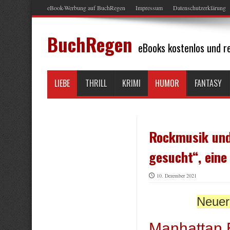
eBook-Werbung auf BuchRegen
Impressum
Datenschutzerklärung
BuchRegen
eBooks kostenlos und re
LIEBE
THRILL
KRIMI
HUMOR
FANTASY
Rockmusik und
gesucht“, eine
10. Dezember 2021
Neuer
Manhattan 