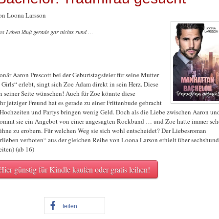
on Loona Larsson
s Leben läuft gerade gar nichts rund …
när Aaron Prescott bei der Geburtstagsfeier für seine Mutter
Girls“ erlebt, singt sich Zoe Adam direkt in sein Herz. Diese
an seiner Seite wünschen! Auch für Zoe könnte diese
r jetziger Freund hat es gerade zu einer Frittenbude gebracht
i Hochzeiten und Partys bringen wenig Geld. Doch als die Liebe zwischen Aaron un
kommt sie ein Angebot von einer angesagten Rockband … und Zoe hatte immer sc
ühne zu erobern. Für welchen Weg sie sich wohl entscheidet? Der Liebesroman
lieben verboten“ aus der gleichen Reihe von Loona Larson erhielt über sechshund
iten) (ab 16)
Hier günstig für Kindle kaufen oder gratis leihen!
teilen