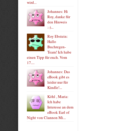
wird...
Johannes: Hi
Roy, danke für
den Hinweis
:-)...
Roy Ebstein:
Hallo
Buchregen-
Team! Ich habe
einen Tipp für euch. Vom
17....
Johannes: Das
eBook gibt es
leider nur für
Kindle!...
Köhl , Maria:
Ich habe
Interesse an dem
eBook Earl of
Night von Clannon Mi...