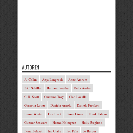
AUTOREN
A. Collin
Anja Langrock
Anne Amrum
B.C. Schiller
Barbara Freethy
Bella Andre
C. R. Scott
Christine Troy
Cleo Lavalle
Cornelia Lotter
Daniela Arnold
Daniela Frenken
Emmi Winter
Eva Lirot
Fiona Limar
Frank Fabian
Gunnar Schwarz
Hanna Holmgren
Holly Birglund
Ilona Bulazel
Ina Glahe
Ivo Pala
Jo Berger