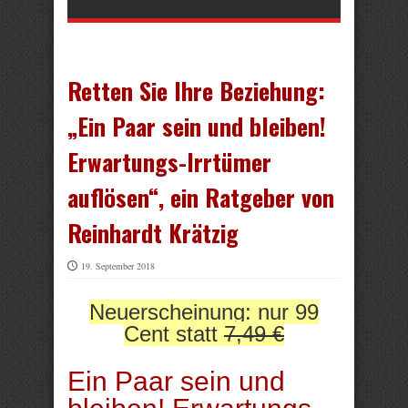
Retten Sie Ihre Beziehung:
„Ein Paar sein und bleiben!
Erwartungs-Irrtümer
auflösen“, ein Ratgeber von
Reinhardt Krätzig
19. September 2018
Neuerscheinung: nur 99
Cent statt
7,49 €
Ein Paar sein und