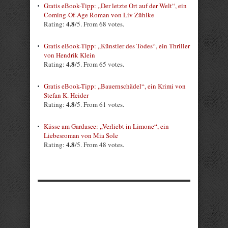
Gratis eBook-Tipp: „Der letzte Ort auf der Welt“, ein
Coming-Of-Age Roman von Liv Zühlke
4.8
Rating:
/5. From 68 votes.
Gratis eBook-Tipp: „Künstler des Todes“, ein Thriller
von Hendrik Klein
4.8
Rating:
/5. From 65 votes.
Gratis eBook-Tipp: „Bauernschädel“, ein Krimi von
Stefan K. Heider
4.8
Rating:
/5. From 61 votes.
Küsse am Gardasee: „Verliebt in Limone“, ein
Liebesroman von Mia Sole
4.8
Rating:
/5. From 48 votes.