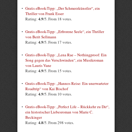
Gratis eBook-Tipp: „Der Schmerzkünstler“, ein
Thriller von Frank Esser
4.9
Rating:
/5. From 18 votes.
Gratis eBook-Tipp: „Erfrorene Seele“, ein Thriller
von Berit Sellmann
4.9
Rating:
/5. From 17 votes.
Gratis eBook-Tipp: „Lena Rae – Nothingproof: Ein
Song gegen das Verschwinden“, ein Musikroman
von Lauris Vane
4.9
Rating:
/5. From 15 votes.
Gratis eBook-Tipp: „Hannos Reise: Ein unerwarteter
Roadtrip“ von Kai Bischof
4.9
Rating:
/5. From 10 votes.
Gratis eBook-Tipp: „Perfect Life – Rückkehr zu Dir“,
ein historischer Liebesroman von Marie C.
Beckinger
4.8
Rating:
/5. From 298 votes.