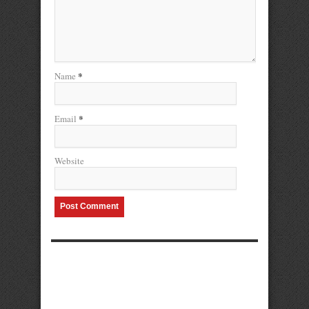
*
Name
*
Email
Website