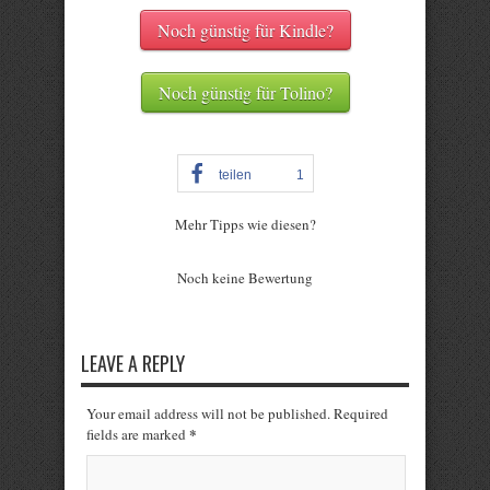
Noch günstig für Kindle?
Noch günstig für Tolino?
teilen
1
Mehr Tipps wie diesen?
Rate
this
Noch keine Bewertung
item:
Submit
Rating
LEAVE A REPLY
Your email address will not be published. Required
*
fields are marked