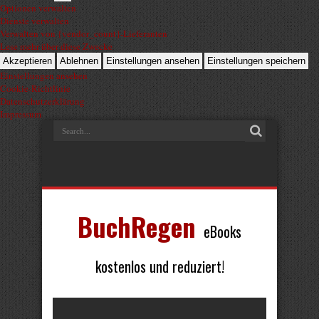
Optionen verwalten
Dienste verwalten
Verwalten von {vendor_count}-Lieferanten
Lese mehr über diese Zwecke
Akzeptieren
Ablehnen
Einstellungen ansehen
Einstellungen speichern
Einstellungen ansehen
Cookie-Richtlinie
Datenschutzerklärung
Impressum
BuchRegen
eBooks
kostenlos und reduziert!