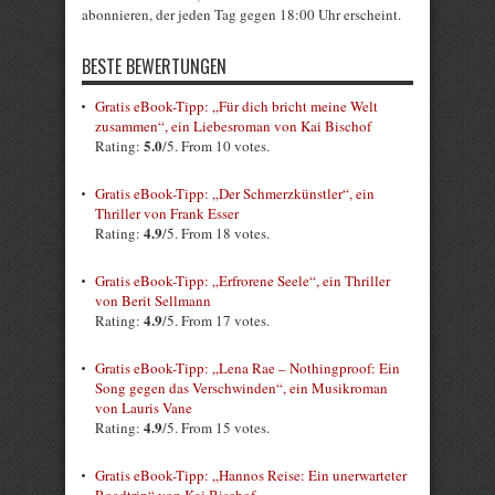
abonnieren, der jeden Tag gegen 18:00 Uhr erscheint.
BESTE BEWERTUNGEN
Gratis eBook-Tipp: „Für dich bricht meine Welt
zusammen“, ein Liebesroman von Kai Bischof
5.0
Rating:
/5. From 10 votes.
Gratis eBook-Tipp: „Der Schmerzkünstler“, ein
Thriller von Frank Esser
4.9
Rating:
/5. From 18 votes.
Gratis eBook-Tipp: „Erfrorene Seele“, ein Thriller
von Berit Sellmann
4.9
Rating:
/5. From 17 votes.
Gratis eBook-Tipp: „Lena Rae – Nothingproof: Ein
Song gegen das Verschwinden“, ein Musikroman
von Lauris Vane
4.9
Rating:
/5. From 15 votes.
Gratis eBook-Tipp: „Hannos Reise: Ein unerwarteter