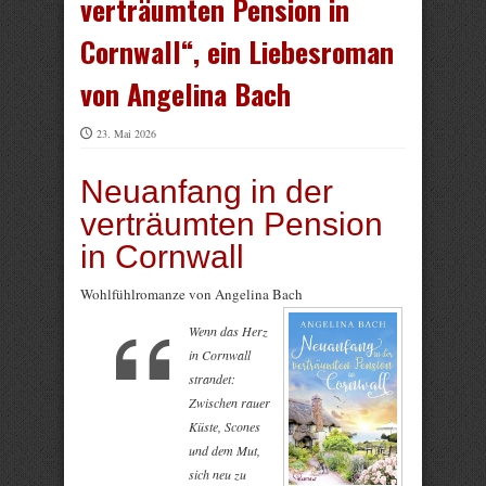
verträumten Pension in
Cornwall“, ein Liebesroman
von Angelina Bach
23. Mai 2026
Neuanfang in der
verträumten Pension
in Cornwall
Wohlfühlromanze von Angelina Bach
Wenn das Herz
in Cornwall
strandet:
Zwischen rauer
Küste, Scones
und dem Mut,
sich neu zu