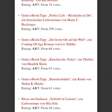
Roadtrip“ von Kai Bischof
4.9
Rating:
/5. From 10 votes.
Gratis eBook-Tipp: „Perfect Life – Rückkehr zu Dir“,
ein historischer Liebesroman von Marie C.
Beckinger
4.8
Rating:
/5. From 298 votes.
Gratis eBook-Tipp: „Der letzte Ort auf der Welt“, ein
Coming-Of-Age Roman von Liv Zühlke
4.8
Rating:
/5. From 68 votes.
Gratis eBook-Tipp: „Künstler des Todes“, ein Thriller
von Hendrik Klein
4.8
Rating:
/5. From 65 votes.
Gratis eBook-Tipp: „Bauernschädel“, ein Krimi von
Stefan K. Heider
4.8
Rating:
/5. From 61 votes.
Küsse am Gardasee: „Verliebt in Limone“, ein
Liebesroman von Mia Sole
4.8
Rating:
/5. From 48 votes.