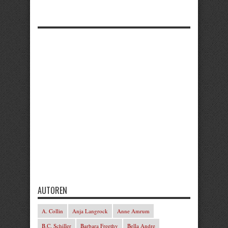
AUTOREN
A. Collin
Anja Langrock
Anne Amrum
B.C. Schiller
Barbara Freethy
Bella Andre