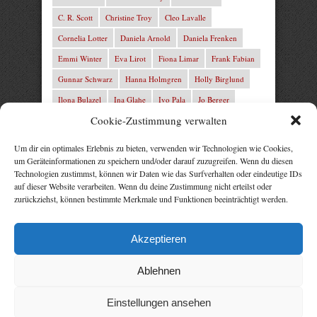
C. R. Scott
Christine Troy
Cleo Lavalle
Cornelia Lotter
Daniela Arnold
Daniela Frenken
Emmi Winter
Eva Lirot
Fiona Limar
Frank Fabian
Gunnar Schwarz
Hanna Holmgren
Holly Birglund
Ilona Bulazel
Ina Glahe
Ivo Pala
Jo Berger
Cookie-Zustimmung verwalten
Josefine Weiss
Josie Charles
Karin Lindberg
L.C. Frey
Laura Winter
Leonie von Zedernburg
Um dir ein optimales Erlebnis zu bieten, verwenden wir Technologien wie Cookies,
um Geräteinformationen zu speichern und/oder darauf zuzugreifen. Wenn du diesen
Lita Harris
Marcus Hünnebeck
Marit Bernson
Technologien zustimmst, können wir Daten wie das Surfverhalten oder eindeutige IDs
Mark Franley
Martin Krist
Michelle Schrenk
auf dieser Website verarbeiten. Wenn du deine Zustimmung nicht erteilst oder
zurückziehst, können bestimmte Merkmale und Funktionen beeinträchtigt werden.
Mila Summers
Mira Morton
Nika Lubitsch
Noah Fitz
Nora Amelie
René Junge
Rezepte Profis
Akzeptieren
Rose Snow
Thomas Herzberg
Vital Experts
Ablehnen
Einstellungen ansehen