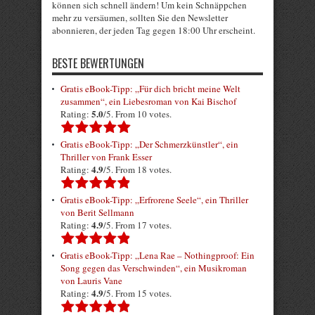
können sich schnell ändern! Um kein Schnäppchen
mehr zu versäumen, sollten Sie den Newsletter
abonnieren, der jeden Tag gegen 18:00 Uhr erscheint.
BESTE BEWERTUNGEN
Gratis eBook-Tipp: „Für dich bricht meine Welt
zusammen“, ein Liebesroman von Kai Bischof
5.0
Rating:
/5. From 10 votes.
Gratis eBook-Tipp: „Der Schmerzkünstler“, ein
Thriller von Frank Esser
4.9
Rating:
/5. From 18 votes.
Gratis eBook-Tipp: „Erfrorene Seele“, ein Thriller
von Berit Sellmann
4.9
Rating:
/5. From 17 votes.
Gratis eBook-Tipp: „Lena Rae – Nothingproof: Ein
Song gegen das Verschwinden“, ein Musikroman
von Lauris Vane
4.9
Rating:
/5. From 15 votes.