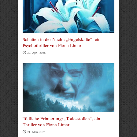
Schatten in der Nacht: „Engelskälte“, ein
Psychothriller von Fiona Limar
29. April 2026
Tödliche Erinnerung: „Todesstollen“, ein
Thriller von Fiona Limar
21. März 2026