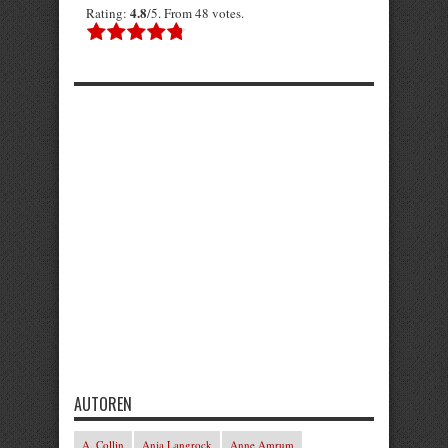
4.8
Rating:
/5. From 48 votes.
AUTOREN
A. Collin
Anja Langrock
Anne Amrum