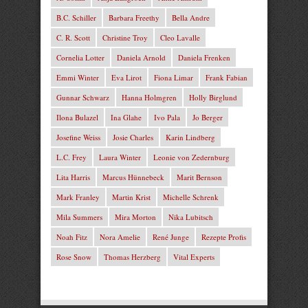
B.C. Schiller
Barbara Freethy
Bella Andre
C. R. Scott
Christine Troy
Cleo Lavalle
Cornelia Lotter
Daniela Arnold
Daniela Frenken
Emmi Winter
Eva Lirot
Fiona Limar
Frank Fabian
Gunnar Schwarz
Hanna Holmgren
Holly Birglund
Ilona Bulazel
Ina Glahe
Ivo Pala
Jo Berger
Josefine Weiss
Josie Charles
Karin Lindberg
L.C. Frey
Laura Winter
Leonie von Zedernburg
Lita Harris
Marcus Hünnebeck
Marit Bernson
Mark Franley
Martin Krist
Michelle Schrenk
Mila Summers
Mira Morton
Nika Lubitsch
Noah Fitz
Nora Amelie
René Junge
Rezepte Profis
Rose Snow
Thomas Herzberg
Vital Experts