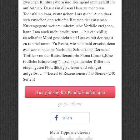
zwischen Kühlungsborn und Heiligendamm gefällt ihr
auf Anhieb. Dass es in diesem Haus zu mehreren
Todesfällen kam, verunsichert Lara nicht. Auch dass
sich zwischen den schiefen Bäumen der einsamen
Küstengegend weitere unheimliche Vorfälle ereignen,
kann Lara auch nicht erschüttern … bis ein völlig
rätselhafter Mord geschieht und Lara es mit der Angst
zu tun bekommt. Zu Recht, wie sich bald erweist, denn
es erwartet sie eine Nacht des Schreckens! Der neue
Thriller von der Bestsellerautorin Fiona Limar („Eine
tödliche Erinnerung“)! „Sehr spannender Triller mit
einem guten Plot, flüssig zu lesen und sehr gut
aufgelöst …“ (Leser) (6 Rezensionen / 5,0 Sterne) (240
Seiten)
Hier günstig für Kindle kaufen oder
gratis leihen!
teilen
Mehr Tipps wie diesen?