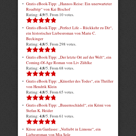
Gratis eBook-Tipp: „Hannos Reise: Ein unerwarteter
Roadtrip“ von Kai Bischof
4.9
Rating:
/5. From 10 votes.
Gratis eBook-Tipp: „Perfect Life – Rückkehr zu Dir“,
ein historischer Liebesroman von Marie C.
Beckinger
4.8
Rating:
/5. From 298 votes.
Gratis eBook-Tipp: „Der letzte Ort auf der Welt“, ein
Coming-Of-Age Roman von Liv Zühlke
4.8
Rating:
/5. From 68 votes.
Gratis eBook-Tipp: „Künstler des Todes“, ein Thriller
von Hendrik Klein
4.8
Rating:
/5. From 65 votes.
Gratis eBook-Tipp: „Bauernschädel“, ein Krimi von
Stefan K. Heider
4.8
Rating:
/5. From 61 votes.
Küsse am Gardasee: „Verliebt in Limone“, ein
Liebesroman von Mia Sole