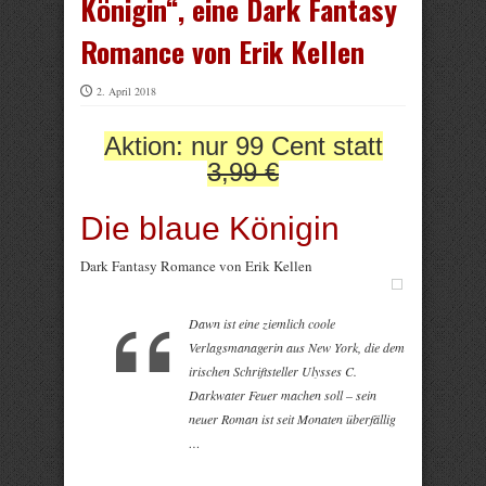
Königin“, eine Dark Fantasy
Romance von Erik Kellen
2. April 2018
Aktion: nur 99 Cent statt
3,99 €
Die blaue Königin
Dark Fantasy Romance von Erik Kellen
Dawn ist eine ziemlich coole
Verlagsmanagerin aus New York, die dem
irischen Schriftsteller Ulysses C.
Darkwater Feuer machen soll – sein
neuer Roman ist seit Monaten überfällig
…