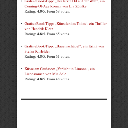
Gratis eBook-Tipp: „Der letzte Ort auf der Welt“, ein
Coming-Of-Age Roman von Liv Zühlke
4.8
Rating:
/5. From 68 votes.
Gratis eBook-Tipp: „Künstler des Todes“, ein Thriller
von Hendrik Klein
4.8
Rating:
/5. From 65 votes.
Gratis eBook-Tipp: „Bauernschädel“, ein Krimi von
Stefan K. Heider
4.8
Rating:
/5. From 61 votes.
Küsse am Gardasee: „Verliebt in Limone“, ein
Liebesroman von Mia Sole
4.8
Rating:
/5. From 48 votes.