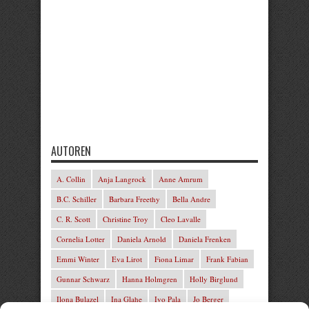
AUTOREN
A. Collin
Anja Langrock
Anne Amrum
B.C. Schiller
Barbara Freethy
Bella Andre
C. R. Scott
Christine Troy
Cleo Lavalle
Cornelia Lotter
Daniela Arnold
Daniela Frenken
Emmi Winter
Eva Lirot
Fiona Limar
Frank Fabian
Gunnar Schwarz
Hanna Holmgren
Holly Birglund
Ilona Bulazel
Ina Glahe
Ivo Pala
Jo Berger