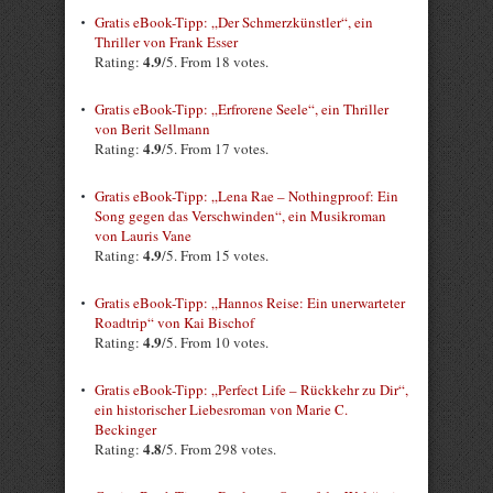
Gratis eBook-Tipp: „Der Schmerzkünstler“, ein
Thriller von Frank Esser
4.9
Rating:
/5. From 18 votes.
Gratis eBook-Tipp: „Erfrorene Seele“, ein Thriller
von Berit Sellmann
4.9
Rating:
/5. From 17 votes.
Gratis eBook-Tipp: „Lena Rae – Nothingproof: Ein
Song gegen das Verschwinden“, ein Musikroman
von Lauris Vane
4.9
Rating:
/5. From 15 votes.
Gratis eBook-Tipp: „Hannos Reise: Ein unerwarteter
Roadtrip“ von Kai Bischof
4.9
Rating:
/5. From 10 votes.
Gratis eBook-Tipp: „Perfect Life – Rückkehr zu Dir“,
ein historischer Liebesroman von Marie C.
Beckinger
4.8
Rating:
/5. From 298 votes.