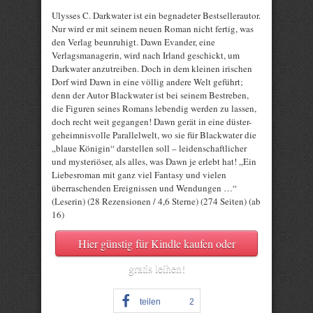
Ulysses C. Darkwater ist ein begnadeter Bestsellerautor.
Nur wird er mit seinem neuen Roman nicht fertig, was
den Verlag beunruhigt. Dawn Evander, eine
Verlagsmanagerin, wird nach Irland geschickt, um
Darkwater anzutreiben. Doch in dem kleinen irischen
Dorf wird Dawn in eine völlig andere Welt geführt;
denn der Autor Blackwater ist bei seinem Bestreben,
die Figuren seines Romans lebendig werden zu lassen,
doch recht weit gegangen! Dawn gerät in eine düster-
geheimnisvolle Parallelwelt, wo sie für Blackwater die
„blaue Königin“ darstellen soll – leidenschaftlicher
und mysteriöser, als alles, was Dawn je erlebt hat! „Ein
Liebesroman mit ganz viel Fantasy und vielen
überraschenden Ereignissen und Wendungen …“
(Leserin) (28 Rezensionen / 4,6 Sterne) (274 Seiten) (ab
16)
Hier günstig für Kindle kaufen oder
gratis leihen!
teilen
2