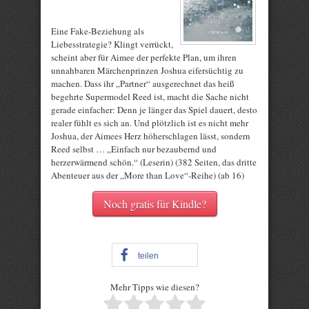
Eine Fake-Beziehung als
Liebesstrategie? Klingt verrückt,
scheint aber für Aimee der perfekte Plan, um ihren
unnahbaren Märchenprinzen Joshua eifersüchtig zu
machen. Dass ihr „Partner“ ausgerechnet das heiß
begehrte Supermodel Reed ist, macht die Sache nicht
gerade einfacher: Denn je länger das Spiel dauert, desto
realer fühlt es sich an. Und plötzlich ist es nicht mehr
Joshua, der Aimees Herz höherschlagen lässt, sondern
Reed selbst … „Einfach nur bezaubernd und
herzerwärmend schön.“ (Leserin) (382 Seiten, das dritte
Abenteuer aus der „More than Love“-Reihe) (ab 16)
Noch gratis für Kindle?
teilen
Mehr Tipps wie diesen?
Rate this item: