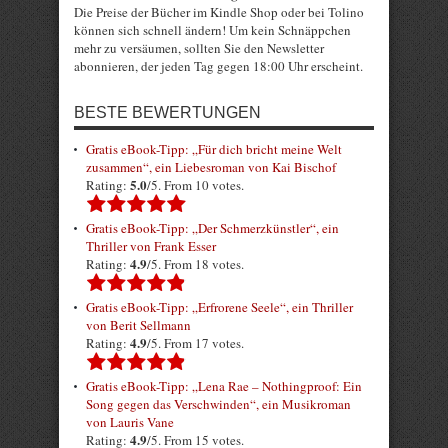
Die Preise der Bücher im Kindle Shop oder bei Tolino
können sich schnell ändern! Um kein Schnäppchen
mehr zu versäumen, sollten Sie den Newsletter
abonnieren, der jeden Tag gegen 18:00 Uhr erscheint.
BESTE BEWERTUNGEN
Gratis eBook-Tipp: „Für dich bricht meine Welt
zusammen“, ein Liebesroman von Kai Bischof
5.0
Rating:
/5. From 10 votes.
Gratis eBook-Tipp: „Der Schmerzkünstler“, ein
Thriller von Frank Esser
4.9
Rating:
/5. From 18 votes.
Gratis eBook-Tipp: „Erfrorene Seele“, ein Thriller
von Berit Sellmann
4.9
Rating:
/5. From 17 votes.
Gratis eBook-Tipp: „Lena Rae – Nothingproof: Ein
Song gegen das Verschwinden“, ein Musikroman
von Lauris Vane
4.9
Rating:
/5. From 15 votes.