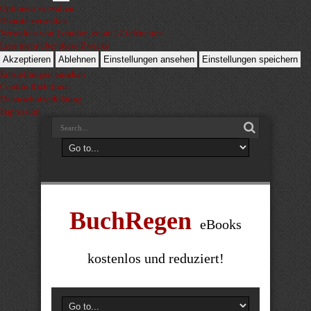
Optionen verwalten
Dienste verwalten
Verwalten von {vendor_count}-Lieferanten
Lese mehr über diese Zwecke
Akzeptieren
Ablehnen
Einstellungen ansehen
Einstellungen speichern
Einstellungen ansehen
Cookie-Richtlinie
Datenschutzerklärung
Impressum
BuchRegen
eBooks
kostenlos und reduziert!