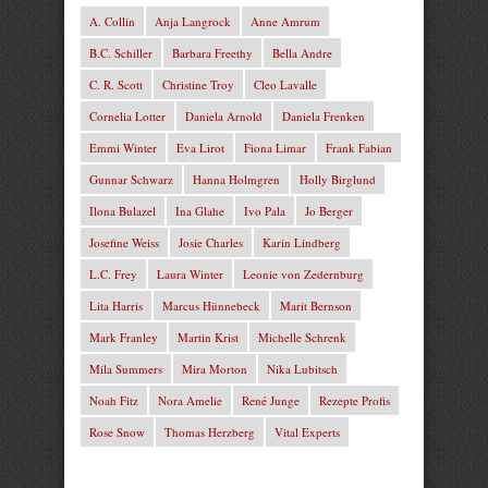
A. Collin
Anja Langrock
Anne Amrum
B.C. Schiller
Barbara Freethy
Bella Andre
C. R. Scott
Christine Troy
Cleo Lavalle
Cornelia Lotter
Daniela Arnold
Daniela Frenken
Emmi Winter
Eva Lirot
Fiona Limar
Frank Fabian
Gunnar Schwarz
Hanna Holmgren
Holly Birglund
Ilona Bulazel
Ina Glahe
Ivo Pala
Jo Berger
Josefine Weiss
Josie Charles
Karin Lindberg
L.C. Frey
Laura Winter
Leonie von Zedernburg
Lita Harris
Marcus Hünnebeck
Marit Bernson
Mark Franley
Martin Krist
Michelle Schrenk
Mila Summers
Mira Morton
Nika Lubitsch
Noah Fitz
Nora Amelie
René Junge
Rezepte Profis
Rose Snow
Thomas Herzberg
Vital Experts