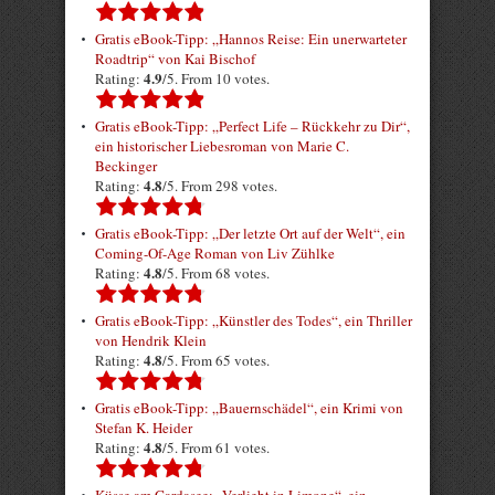
Gratis eBook-Tipp: „Hannos Reise: Ein unerwarteter
Roadtrip“ von Kai Bischof
4.9
Rating:
/5. From 10 votes.
Gratis eBook-Tipp: „Perfect Life – Rückkehr zu Dir“,
ein historischer Liebesroman von Marie C.
Beckinger
4.8
Rating:
/5. From 298 votes.
Gratis eBook-Tipp: „Der letzte Ort auf der Welt“, ein
Coming-Of-Age Roman von Liv Zühlke
4.8
Rating:
/5. From 68 votes.
Gratis eBook-Tipp: „Künstler des Todes“, ein Thriller
von Hendrik Klein
4.8
Rating:
/5. From 65 votes.
Gratis eBook-Tipp: „Bauernschädel“, ein Krimi von
Stefan K. Heider
4.8
Rating:
/5. From 61 votes.
Küsse am Gardasee: „Verliebt in Limone“, ein