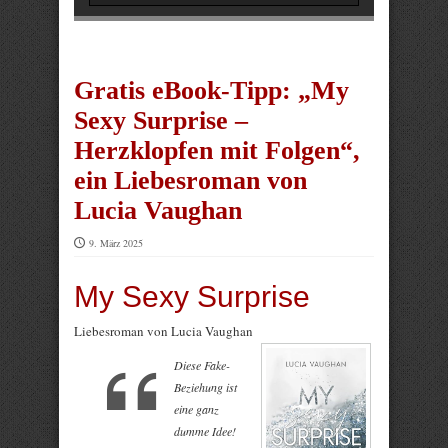
Gratis eBook-Tipp: „My
Sexy Surprise –
Herzklopfen mit Folgen“,
ein Liebesroman von
Lucia Vaughan
9. März 2025
My Sexy Surprise
Liebesroman von Lucia Vaughan
Diese Fake-
Beziehung ist
eine ganz
dumme Idee!