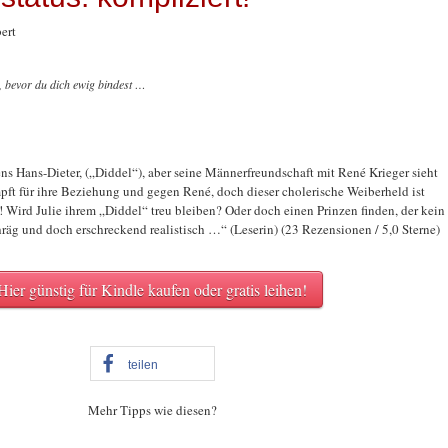
ert
 bevor du dich ewig bindest …
ens Hans-Dieter, („Diddel“), aber seine Männerfreundschaft mit René Krieger sieht
ämpft für ihre Beziehung und gegen René, doch dieser cholerische Weiberheld ist
e! Wird Julie ihrem „Diddel“ treu bleiben? Oder doch einen Prinzen finden, der kein
hräg und doch erschreckend realistisch …“ (Leserin) (23 Rezensionen / 5,0 Sterne)
Hier günstig für Kindle kaufen oder gratis leihen!
teilen
Mehr Tipps wie diesen?