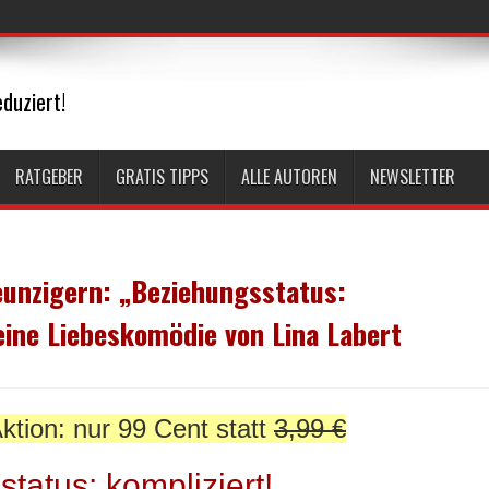
duziert!
RATGEBER
GRATIS TIPPS
ALLE AUTOREN
NEWSLETTER
eunzigern: „Beziehungsstatus:
 eine Liebeskomödie von Lina Labert
ktion: nur 99 Cent statt
3,99 €
tatus: kompliziert!