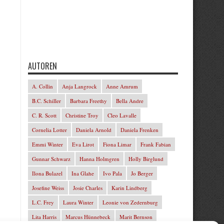
AUTOREN
A. Collin
Anja Langrock
Anne Amrum
B.C. Schiller
Barbara Freethy
Bella Andre
C. R. Scott
Christine Troy
Cleo Lavalle
Cornelia Lotter
Daniela Arnold
Daniela Frenken
Emmi Winter
Eva Lirot
Fiona Limar
Frank Fabian
Gunnar Schwarz
Hanna Holmgren
Holly Birglund
Ilona Bulazel
Ina Glahe
Ivo Pala
Jo Berger
Josefine Weiss
Josie Charles
Karin Lindberg
L.C. Frey
Laura Winter
Leonie von Zedernburg
Lita Harris
Marcus Hünnebeck
Marit Bernson