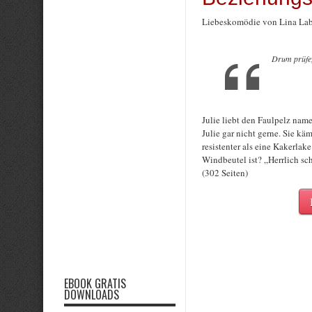
Liebeskomödie von Lina Lab
Drum prüfe,
Julie liebt den Faulpelz nam
Julie gar nicht gerne. Sie k
resistenter als eine Kakerlak
Windbeutel ist? „Herrlich sc
(302 Seiten)
EBOOK GRATIS
DOWNLOADS
Rate this item: