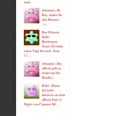
wird...
Johannes: Hi
Roy, danke für
den Hinweis
:-)...
Roy Ebstein:
Hallo
Buchregen-
Team! Ich habe
einen Tipp für euch. Vom
17....
Johannes: Das
eBook gibt es
leider nur für
Kindle!...
Köhl , Maria:
Ich habe
Interesse an dem
eBook Earl of
Night von Clannon Mi...