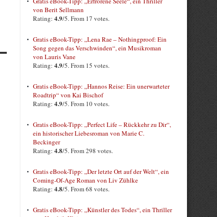
Gratis eBook-Tipp: „Erfrorene Seele“, ein Thriller
von Berit Sellmann
4.9
Rating:
/5. From 17 votes.
Gratis eBook-Tipp: „Lena Rae – Nothingproof: Ein
Song gegen das Verschwinden“, ein Musikroman
von Lauris Vane
4.9
Rating:
/5. From 15 votes.
Gratis eBook-Tipp: „Hannos Reise: Ein unerwarteter
Roadtrip“ von Kai Bischof
4.9
Rating:
/5. From 10 votes.
Gratis eBook-Tipp: „Perfect Life – Rückkehr zu Dir“,
ein historischer Liebesroman von Marie C.
Beckinger
4.8
Rating:
/5. From 298 votes.
Gratis eBook-Tipp: „Der letzte Ort auf der Welt“, ein
Coming-Of-Age Roman von Liv Zühlke
4.8
Rating:
/5. From 68 votes.
Gratis eBook-Tipp: „Künstler des Todes“, ein Thriller