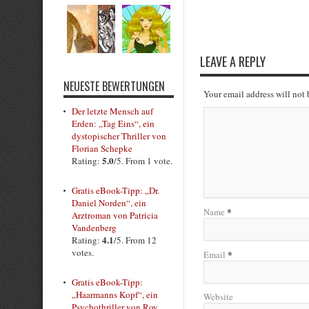
Submit Rating
LEAVE A REPLY
NEUESTE BEWERTUNGEN
Your email address will not
Der letzte Mensch auf
Erden: „Tag Eins“, ein
dystopischer Thriller von
Florian Schepke
5.0
Rating:
/5. From 1 vote.
Gratis eBook-Tipp: „Dr.
Daniel Norden“, ein
*
Name
Arztroman von Patricia
Vandenberg
4.1
Rating:
/5. From 12
votes.
*
Email
Gratis eBook-Tipp:
„Haarmanns Kopf“, ein
Website
Psychothriller von Roy