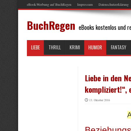
eBook-Werbung auf BuchRegen
Impressum
Datenschutzerklärung
BuchRegen
eBooks kostenlos und re
LIEBE
THRILL
KRIMI
HUMOR
FANTASY
Liebe in den N
kompliziert!“,
13. Oktober 2016
A
Beziehungss