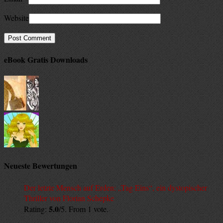
Website
eBook Gratis Downloads
Neueste Bewertungen
Der letzte Mensch auf Erden: „Tag Eins“, ein dystopischer
Thriller von Florian Schepke
5.0
Rating:
/5. From 1 vote.