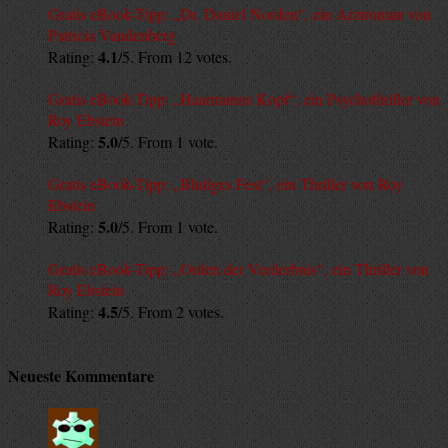
Gratis eBook-Tipp: „Dr. Daniel Norden“, ein Arztroman von
Patricia Vandenberg
4.1
Rating:
/5. From 12 votes.
Gratis eBook-Tipp: „Haarmanns Kopf“, ein Psychothriller von
Roy Ebstein
5.0
Rating:
/5. From 1 vote.
Gratis eBook-Tipp: „Blutiges Fest“, ein Thriller von Roy
Ebstein
5.0
Rating:
/5. From 1 vote.
Gratis eBook-Tipp: „Orden der Verderbnis“, ein Thriller von
Roy Ebstein
4.5
Rating:
/5. From 2 votes.
Neueste Kommentare