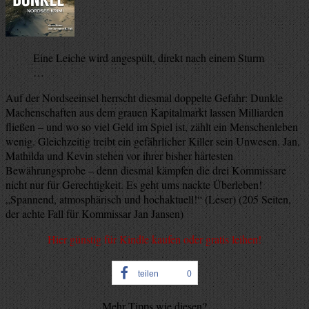
Eine Leiche wird angespült, direkt nach einem Sturm
…
Auf der Nordseeinsel herrscht diesmal doppelte Gefahr: Dunkle
Machenschaften aus dem grauen Kapitalmarkt lassen Milliarden
fließen – und wo so viel Geld im Spiel ist, zählt ein Menschenleben
wenig. Gleichzeitig treibt ein gefährlicher Killer sein Unwesen. Jan,
Mathilda und Kevin stehen vor ihrer bisher härtesten
Bewährungsprobe – denn diesmal kämpfen die drei Kommissare
nicht nur für Gerechtigkeit. Es geht ums nackte Überleben!
„Spannend, atmosphärisch und hochaktuell!“ (Leser) (205 Seiten,
der achte Fall für Kommissar Jan Jansen)
Hier günstig für Kindle kaufen oder gratis leihen!
teilen
0
Mehr Tipps wie diesen?