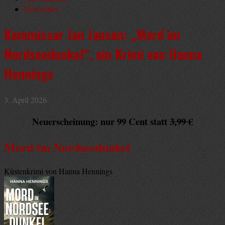
Newsletter
Kommissar Jan Jansen: „Mord im
Nordseedunkel“, ein Krimi von Hanna
Hennings
3. April 2026
Neuerscheinung: nur 99 Cent statt
3,99 €
Mord im Nordseedunkel
Küstenkrimi von Hanna Hennings