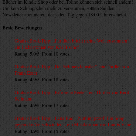
Bücher im Kindle Shop oder bei Tolino können sich schnell ändern!
Um kein Schnäppchen mehr zu versäumen, sollten Sie den
Newsletter abonnieren, der jeden Tag gegen 18:00 Uhr erscheint.
Beste Bewertungen
Gratis eBook-Tipp: „Für dich bricht meine Welt zusammen“,
ein Liebesroman von Kai Bischof
5.0
Rating:
/5. From 10 votes.
Gratis eBook-Tipp: „Der Schmerzkünstler“, ein Thriller von
Frank Esser
4.9
Rating:
/5. From 18 votes.
Gratis eBook-Tipp: „Erfrorene Seele“, ein Thriller von Berit
Sellmann
4.9
Rating:
/5. From 17 votes.
Gratis eBook-Tipp: „Lena Rae – Nothingproof: Ein Song
gegen das Verschwinden“, ein Musikroman von Lauris Vane
4.9
Rating:
/5. From 15 votes.