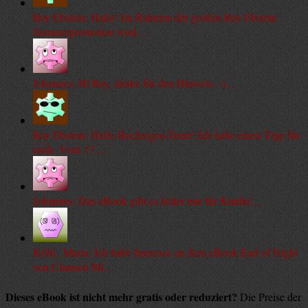
Roy Ebstein: Hallo! Im Rahmen der großen Roy Ebstein
Sommerpromotion wird...
Johannes: Hi Roy, danke für den Hinweis :-)...
Roy Ebstein: Hallo Buchregen-Team! Ich habe einen Tipp für
euch. Vom 17....
Johannes: Das eBook gibt es leider nur für Kindle!...
Köhl , Maria: Ich habe Interesse an dem eBook Earl of Night
von Clannon Mi...
Dieses eBook ist nicht mehr gratis oder reduziert?
Die Preise der