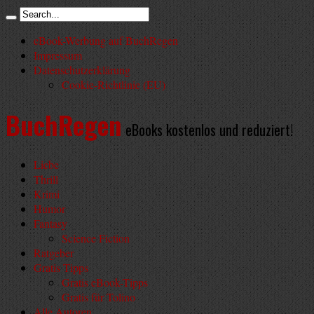
eBook-Werbung auf BuchRegen
Impressum
Datenschutzerklärung
Cookie-Richtlinie (EU)
BuchRegen
eBooks kostenlos und reduziert!
Liebe
Thrill
Krimi
Humor
Fantasy
Science Fiction
Ratgeber
Gratis Tipps
Gratis eBook-Tipps
Gratis für Tolino
Alle Autoren