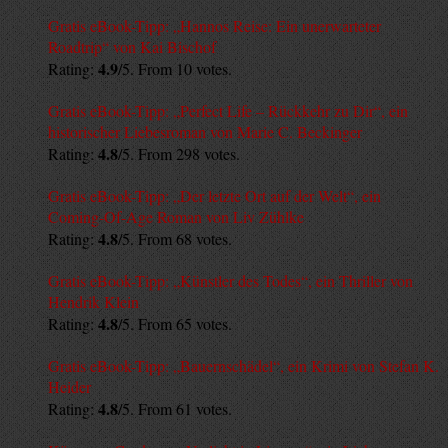
Gratis eBook-Tipp: „Hannos Reise: Ein unerwarteter
Roadtrip“ von Kai Bischof
4.9
Rating:
/5. From 10 votes.
Gratis eBook-Tipp: „Perfect Life – Rückkehr zu Dir“, ein
historischer Liebesroman von Marie C. Beckinger
4.8
Rating:
/5. From 298 votes.
Gratis eBook-Tipp: „Der letzte Ort auf der Welt“, ein
Coming-Of-Age Roman von Liv Zühlke
4.8
Rating:
/5. From 68 votes.
Gratis eBook-Tipp: „Künstler des Todes“, ein Thriller von
Hendrik Klein
4.8
Rating:
/5. From 65 votes.
Gratis eBook-Tipp: „Bauernschädel“, ein Krimi von Stefan K.
Heider
4.8
Rating:
/5. From 61 votes.