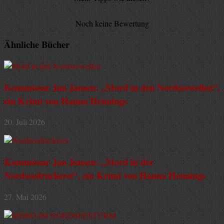
Rate this item:
Submit Rating
Noch keine Bewertung
Ähnliche Bücher
Kommissar Jan Jansen: „Mord in den Nordseewellen“,
ein Krimi von Hanna Hennings
20. Juli 2026
Kommissar Jan Jansen: „Mord in der
Nordseedruckerei“, ein Krimi von Hanna Hennings
27. Mai 2026