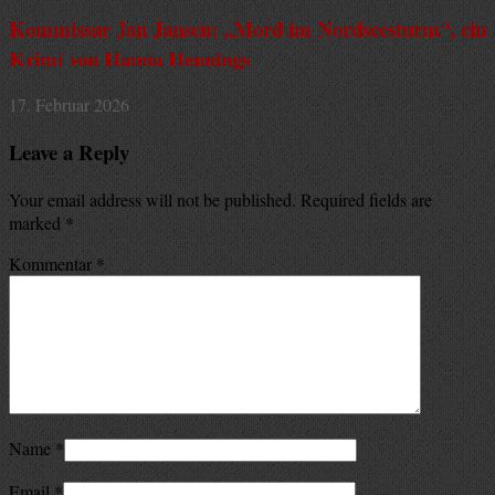
Kommissar Jan Jansen: „Mord im Nordseesturm“, ein
Krimi von Hanna Hennings
17. Februar 2026
Leave a Reply
Your email address will not be published. Required fields are
marked
*
Kommentar
*
Name
*
Email
*