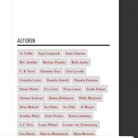
AUTOREN
A. Collin
Anja Langrock
Anne Amrum
B.C. Schiller
Barbara Freethy
Bella Andre
C. R. Scott
Christine Troy
Cleo Lavalle
Cornelia Lotter
Daniela Arnold
Daniela Frenken
Emmi Winter
Eva Lirot
Fiona Limar
Frank Fabian
Gunnar Schwarz
Hanna Holmgren
Holly Birglund
Ilona Bulazel
Ina Glahe
Ivo Pala
Jo Berger
Josefine Weiss
Josie Charles
Karin Lindberg
L.C. Frey
Laura Winter
Leonie von Zedernburg
Lita Harris
Marcus Hünnebeck
Marit Bernson