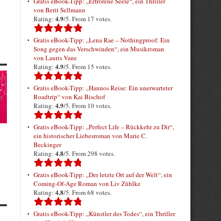
Gratis eBook-Tipp: „Erfrorene Seele“, ein Thriller
von Berit Sellmann
4.9
Rating:
/5. From 17 votes.
Gratis eBook-Tipp: „Lena Rae – Nothingproof: Ein
Song gegen das Verschwinden“, ein Musikroman
von Lauris Vane
4.9
Rating:
/5. From 15 votes.
Gratis eBook-Tipp: „Hannos Reise: Ein unerwarteter
Roadtrip“ von Kai Bischof
4.9
Rating:
/5. From 10 votes.
Gratis eBook-Tipp: „Perfect Life – Rückkehr zu Dir“,
ein historischer Liebesroman von Marie C.
Beckinger
4.8
Rating:
/5. From 298 votes.
Gratis eBook-Tipp: „Der letzte Ort auf der Welt“, ein
Coming-Of-Age Roman von Liv Zühlke
4.8
Rating:
/5. From 68 votes.
Gratis eBook-Tipp: „Künstler des Todes“, ein Thriller