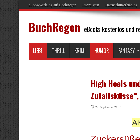
eBook-Werbung auf BuchRegen
Impressum
Datenschutzerklärung
BuchRegen
eBooks kostenlos und re
LIEBE
THRILL
KRIMI
HUMOR
FANTASY
High Heels un
Zufallsküsse“,
28. September 2017
AK
Zuckersüße