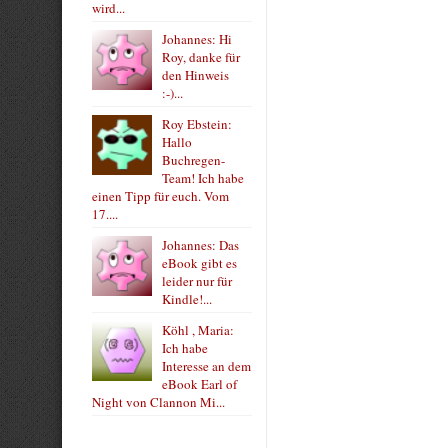
wird...
Johannes: Hi
Roy, danke für
den Hinweis
:-)...
Roy Ebstein:
Hallo
Buchregen-
Team! Ich habe
einen Tipp für euch. Vom
17....
Johannes: Das
eBook gibt es
leider nur für
Kindle!...
Köhl , Maria:
Ich habe
Interesse an dem
eBook Earl of
Night von Clannon Mi...