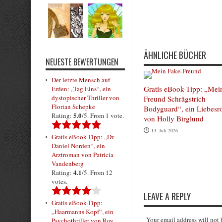
Rate this item:
Submit Rating
ÄHNLICHE BÜCHER
NEUESTE BEWERTUNGEN
Der letzte Mensch auf
Gratis eBook-Tipp: „Mei
Erden: „Tag Eins“, ein
dystopischer Thriller von
Freund Schrägstrich
Florian Schepke
Bodyguard“, ein Liebes
5.0
Rating:
/5. From 1 vote.
von Holly Birglund
13. Juli 2026
Gratis eBook-Tipp: „Dr.
Daniel Norden“, ein
Arztroman von Patricia
Vandenberg
4.1
Rating:
/5. From 12
votes.
LEAVE A REPLY
Gratis eBook-Tipp:
„Haarmanns Kopf“, ein
Your email address will not
Psychothriller von Roy