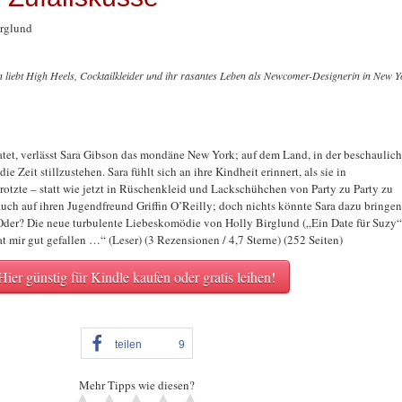
rglund
 liebt High Heels, Cocktailkleider und ihr rasantes Leben als Newcomer-Designerin in New Y
ratet, verlässt Sara Gibson das mondäne New York; auf dem Land, in der beschaulic
ie Zeit stillzustehen. Sara fühlt sich an ihre Kindheit erinnert, als sie in
otzte – statt wie jetzt in Rüschenkleid und Lackschühchen von Party zu Party zu
e auch auf ihren Jugendfreund Griffin O’Reilly; doch nichts könnte Sara dazu bringen
Oder? Die neue turbulente Liebeskomödie von Holly Birglund („Ein Date für Suzy“
at mir gut gefallen …“ (Leser) (3 Rezensionen / 4,7 Sterne) (252 Seiten)
Hier günstig für Kindle kaufen oder gratis leihen!
teilen
9
Mehr Tipps wie diesen?