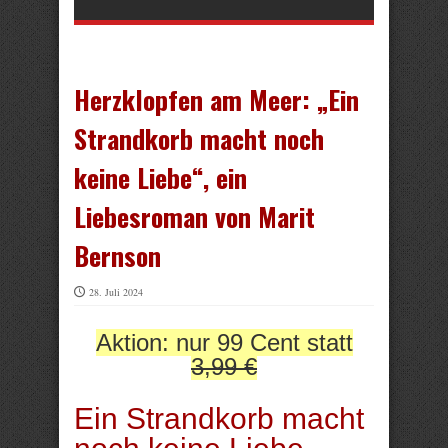
Herzklopfen am Meer: „Ein
Strandkorb macht noch
keine Liebe“, ein
Liebesroman von Marit
Bernson
28. Juli 2024
Aktion: nur 99 Cent statt
3,99 €
Ein Strandkorb macht