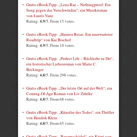
Gratis eBook-Tipp: „Lena Rae – Nothingproof: Ein
Song gegen das Verschwinden“, ein Musikroman
von Lauris Vane
4.9
Rating:
/5. From 15 votes.
Gratis eBook-Tipp: „Hannos Reise: Ein unerwarteter
Roadtrip“ von Kai Bischof
4.9
Rating:
/5. From 10 votes.
Gratis eBook-Tipp: „Perfect Life – Rückkehr zu Dir“,
ein historischer Liebesroman von Marie C.
Beckinger
4.8
Rating:
/5. From 298 votes.
Gratis eBook-Tipp: „Der letzte Ort auf der Welt“, ein
Coming-Of-Age Roman von Liv Zühlke
4.8
Rating:
/5. From 68 votes.
Gratis eBook-Tipp: „Künstler des Todes“, ein Thriller
von Hendrik Klein
4.8
Rating:
/5. From 65 votes.
Gratis eBook-Tipp: „Bauernschädel“, ein Krimi von