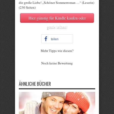
die große Liebe! „Schöner Sommerroman …“ (Leserin)
(230 Seiten)
Hier günstig für Kindle kaufen oder
gratis leihen!
teilen
Mehr Tipps wie diesen?
Rate this item:
Noch keine Bewertung
Submit Rating
ÄHNLICHE BÜCHER