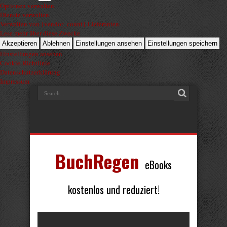
Optionen verwalten
Dienste verwalten
Verwalten von {vendor_count}-Lieferanten
Lese mehr über diese Zwecke
Akzeptieren
Ablehnen
Einstellungen ansehen
Einstellungen speichern
Einstellungen ansehen
Cookie-Richtlinie
Datenschutzerklärung
Impressum
BuchRegen
eBooks
kostenlos und reduziert!