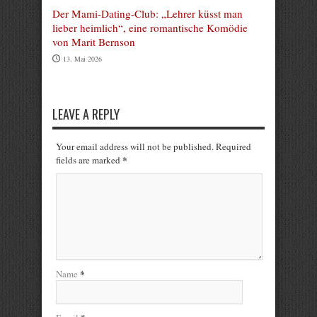
Der Mami-Dating-Club: „Lehrer küsst man
lieber heimlich“, eine romantische Komödie
von Marit Bernson
13. Mai 2026
LEAVE A REPLY
Your email address will not be published. Required
*
fields are marked
*
Name