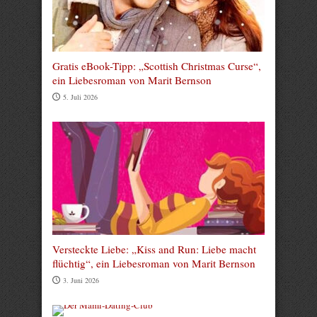
Gratis eBook-Tipp: „Scottish Christmas Curse“,
ein Liebesroman von Marit Bernson
5. Juli 2026
Versteckte Liebe: „Kiss and Run: Liebe macht
flüchtig“, ein Liebesroman von Marit Bernson
3. Juni 2026