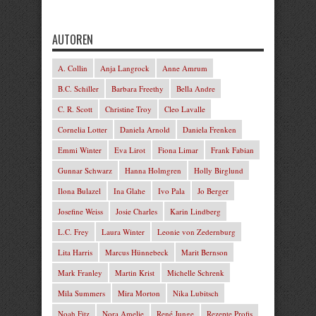
AUTOREN
A. Collin
Anja Langrock
Anne Amrum
B.C. Schiller
Barbara Freethy
Bella Andre
C. R. Scott
Christine Troy
Cleo Lavalle
Cornelia Lotter
Daniela Arnold
Daniela Frenken
Emmi Winter
Eva Lirot
Fiona Limar
Frank Fabian
Gunnar Schwarz
Hanna Holmgren
Holly Birglund
Ilona Bulazel
Ina Glahe
Ivo Pala
Jo Berger
Josefine Weiss
Josie Charles
Karin Lindberg
L.C. Frey
Laura Winter
Leonie von Zedernburg
Lita Harris
Marcus Hünnebeck
Marit Bernson
Mark Franley
Martin Krist
Michelle Schrenk
Mila Summers
Mira Morton
Nika Lubitsch
Noah Fitz
Nora Amelie
René Junge
Rezepte Profis