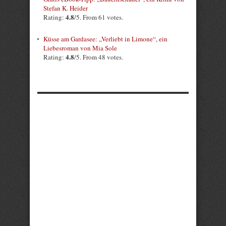
Stefan K. Heider
4.8
Rating:
/5. From 61 votes.
Küsse am Gardasee: „Verliebt in Limone“, ein
Liebesroman von Mia Sole
4.8
Rating:
/5. From 48 votes.