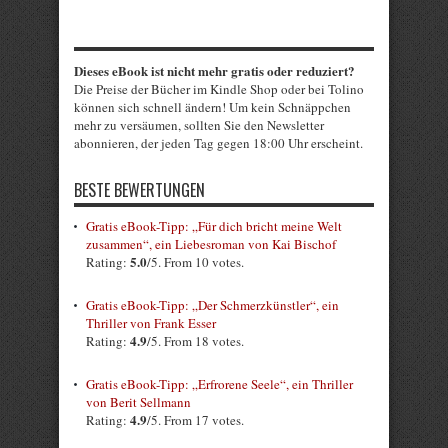
Dieses eBook ist nicht mehr gratis oder reduziert?
Die Preise der Bücher im Kindle Shop oder bei Tolino
können sich schnell ändern! Um kein Schnäppchen
mehr zu versäumen, sollten Sie den Newsletter
abonnieren, der jeden Tag gegen 18:00 Uhr erscheint.
BESTE BEWERTUNGEN
Gratis eBook-Tipp: „Für dich bricht meine Welt
zusammen“, ein Liebesroman von Kai Bischof
5.0
Rating:
/5. From 10 votes.
Gratis eBook-Tipp: „Der Schmerzkünstler“, ein
Thriller von Frank Esser
4.9
Rating:
/5. From 18 votes.
Gratis eBook-Tipp: „Erfrorene Seele“, ein Thriller
von Berit Sellmann
4.9
Rating:
/5. From 17 votes.