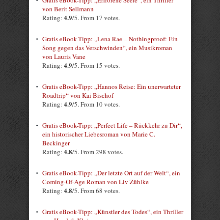
von Berit Sellmann
4.9
Rating:
/5. From 17 votes.
Gratis eBook-Tipp: „Lena Rae – Nothingproof: Ein
Song gegen das Verschwinden“, ein Musikroman
von Lauris Vane
4.9
Rating:
/5. From 15 votes.
Gratis eBook-Tipp: „Hannos Reise: Ein unerwarteter
Roadtrip“ von Kai Bischof
4.9
Rating:
/5. From 10 votes.
Gratis eBook-Tipp: „Perfect Life – Rückkehr zu Dir“,
ein historischer Liebesroman von Marie C.
Beckinger
4.8
Rating:
/5. From 298 votes.
Gratis eBook-Tipp: „Der letzte Ort auf der Welt“, ein
Coming-Of-Age Roman von Liv Zühlke
4.8
Rating:
/5. From 68 votes.
Gratis eBook-Tipp: „Künstler des Todes“, ein Thriller