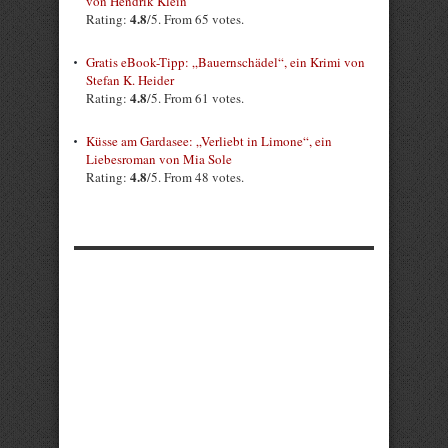
von Hendrik Klein
4.8
Rating:
/5. From 65 votes.
Gratis eBook-Tipp: „Bauernschädel“, ein Krimi von
Stefan K. Heider
4.8
Rating:
/5. From 61 votes.
Küsse am Gardasee: „Verliebt in Limone“, ein
Liebesroman von Mia Sole
4.8
Rating:
/5. From 48 votes.