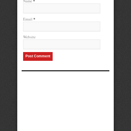
*
Name
*
Email
Website