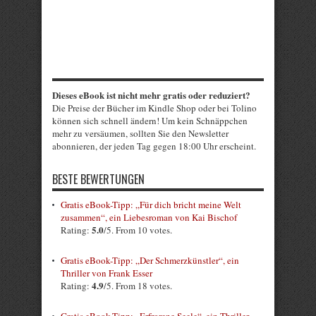
Dieses eBook ist nicht mehr gratis oder reduziert?
Die Preise der Bücher im Kindle Shop oder bei Tolino
können sich schnell ändern! Um kein Schnäppchen
mehr zu versäumen, sollten Sie den Newsletter
abonnieren, der jeden Tag gegen 18:00 Uhr erscheint.
BESTE BEWERTUNGEN
Gratis eBook-Tipp: „Für dich bricht meine Welt
zusammen“, ein Liebesroman von Kai Bischof
5.0
Rating:
/5. From 10 votes.
Gratis eBook-Tipp: „Der Schmerzkünstler“, ein
Thriller von Frank Esser
4.9
Rating:
/5. From 18 votes.
Gratis eBook-Tipp: „Erfrorene Seele“, ein Thriller