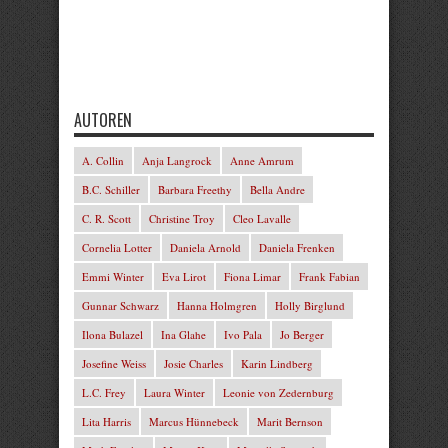
AUTOREN
A. Collin
Anja Langrock
Anne Amrum
B.C. Schiller
Barbara Freethy
Bella Andre
C. R. Scott
Christine Troy
Cleo Lavalle
Cornelia Lotter
Daniela Arnold
Daniela Frenken
Emmi Winter
Eva Lirot
Fiona Limar
Frank Fabian
Gunnar Schwarz
Hanna Holmgren
Holly Birglund
Ilona Bulazel
Ina Glahe
Ivo Pala
Jo Berger
Josefine Weiss
Josie Charles
Karin Lindberg
L.C. Frey
Laura Winter
Leonie von Zedernburg
Lita Harris
Marcus Hünnebeck
Marit Bernson