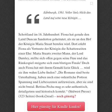
Edinburgh, 1561. Voller Stolz blickt das
Land auf seine neue Königin …
Schottland im 16. Jahrhundert: Fiona hat gerade den
Laird Duncan Sanderton geheiratet, als sie an den Hof
der Königin Maria Stuart berufen wird. Dort erlebt
Fiona als Vertraute der Königin die Schattenseiten
einer Ehe: Maria Stuarts zweiter Mann, der Lord
Darnley, stellte sich offen gegen seine Frau und das
Ränkespiel steigerte sich zum blutigen Finale! Doch
auch Fiona hat mit ihrem Gemahl kein Glück … wird
sie ihre wahre Liebe finden? „Die Romane sind beste
Unterhaltung, haben auch eine ordentliche Portion
Spannung und Liebesszenen aufzuweisen, aber sie sind
nicht brutal. Bettina Pecha mag es sehr authentisch,
detailgetreu und historisch korrekt.“ (Südwest Presse)
(323 Seiten) (books2read) –
noch günstig?
Hier günstig für Kindle kaufen!