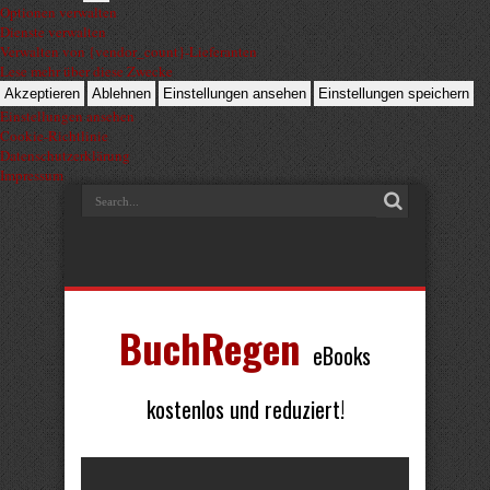
Optionen verwalten
Dienste verwalten
Verwalten von {vendor_count}-Lieferanten
Lese mehr über diese Zwecke
Akzeptieren
Ablehnen
Einstellungen ansehen
Einstellungen speichern
Einstellungen ansehen
Cookie-Richtlinie
Datenschutzerklärung
Impressum
BuchRegen
eBooks
kostenlos und reduziert!