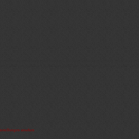
, um Geräteinformationen zu speichern und/oder darauf zuzugreifen. Wenn du dies
rteilst oder zurückziehst, können bestimmte Merkmale und Funktionen beeinträchti
nstellungen ansehen