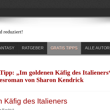
d reduziert!
ANTASY
RATGEBER
GRATIS TIPPS
ALLE AUTO
Tipp: „Im goldenen Käfig des Italieners
besroman von Sharon Kendrick
 Käfig des Italieners
n Kendrick