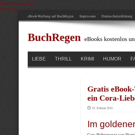
Datenschutzerklärung
Impressum
eBook-Werbung auf BuchRegen
Impressum
Datenschutzerklärung
BuchRegen
eBooks kostenlos un
LIEBE
THRILL
KRIMI
HUMOR
F
Gratis eBook-
ein Cora-Lie
25. Februar 2016
Im goldenen
Cora-Heftromanze von Sharo