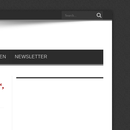
REN
NEWSLETTER
“,