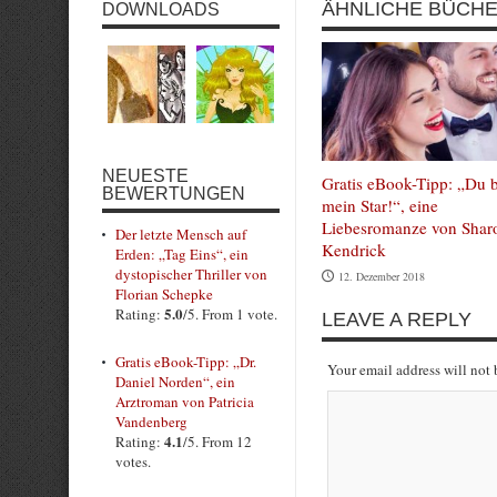
ÄHNLICHE BÜCH
DOWNLOADS
NEUESTE
Gratis eBook-Tipp: „Du b
BEWERTUNGEN
mein Star!“, eine
Liebesromanze von Shar
Der letzte Mensch auf
Kendrick
Erden: „Tag Eins“, ein
dystopischer Thriller von
12. Dezember 2018
Florian Schepke
5.0
Rating:
/5. From 1 vote.
LEAVE A REPLY
Gratis eBook-Tipp: „Dr.
Your email address will not
Daniel Norden“, ein
Arztroman von Patricia
Vandenberg
4.1
Rating:
/5. From 12
votes.