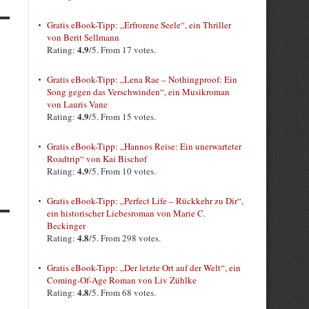
Gratis eBook-Tipp: „Erfrorene Seele“, ein Thriller
von Berit Sellmann
4.9
Rating:
/5. From 17 votes.
Gratis eBook-Tipp: „Lena Rae – Nothingproof: Ein
Song gegen das Verschwinden“, ein Musikroman
von Lauris Vane
4.9
Rating:
/5. From 15 votes.
Gratis eBook-Tipp: „Hannos Reise: Ein unerwarteter
Roadtrip“ von Kai Bischof
4.9
Rating:
/5. From 10 votes.
Gratis eBook-Tipp: „Perfect Life – Rückkehr zu Dir“,
ein historischer Liebesroman von Marie C.
Beckinger
4.8
Rating:
/5. From 298 votes.
Gratis eBook-Tipp: „Der letzte Ort auf der Welt“, ein
Coming-Of-Age Roman von Liv Zühlke
4.8
Rating:
/5. From 68 votes.