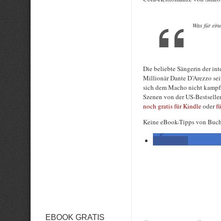
Was für ein
Die beliebte Sängerin der in
Millionär Dante D’Arezzo seit
sich dem Macho nicht kampfl
Szenen von der US-Bestseller
noch gratis für Kindle
oder
f
Keine eBook-Tipps von Buc
teilen
Rate this item:
Submit Rating
EBOOK GRATIS