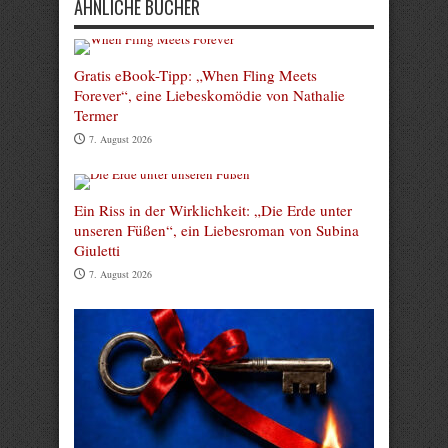
ÄHNLICHE BÜCHER
Gratis eBook-Tipp: „When Fling Meets
Forever“, eine Liebeskomödie von Nathalie
Termer
7. August 2026
Ein Riss in der Wirklichkeit: „Die Erde unter
unseren Füßen“, ein Liebesroman von Subina
Giuletti
7. August 2026