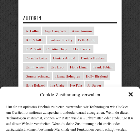
AUTOREN
A. Collin
Anja Langrock
Anne Amrum
B.C. Schiller
Barbara Freethy
Bella Andre
C. R. Scott
Christine Troy
Cleo Lavalle
Cornelia Lotter
Daniela Arnold
Daniela Frenken
Emmi Winter
Eva Lirot
Fiona Limar
Frank Fabian
Gunnar Schwarz
Hanna Holmgren
Holly Birglund
Ilona Bulazel
Ina Glahe
Ivo Pala
Jo Berger
Cookie-Zustimmung verwalten
Josefine Weiss
Josie Charles
Karin Lindberg
L.C. Frey
Laura Winter
Leonie von Zedernburg
Um dir ein optimales Erlebnis zu bieten, verwenden wir Technologien wie Cookies,
um Geräteinformationen zu speichern und/oder darauf zuzugreifen. Wenn du diesen
Lita Harris
Marcus Hünnebeck
Marit Bernson
Technologien zustimmst, können wir Daten wie das Surfverhalten oder eindeutige IDs
Mark Franley
Martin Krist
Michelle Schrenk
auf dieser Website verarbeiten. Wenn du deine Zustimmung nicht erteilst oder
zurückziehst, können bestimmte Merkmale und Funktionen beeinträchtigt werden.
Mila Summers
Mira Morton
Nika Lubitsch
Noah Fitz
Nora Amelie
René Junge
Rezepte Profis