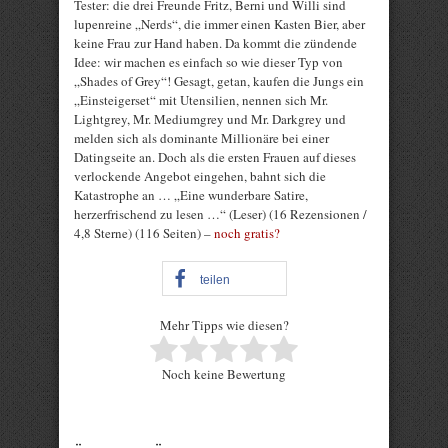
Tester: die drei Freunde Fritz, Berni und Willi sind
lupenreine „Nerds“, die immer einen Kasten Bier, aber
keine Frau zur Hand haben. Da kommt die zündende
Idee: wir machen es einfach so wie dieser Typ von
„Shades of Grey“! Gesagt, getan, kaufen die Jungs ein
„Einsteigerset“ mit Utensilien, nennen sich Mr.
Lightgrey, Mr. Mediumgrey und Mr. Darkgrey und
melden sich als dominante Millionäre bei einer
Datingseite an. Doch als die ersten Frauen auf dieses
verlockende Angebot eingehen, bahnt sich die
Katastrophe an … „Eine wunderbare Satire,
herzerfrischend zu lesen …“ (Leser) (16 Rezensionen /
4,8 Sterne) (116 Seiten) –
noch gratis?
teilen
Mehr Tipps wie diesen?
Rate this item:
Noch keine Bewertung
Submit Rating