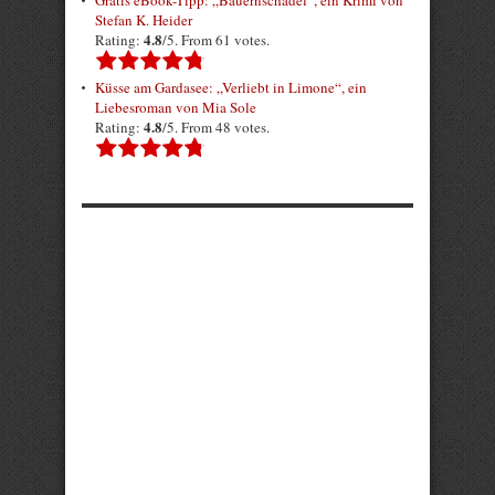
Gratis eBook-Tipp: „Bauernschädel“, ein Krimi von
Stefan K. Heider
4.8
Rating:
/5. From 61 votes.
Küsse am Gardasee: „Verliebt in Limone“, ein
Liebesroman von Mia Sole
4.8
Rating:
/5. From 48 votes.