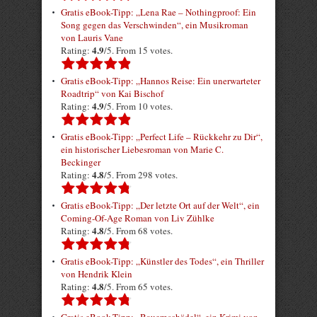
Gratis eBook-Tipp: „Lena Rae – Nothingproof: Ein
Song gegen das Verschwinden“, ein Musikroman
von Lauris Vane
4.9
Rating:
/5. From 15 votes.
Gratis eBook-Tipp: „Hannos Reise: Ein unerwarteter
Roadtrip“ von Kai Bischof
4.9
Rating:
/5. From 10 votes.
Gratis eBook-Tipp: „Perfect Life – Rückkehr zu Dir“,
ein historischer Liebesroman von Marie C.
Beckinger
4.8
Rating:
/5. From 298 votes.
Gratis eBook-Tipp: „Der letzte Ort auf der Welt“, ein
Coming-Of-Age Roman von Liv Zühlke
4.8
Rating:
/5. From 68 votes.
Gratis eBook-Tipp: „Künstler des Todes“, ein Thriller
von Hendrik Klein
4.8
Rating:
/5. From 65 votes.