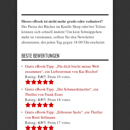
Dieses eBook ist nicht mehr gratis oder reduziert?
Die Preise der Bücher im Kindle Shop oder bei Tolino
können sich schnell ändern! Um kein Schnäppchen
mehr zu versäumen, sollten Sie den Newsletter
abonnieren, der jeden Tag gegen 18:00 Uhr erscheint.
BESTE BEWERTUNGEN
Gratis eBook-Tipp: „Für dich bricht meine Welt
zusammen“, ein Liebesroman von Kai Bischof
5.0
Rating:
/5. From 10 votes.
Gratis eBook-Tipp: „Der Schmerzkünstler“, ein
Thriller von Frank Esser
4.9
Rating:
/5. From 18 votes.
Gratis eBook-Tipp: „Erfrorene Seele“, ein Thriller
von Berit Sellmann
4.9
Rating:
/5. From 17 votes.