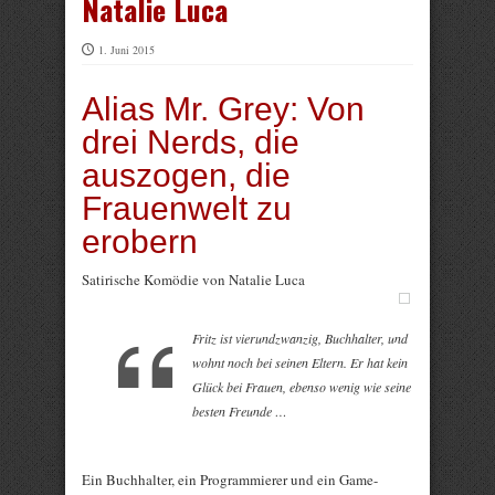
Natalie Luca
1. Juni 2015
Alias Mr. Grey: Von
drei Nerds, die
auszogen, die
Frauenwelt zu
erobern
Satirische Komödie von Natalie Luca
Fritz ist vierundzwanzig, Buchhalter, und
wohnt noch bei seinen Eltern. Er hat kein
Glück bei Frauen, ebenso wenig wie seine
besten Freunde …
Ein Buchhalter, ein Programmierer und ein Game-