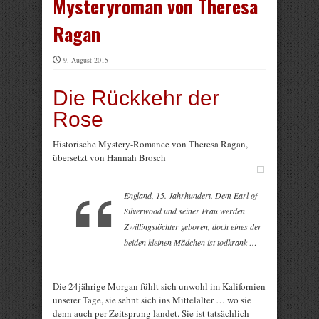
Mysteryroman von Theresa
Ragan
9. August 2015
Die Rückkehr der
Rose
Historische Mystery-Romance von Theresa Ragan,
übersetzt von Hannah Brosch
England, 15. Jahrhundert. Dem Earl of
Silverwood und seiner Frau werden
Zwillingstöchter geboren, doch eines der
beiden kleinen Mädchen ist todkrank …
Die 24jährige Morgan fühlt sich unwohl im Kalifornien
unserer Tage, sie sehnt sich ins Mittelalter … wo sie
denn auch per Zeitsprung landet. Sie ist tatsächlich