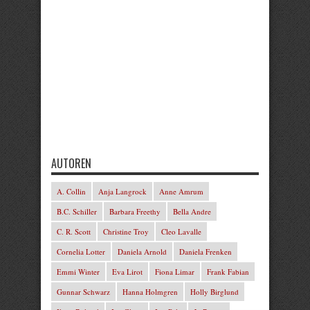
AUTOREN
A. Collin
Anja Langrock
Anne Amrum
B.C. Schiller
Barbara Freethy
Bella Andre
C. R. Scott
Christine Troy
Cleo Lavalle
Cornelia Lotter
Daniela Arnold
Daniela Frenken
Emmi Winter
Eva Lirot
Fiona Limar
Frank Fabian
Gunnar Schwarz
Hanna Holmgren
Holly Birglund