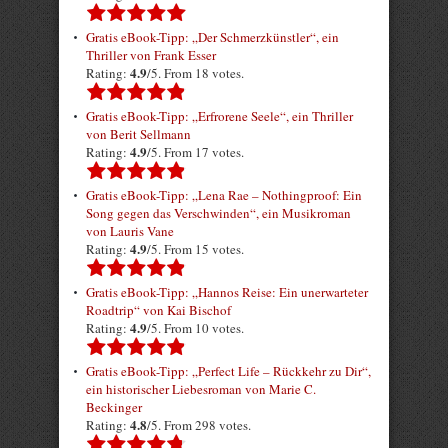
Gratis eBook-Tipp: „Der Schmerzkünstler“, ein
Thriller von Frank Esser
4.9
Rating:
/5. From 18 votes.
Gratis eBook-Tipp: „Erfrorene Seele“, ein Thriller
von Berit Sellmann
4.9
Rating:
/5. From 17 votes.
Gratis eBook-Tipp: „Lena Rae – Nothingproof: Ein
Song gegen das Verschwinden“, ein Musikroman
von Lauris Vane
4.9
Rating:
/5. From 15 votes.
Gratis eBook-Tipp: „Hannos Reise: Ein unerwarteter
Roadtrip“ von Kai Bischof
4.9
Rating:
/5. From 10 votes.
Gratis eBook-Tipp: „Perfect Life – Rückkehr zu Dir“,
ein historischer Liebesroman von Marie C.
Beckinger
4.8
Rating:
/5. From 298 votes.