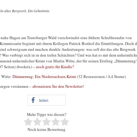
Ein altes Bergwerk. Ein Geheimnis.
nahe Hagen am Teutoburger Wald verschwindet eine frühere Schulfreundin von
Kommissarin beginnt mit ihrem Kollegen Patrick Bonhof die Ermittlungen. Doch d
sind schweigsam und machen dunkle Andeutungen: was soll der das alte Bergwerk
? Was verbirgt sich in in den tiefen Schächten? Und was hat es mit dem unheimlich
pannend-unheimlicher Krimi von Martin Witte, der für seinen Erstling „Dämmerung
7 Seiten) (bookrix) –
noch gratis für Kindle?
n Witte:
Dämmerung: Ein Niedersachsen-Krimi
(32 Rezensionen / 4,4 Sterne)
hregen versäumen –
abonnieren Sie den Newsletter
!
teilen
Mehr Tipps wie diesen?
Noch keine Bewertung