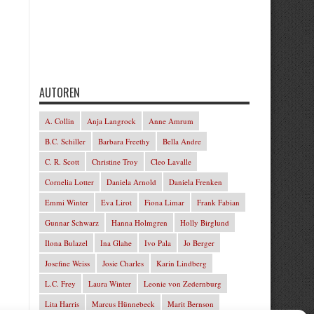
AUTOREN
A. Collin
Anja Langrock
Anne Amrum
B.C. Schiller
Barbara Freethy
Bella Andre
C. R. Scott
Christine Troy
Cleo Lavalle
Cornelia Lotter
Daniela Arnold
Daniela Frenken
Emmi Winter
Eva Lirot
Fiona Limar
Frank Fabian
Gunnar Schwarz
Hanna Holmgren
Holly Birglund
Ilona Bulazel
Ina Glahe
Ivo Pala
Jo Berger
Josefine Weiss
Josie Charles
Karin Lindberg
L.C. Frey
Laura Winter
Leonie von Zedernburg
Lita Harris
Marcus Hünnebeck
Marit Bernson