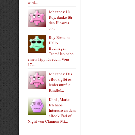
wird...
Johannes: Hi
Roy, danke für
den Hinweis
:-)...
Roy Ebstein:
Hallo
Buchregen-
Team! Ich habe
einen Tipp für euch. Vom
17....
Johannes: Das
eBook gibt es
leider nur für
Kindle!...
Köhl , Maria:
Ich habe
Interesse an dem
eBook Earl of
Night von Clannon Mi...