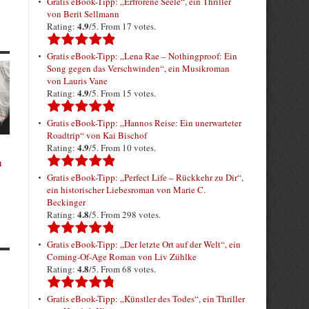
Gratis eBook-Tipp: „Erfrorene Seele“, ein Thriller
von Berit Sellmann
4.9
Rating:
/5. From 17 votes.
Gratis eBook-Tipp: „Lena Rae – Nothingproof: Ein
Song gegen das Verschwinden“, ein Musikroman
von Lauris Vane
4.9
Rating:
/5. From 15 votes.
Gratis eBook-Tipp: „Hannos Reise: Ein unerwarteter
Roadtrip“ von Kai Bischof
4.9
Rating:
/5. From 10 votes.
n
Gratis eBook-Tipp: „Perfect Life – Rückkehr zu Dir“,
ein historischer Liebesroman von Marie C.
Beckinger
4.8
Rating:
/5. From 298 votes.
Gratis eBook-Tipp: „Der letzte Ort auf der Welt“, ein
Coming-Of-Age Roman von Liv Zühlke
4.8
Rating:
/5. From 68 votes.
Gratis eBook-Tipp: „Künstler des Todes“, ein Thriller