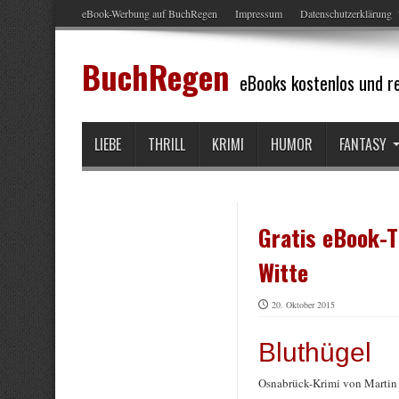
eBook-Werbung auf BuchRegen
Impressum
Datenschutzerklärung
BuchRegen
eBooks kostenlos und re
LIEBE
THRILL
KRIMI
HUMOR
FANTASY
Gratis eBook-T
Witte
20. Oktober 2015
Bluthügel
Osnabrück-Krimi von Martin