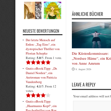
Submit Rating
ÄHNLICHE BÜCHER
NEUESTE BEWERTUNGEN
Der letzte Mensch auf
Erden: „Tag Eins“, ein
dystopischer Thriller von
Die Küstenkommissare:
Florian Schepke
5.0
Rating:
/5. From 1 vote.
„Nordsee Häme“, ein Kr
von Anne Amrum
Gratis eBook-Tipp: „Dr.
8. August 2026
Daniel Norden“, ein
Arztroman von Patricia
Vandenberg
LEAVE A REPLY
4.1
Rating:
/5. From 12
votes.
Your email address will not
Gratis eBook-Tipp:
„Haarmanns Kopf“, ein
Psychothriller von Roy